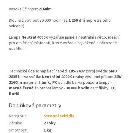
Vysoká účinnost
2160lm
Dlouhá životnost 30 000 hodin (až
1 250 dní
nepřetržitého
svícení!!)
Lampa
Neutral 4000K
vyzařuje jasné a neutrální světlo, ideální
pro osvětlení místností, které vyžadují vyvážené a přirozené
osvětlení.
Technické údaje: napájecí napětí:
185-240V
zdroj světla:
SMD
2835
barva světla:
Neutrální 4000K
reálný výstupní příkon:
24W
2160lm
materiál:
hliník, PC
stínidlo barva pouzdra lampy -
matná černá
životnost lampy -
30 000 hodin
certifikáty:
CE,
RoHS
Doplňkové parametry
Kategorie
:
Stropní svítidla
Záruka
:
2 roky
Hmotnost
:
1 kg