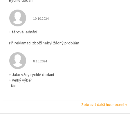
Rychlé dodání
Hodnocení obchodu je 5 z 5 hvězdiček.
10.10.2024
+ férové jednání
Při reklamaci zboží nebyl žádný problém
Hodnocení obchodu je 5 z 5 hvězdiček.
8.10.2024
+ Jako vždy rychlé dodaní
+ Velký výběr
- Nic
Zobrazit další hodnocení
Z
á
p