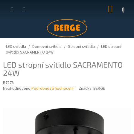
Přejít
NÁKUP
na
obsah
KOŠÍK
LED svítidla
Domovní svítidla
Stropní svítidla
LED stropní
svítidlo SACRAMENTO 24W
LED stropní svítidlo SACRAMENTO
24W
B7278
Průměrné
Neohodnoceno
Podrobnosti hodnocení
Značka:
BERGE
hodnocení
produktu
je
0,0
z
5
hvězdiček.