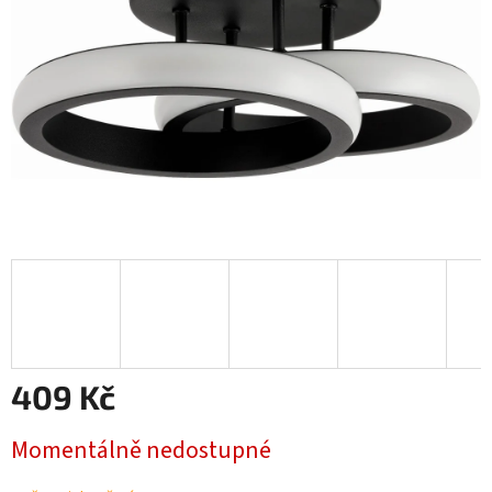
409 Kč
Měrná
Momentálně nedostupné
cena: