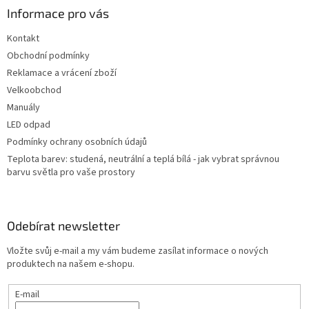
a
Informace pro vás
t
Kontakt
í
Obchodní podmínky
Reklamace a vrácení zboží
Velkoobchod
Manuály
LED odpad
Podmínky ochrany osobních údajů
Teplota barev: studená, neutrální a teplá bílá - jak vybrat správnou
barvu světla pro vaše prostory
Odebírat newsletter
Vložte svůj e-mail a my vám budeme zasílat informace o nových
produktech na našem e-shopu.
E-mail