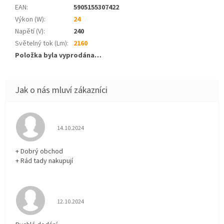
EAN
:
5905155307422
Výkon (W)
:
24
Napětí (V)
:
240
Světelný tok (Lm)
:
2160
Položka byla vyprodána…
Hodnocení obchodu je 5 z 5 hvězdiček.
14.10.2024
+ Dobrý obchod
+ Rád tady nakupují
Hodnocení obchodu je 5 z 5 hvězdiček.
12.10.2024