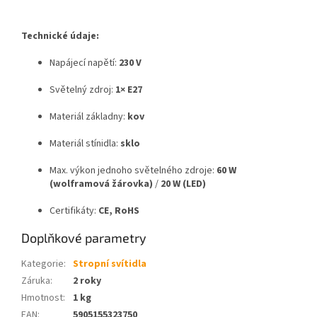
Technické údaje:
Napájecí napětí:
230 V
Světelný zdroj:
1× E27
Materiál základny:
kov
Materiál stínidla:
sklo
Max. výkon jednoho světelného zdroje:
60 W
(wolframová žárovka)
/
20 W (LED)
Certifikáty:
CE, RoHS
Doplňkové parametry
Kategorie
:
Stropní svítidla
Záruka
:
2 roky
Hmotnost
:
1 kg
EAN
:
5905155323750