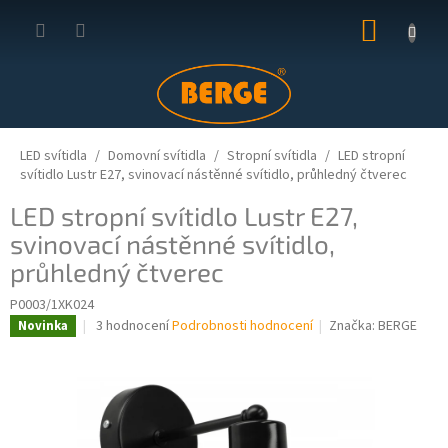
Přejít
NÁKUP
na
obsah
KOŠÍK
LED svítidla
Domovní svítidla
Stropní svítidla
LED stropní
svítidlo Lustr E27, svinovací nástěnné svítidlo, průhledný čtverec
LED stropní svítidlo Lustr E27,
svinovací nástěnné svítidlo,
průhledný čtverec
P0003/1XK024
Průměrné
3 hodnocení
Podrobnosti hodnocení
Značka:
BERGE
Novinka
hodnocení
produktu
je
4,7
z
5