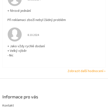
+ férové jednání
Při reklamaci zboží nebyl žádný problém
Hodnocení obchodu je 5 z 5 hvězdiček.
8.10.2024
+ Jako vždy rychlé dodaní
+ Velký výběr
- Nic
Zobrazit další hodnocení
Z
á
p
a
Informace pro vás
t
Kontakt
í