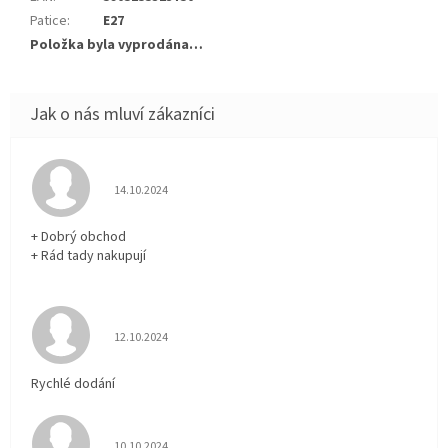
Patice
:
E27
Položka byla vyprodána…
Hodnocení obchodu je 5 z 5 hvězdiček.
14.10.2024
+ Dobrý obchod
+ Rád tady nakupují
Hodnocení obchodu je 5 z 5 hvězdiček.
12.10.2024
Rychlé dodání
Hodnocení obchodu je 5 z 5 hvězdiček.
10.10.2024