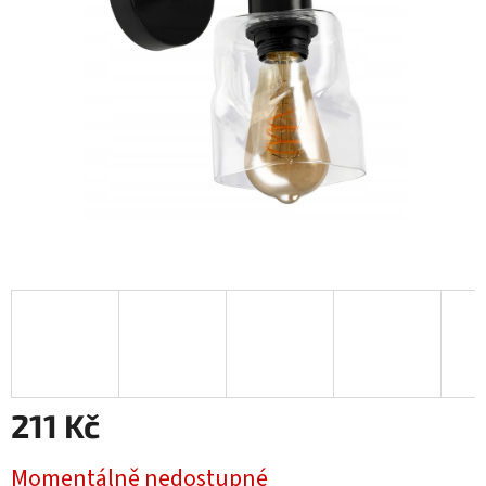
hvězdiček.
211 Kč
Měrná
Momentálně nedostupné
cena: