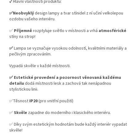
✔️ Hlavní vlastnosti produktu:
✅Neobvyklý
design lampy a tvar stínidel z ní učiní velkolepou
ozdobu vašeho interiéru.
✅
Příjemně
rozptyluje světlo v místnosti a vrhá
atmosférické
stíny na strop!
✅
Lampa se vyznačuje vysokou odolností, kvalitními materiály a
pečlivým zpracováním.
Vypadá skvěle v každé místnosti.
✅
Estetické provedení a pozornost věnovaná každému
detailu
dodá místnosti lesk a zachová tak nenápadnou
stylistickou linii.
✅Těsnost
IP20
(pro vnitřní použití)
✅
Skvěle
zapadne do moderního i klasického interiéru.
✅ Díky svým estetickým hodnotám bude každý interiér vypadat
skvěle!