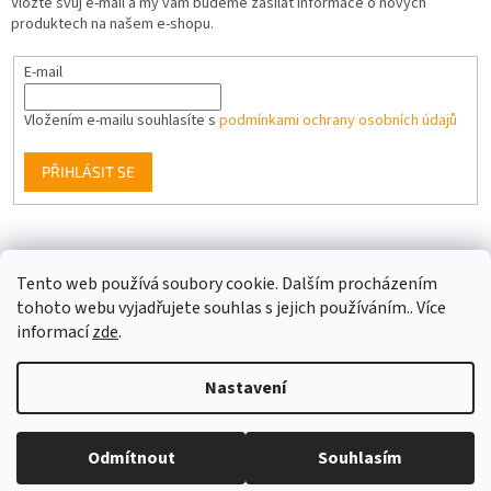
Vložte svůj e-mail a my vám budeme zasílat informace o nových
produktech na našem e-shopu.
E-mail
Vložením e-mailu souhlasíte s
podmínkami ochrany osobních údajů
PŘIHLÁSIT SE
Facebook
Tento web používá soubory cookie. Dalším procházením
tohoto webu vyjadřujete souhlas s jejich používáním.. Více
informací
zde
.
Vytvořil Shoptet
Nastavení
Copyright 2026
Berge LED
. Všechna práva vyhrazena.
Upravit
Odmítnout
Souhlasím
nastavení cookies