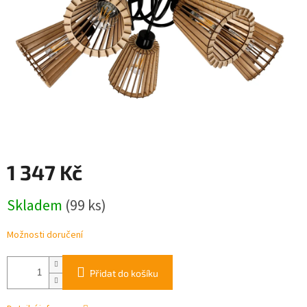
1 347 Kč
Měrná
Skladem
(99 ks)
cena:
Možnosti doručení
Přidat do košíku