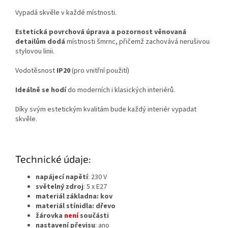
Vypadá skvěle v každé místnosti.
Estetická povrchová úprava a pozornost věnovaná
detailům dodá
místnosti šmrnc, přičemž zachovává nerušivou
stylovou linii.
Vodotěsnost
IP20
(pro vnitřní použití)
Ideálně se hodí
do moderních i klasických interiérů.
Díky svým estetickým kvalitám bude každý interiér vypadat
skvěle.
Technické údaje:
napájecí napětí
: 230 V
světelný zdroj
: 5 x E27
materiál
základna: kov
materiál stínidla: dřevo
žárovka
není
součásti
nastavení převisu
: ano