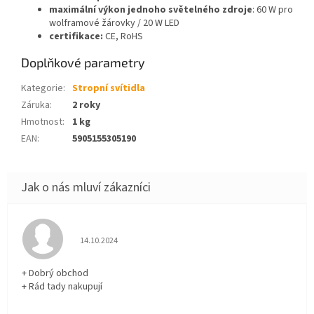
maximální výkon jednoho světelného zdroje
: 60 W pro
wolframové žárovky / 20 W LED
certifikace:
CE, RoHS
Doplňkové parametry
Kategorie
:
Stropní svítidla
Záruka
:
2 roky
Hmotnost
:
1 kg
EAN
:
5905155305190
Hodnocení obchodu je 5 z 5 hvězdiček.
14.10.2024
+ Dobrý obchod
+ Rád tady nakupují