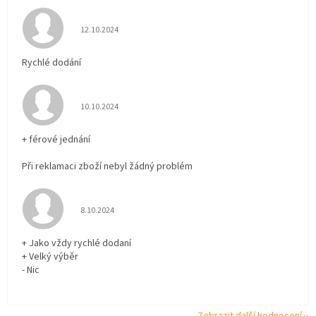
Hodnocení obchodu je 5 z 5 hvězdiček.
12.10.2024
Rychlé dodání
Hodnocení obchodu je 5 z 5 hvězdiček.
10.10.2024
+ férové jednání
Při reklamaci zboží nebyl žádný problém
Hodnocení obchodu je 5 z 5 hvězdiček.
8.10.2024
+ Jako vždy rychlé dodaní
+ Velký výběr
- Nic