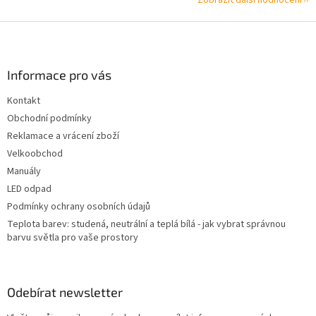
Zobrazit další hodnocení
Z
á
p
a
Informace pro vás
t
Kontakt
í
Obchodní podmínky
Reklamace a vrácení zboží
Velkoobchod
Manuály
LED odpad
Podmínky ochrany osobních údajů
Teplota barev: studená, neutrální a teplá bílá - jak vybrat správnou
barvu světla pro vaše prostory
Odebírat newsletter