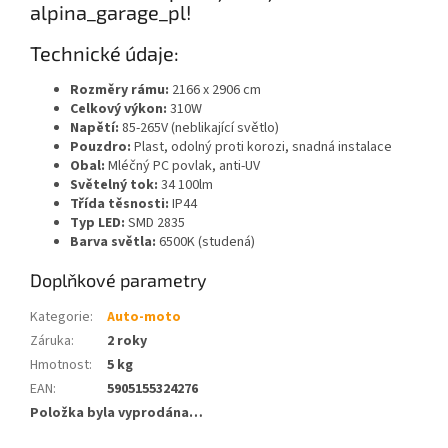
alpina_garage_pl!
Technické údaje:
Rozměry rámu:
2166 x 2906 cm
Celkový výkon:
310W
Napětí:
85-265V (neblikající světlo)
Pouzdro:
Plast, odolný proti korozi, snadná instalace
Obal:
Mléčný PC povlak, anti-UV
Světelný tok:
34 100lm
Třída těsnosti:
IP44
Typ LED:
SMD 2835
Barva světla:
6500K (studená)
Doplňkové parametry
Kategorie
:
Auto-moto
Záruka
:
2 roky
Hmotnost
:
5 kg
EAN
:
5905155324276
Položka byla vyprodána…