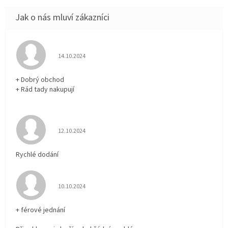
Hodnocení obchodu je 5 z 5 hvězdiček.
14.10.2024
+ Dobrý obchod
+ Rád tady nakupují
Hodnocení obchodu je 5 z 5 hvězdiček.
12.10.2024
Rychlé dodání
Hodnocení obchodu je 5 z 5 hvězdiček.
10.10.2024
+ férové jednání