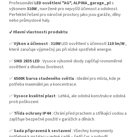
Profesionální
LED osvětlení "AG", ALPINA_garage_pl
s
výkonem
310W
, navržené pro nejvyšší účinnost a odolnost.
Perfektní řešení pro náročné prostory jako jsou garáže, dílny
nebo průmyslové haly.
✔️ Hlavní vlastnosti produktu
✅
Výkon a účinnost
:
310W
LED osvětlení s účinností
110 lm/W
,
které zaručuje výjimečný jas při nízké spotřebě energie.
✅
SMD 2835 LED
: Vysoce výkonné diody zajišťují rovnoměrné
osvětlení a dlouhou životnost.
✅
6500K barva studeného světla
: Ideální pro místa, kde je
potřeba maximální jas a koncentrace.
✅
Vysoce kvalitní plast
: Lehká, ale odolná konstrukce odolná
proti poškození.
✅
Třída ochrany IP44
: Chrání před prachem a stříkající vodou a
zajišťuje bezpečné použití v garážích a dílnách.
✅
Sada připravená k sestavení
: Všechny komponenty
potřebné k instalaci v jedné sadě – šetří čas a pohodlí.