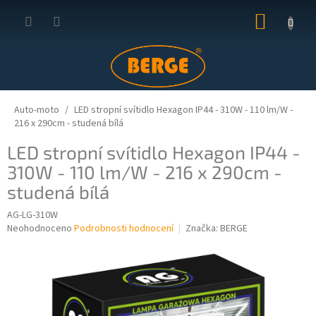
Přejít
NÁKUP
na
obsah
KOŠÍK
Auto-moto
LED stropní svítidlo Hexagon IP44 - 310W - 110 lm/W -
216 x 290cm - studená bílá
LED stropní svítidlo Hexagon IP44 -
310W - 110 lm/W - 216 x 290cm -
studená bílá
AG-LG-310W
Průměrné
Neohodnoceno
Podrobnosti hodnocení
Značka:
BERGE
hodnocení
produktu
je
0,0
z
5