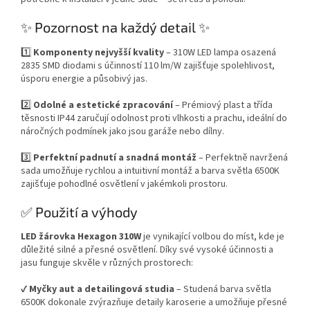
✨ Pozornost na každý detail ✨
1️⃣
Komponenty nejvyšší kvality
– 310W LED lampa osazená
2835 SMD diodami s účinností 110 lm/W zajišťuje spolehlivost,
úsporu energie a působivý jas.
2️⃣
Odolné a estetické zpracování
– Prémiový plast a třída
těsnosti IP44 zaručují odolnost proti vlhkosti a prachu, ideální do
náročných podmínek jako jsou garáže nebo dílny.
3️⃣
Perfektní padnutí a snadná montáž
– Perfektně navržená
sada umožňuje rychlou a intuitivní montáž a barva světla 6500K
zajišťuje pohodlné osvětlení v jakémkoli prostoru.
✅ Použití a výhody
LED žárovka Hexagon 310W
je vynikající volbou do míst, kde je
důležité silné a přesné osvětlení. Díky své vysoké účinnosti a
jasu funguje skvěle v různých prostorech:
✔️
Myčky aut a detailingová studia
– Studená barva světla
6500K dokonale zvýrazňuje detaily karoserie a umožňuje přesné