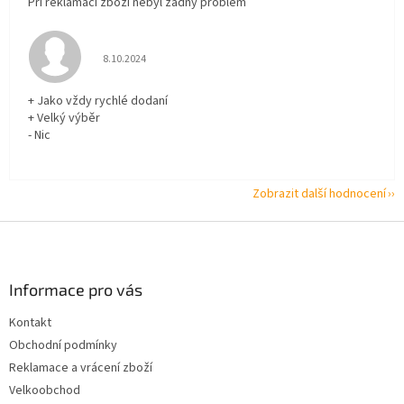
Při reklamaci zboží nebyl žádný problém
Hodnocení obchodu je 5 z 5 hvězdiček.
8.10.2024
+ Jako vždy rychlé dodaní
+ Velký výběr
- Nic
Zobrazit další hodnocení
Z
á
p
a
Informace pro vás
t
Kontakt
í
Obchodní podmínky
Reklamace a vrácení zboží
Velkoobchod