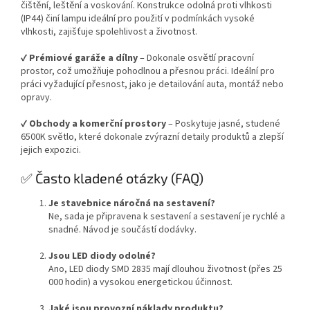
čištění, leštění a voskování. Konstrukce odolná proti vlhkosti
(IP44) činí lampu ideální pro použití v podmínkách vysoké
vlhkosti, zajišťuje spolehlivost a životnost.
✔️
Prémiové garáže a dílny
– Dokonale osvětlí pracovní
prostor, což umožňuje pohodlnou a přesnou práci. Ideální pro
práci vyžadující přesnost, jako je detailování auta, montáž nebo
opravy.
✔️
Obchody a komerční prostory
– Poskytuje jasné, studené
6500K světlo, které dokonale zvýrazní detaily produktů a zlepší
jejich expozici.
✅ Často kladené otázky (FAQ)
Je stavebnice náročná na sestavení?
Ne, sada je připravena k sestavení a sestavení je rychlé a
snadné. Návod je součástí dodávky.
Jsou LED diody odolné?
Ano, LED diody SMD 2835 mají dlouhou životnost (přes 25
000 hodin) a vysokou energetickou účinnost.
Jaké jsou provozní náklady produktu?