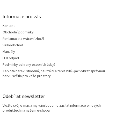
á
p
a
Informace pro vás
t
Kontakt
í
Obchodní podmínky
Reklamace a vrácení zboží
Velkoobchod
Manuály
LED odpad
Podmínky ochrany osobních údajů
Teplota barev: studená, neutrální a teplá bílá - jak vybrat správnou
barvu světla pro vaše prostory
Odebírat newsletter
Vložte svůj e-mail a my vám budeme zasílat informace o nových
produktech na našem e-shopu.