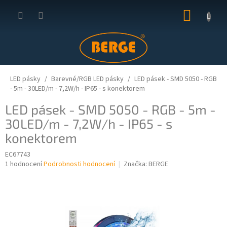
Přejít
NÁKUP
na
obsah
KOŠÍK
LED pásky
Barevné/RGB LED pásky
LED pásek - SMD 5050 - RGB
- 5m - 30LED/m - 7,2W/h - IP65 - s konektorem
LED pásek - SMD 5050 - RGB - 5m -
30LED/m - 7,2W/h - IP65 - s
konektorem
EC67743
Průměrné
1 hodnocení
Podrobnosti hodnocení
Značka:
BERGE
hodnocení
produktu
je
5,0
z
5