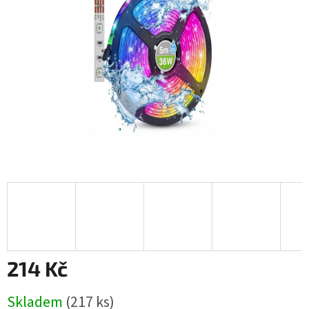
hvězdiček.
214 Kč
Měrná
Skladem
(217 ks)
cena: