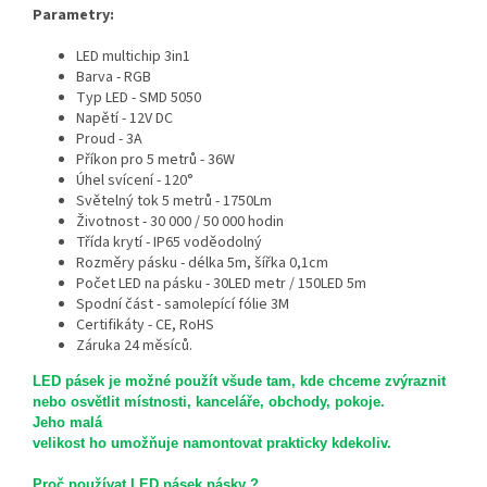
Parametry:
LED multichip 3in1
Barva - RGB
Typ LED - SMD 5050
Napětí - 12V DC
Proud - 3A
Příkon pro 5 metrů - 36W
Úhel svícení - 120°
Světelný tok 5 metrů - 1750Lm
Životnost - 30 000 / 50 000 hodin
Třída krytí - IP65 voděodolný
Rozměry pásku - délka 5m, šířka 0,1cm
Počet LED na pásku - 30LED metr / 150LED 5m
Spodní část - samolepící fólie 3M
Certifikáty - CE, RoHS
Záruka 24 měsíců.
LED pásek je možné použít všude tam, kde chceme zvýraznit
nebo osvětlit místnosti, kanceláře, obchody, pokoje.
Jeho malá
velikost ho umožňuje namontovat prakticky kdekoliv.
Proč používat LED pásek pásky ?