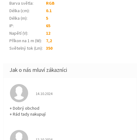
Barva světla
:
RGB
Délka (cm)
:
0.1
Délka (m)
:
5
IP
:
65
Napětí (V)
:
12
Příkon na 1 m (W)
:
7,2
Světelný tok (Lm)
:
350
Hodnocení obchodu je 5 z 5 hvězdiček.
14.10.2024
+ Dobrý obchod
+ Rád tady nakupují
Hodnocení obchodu je 5 z 5 hvězdiček.
12.10.2024