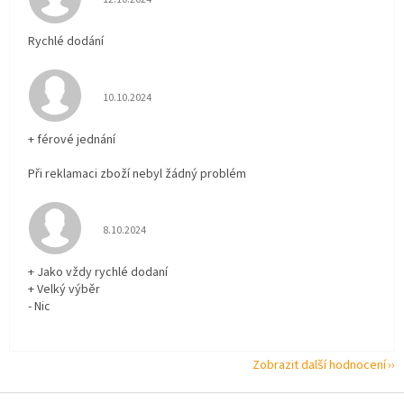
Rychlé dodání
Hodnocení obchodu je 5 z 5 hvězdiček.
10.10.2024
+ férové jednání
Při reklamaci zboží nebyl žádný problém
Hodnocení obchodu je 5 z 5 hvězdiček.
8.10.2024
+ Jako vždy rychlé dodaní
+ Velký výběr
- Nic
Zobrazit další hodnocení
Z