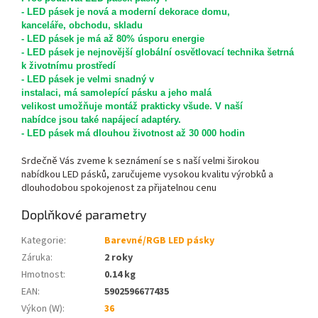
- LED pásek je nová a moderní dekorace domu,
kanceláře, obchodu, skladu
- LED pásek je má až 80% úsporu energie
- LED pásek je nejnovější globální osvětlovací technika šetrná
k životnímu prostředí
- LED pásek je velmi snadný v
instalaci, má samolepící pásku a jeho malá
velikost umožňuje montáž prakticky všude. V naší
nabídce jsou také napájecí adaptéry.
- LED pásek má dlouhou životnost až 30 000 hodin
Srdečně Vás zveme k seznámení se s naší velmi širokou
nabídkou LED pásků, zaručujeme vysokou kvalitu výrobků a
dlouhodobou spokojenost za přijatelnou cenu
Doplňkové parametry
Kategorie
:
Barevné/RGB LED pásky
Záruka
:
2 roky
Hmotnost
:
0.14 kg
EAN
:
5902596677435
Výkon (W)
:
36