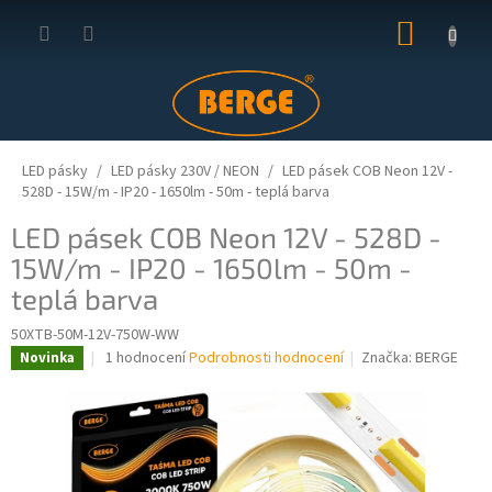
Přejít
NÁKUP
na
obsah
KOŠÍK
LED pásky
LED pásky 230V / NEON
LED pásek COB Neon 12V -
528D - 15W/m - IP20 - 1650lm - 50m - teplá barva
LED pásek COB Neon 12V - 528D -
15W/m - IP20 - 1650lm - 50m -
teplá barva
50XTB-50M-12V-750W-WW
Průměrné
1 hodnocení
Podrobnosti hodnocení
Značka:
BERGE
Novinka
hodnocení
produktu
je
2,0
z
5