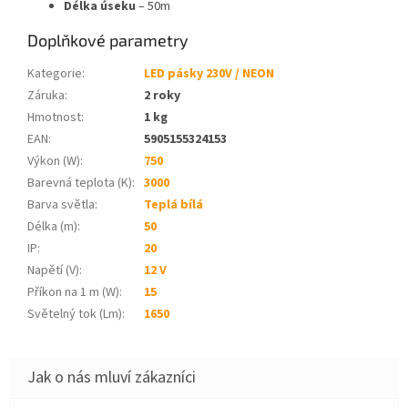
Délka úseku
– 50m
Doplňkové parametry
Kategorie
:
LED pásky 230V / NEON
Záruka
:
2 roky
Hmotnost
:
1 kg
EAN
:
5905155324153
Výkon (W)
:
750
Barevná teplota (K)
:
3000
Barva světla
:
Teplá bílá
Délka (m)
:
50
IP
:
20
Napětí (V)
:
12 V
Příkon na 1 m (W)
:
15
Světelný tok (Lm)
:
1650