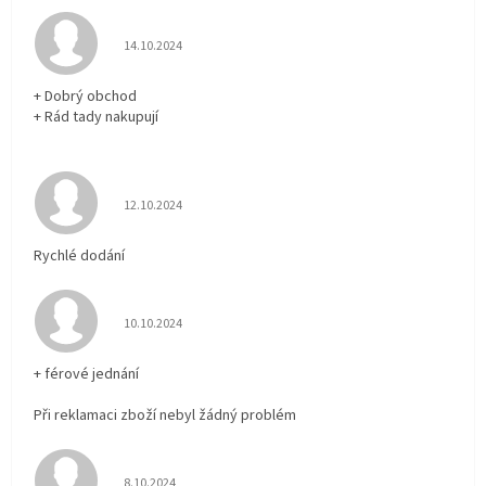
Hodnocení obchodu je 5 z 5 hvězdiček.
14.10.2024
+ Dobrý obchod
+ Rád tady nakupují
Hodnocení obchodu je 5 z 5 hvězdiček.
12.10.2024
Rychlé dodání
Hodnocení obchodu je 5 z 5 hvězdiček.
10.10.2024
+ férové jednání
Při reklamaci zboží nebyl žádný problém
Hodnocení obchodu je 5 z 5 hvězdiček.
8.10.2024