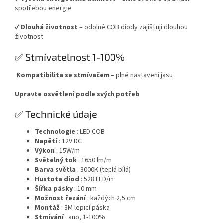
spotřebou energie
✔️
Dlouhá životnost
– odolné COB diody zajišťují dlouhou
životnost
✅ Stmívatelnost 1-100%
️
Kompatibilita se stmívačem
– plné nastavení jasu
Upravte osvětlení podle svých potřeb
✅ Technické údaje
Technologie
: LED COB
Napětí
: 12V DC
Výkon
: 15W/m
Světelný tok
: 1650 lm/m
Barva světla
: 3000K (teplá bílá)
Hustota diod
: 528 LED/m
Šířka pásky
: 10 mm
Možnost řezání
: každých 2,5 cm
Montáž
: 3M lepicí páska
Stmívání
: ano, 1-100%