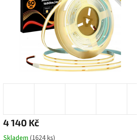
hvězdiček.
4 140 Kč
Měrná
Skladem
(1624 ks)
cena: