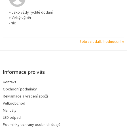
+ Jako vždy rychlé dodaní
+ Velký výběr
- Nic
Zobrazit další hodnocení
Z
á
p
a
Informace pro vás
t
Kontakt
í
Obchodní podmínky
Reklamace a vrácení zboží
Velkoobchod
Manuály
LED odpad
Podmínky ochrany osobních údajů