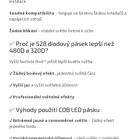
instalace
Snadná kompatibilita
– funguje se širokou škálou ovladačů a
napájecích zdrojů
Žádné blikání
– stabilní světlo šetrné k očím
✅ Proč je 528 diodový pásek lepší než
480D a 320D?
Vyšší hustota diod = ještě lepší kvalita světla
✔️
Žádný bodový efekt
, jednotná světlá čára
✔️
Vyšší jas
a vyšší světelná účinnost
✔️
Profesionální světelné efekty
✅ Výhody použití COB LED pásku
✔️
Extrémně jasné a rovnoměrné světlo
– žádný efekt
jediného bodu
✔️
Vysoká energetická účinnost
– silné světlo s optimální