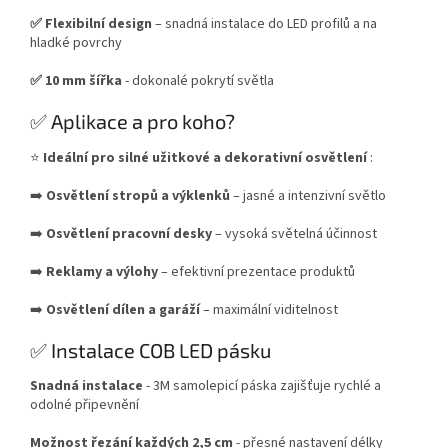
✅ Flexibilní design
– snadná instalace do LED profilů a na
hladké povrchy
✅ 10 mm šířka
- dokonalé pokrytí světla
✅ Aplikace a pro koho?
⭐
Ideální pro silné užitkové a dekorativní osvětlení
:
➡️
Osvětlení stropů a výklenků
– jasné a intenzivní světlo
➡️
Osvětlení pracovní desky
– vysoká světelná účinnost
➡️
Reklamy a výlohy
– efektivní prezentace produktů
➡️
Osvětlení dílen a garáží
– maximální viditelnost
✅ Instalace COB LED pásku
Snadná instalace
- 3M samolepicí páska zajišťuje rychlé a
odolné připevnění
Možnost řezání každých 2,5 cm
- přesné nastavení délky