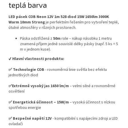
teplá barva
LED pásek COB Neon 12V 1m 528 diod 15W 1650lm 3000K
Warm 10mm Strong
je perfektním řešením pro vytvoření teplé,
útulné atmosféry v různých prostorech.
Páska odstřižená z
50m
role – nákup násobku 1 metru
znamená příjem jedné souvislé délky pásky (např. 5 ks = 5
m v jednom kuse).
✔️ Hlavní vlastnosti produktu:
✅ Technologie COB
- rovnoměrná linie světla bez efektu
jednotlivých diod
✅Extrémně vysoký jas 1650 lm/m
– velmi silné a rovnoměrné
osvětlení
✅ Energetická účinnost – 15W/m
– vysoká účinnost s nízkou
spotřebou energie
✅ Bezpečné napětí 12V
- kompatibilní s napájecími zdroji a LED
ovladači