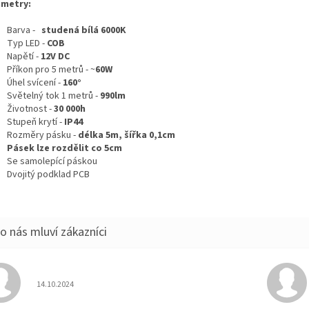
metry:
Barva -
studená bílá 6000K
Typ LED -
COB
Napětí -
12V DC
Příkon pro 5 metrů - ~
60W
Úhel svícení -
160°
Světelný tok 1 metrů -
990lm
Životnost -
30 000h
Stupeň krytí -
IP44
Rozměry pásku -
délka 5m, šířka 0,1cm
Pásek lze rozdělit co 5cm
Se samolepící páskou
Dvojitý podklad PCB
Hodnocení obchodu je 5 z 5 hvězdiček.
14.10.2024