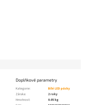
Doplňkové parametry
Kategorie
:
Bílé LED pásky
Záruka
:
2 roky
Hmotnost
:
0.05 kg