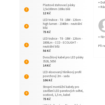
+ Do
Plastové stahovací pásky
+ Rá
2,5x100mm 100ks bílé
12 Kč
LED trubice - T8 - 18W - 120cm -
high lumen - 2340lm - neutrální
bílá
75 Kč
+ fé
LED trubice - T8 - 18W - 120cm -
1800Lm - CCD - ECOLIGHT -
Při 
neutrální bílá
56 Kč
Dvoužilový kabel pro LED pásky
3528, 5050
14 Kč
LED eloxovaný hliníkový profil
povrchový 2m - sada
106 Kč
Stropní montážní kabely pro
zavěšení LED panelových světel,
ocelové, 1,5 m, kabel
75 Kč