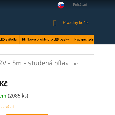
Přihlášení
VELKOOBCHOD
MANUÁLY
LED ODPAD
PODMÍNKY OCHRANY O
NÁKUPNÍ
Prázdný košík
KOŠÍK
LED svítidla
Hliníkové profily pro LED pásky
Napájecí zdroje
Elektri
V - 5m - studená bílá
MS0087
 Kč
dem
(2085 ks)
 doručení