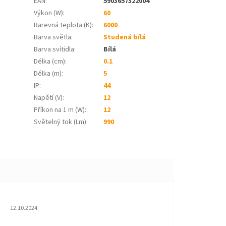
EAN
:
5903657322004
Výkon (W)
:
60
Barevná teplota (K)
:
6000
Barva světla
:
Studená bílá
Barva svítidla
:
Bílá
Délka (cm)
:
0.1
Délka (m)
:
5
IP
:
44
Napětí (V)
:
12
Příkon na 1 m (W)
:
12
Světelný tok (Lm)
:
990
Hodnocení obchodu je 5 z 5 hvězdiček.
12.10.2024