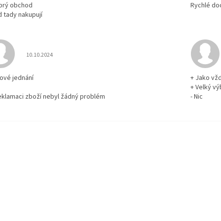
brý obchod
Rychlé do
d tady nakupují
Hodnocení obchodu je 5 z 5 hvězdiček.
10.10.2024
rové jednání
+ Jako vž
+ Velký vý
reklamaci zboží nebyl žádný problém
- Nic