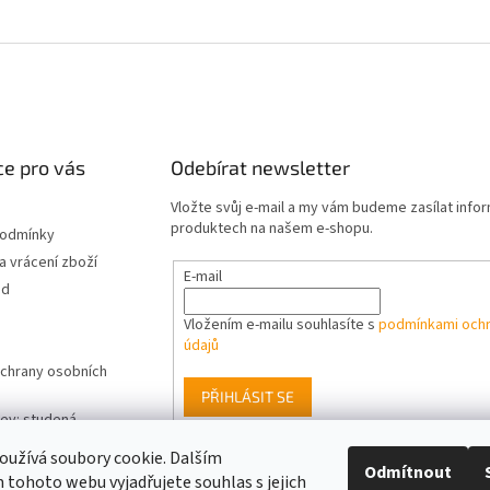
e pro vás
Odebírat newsletter
Vložte svůj e-mail a my vám budeme zasílat info
produktech na našem e-shopu.
podmínky
 vrácení zboží
E-mail
od
Vložením e-mailu souhlasíte s
podmínkami ochr
údajů
chrany osobních
PŘIHLÁSIT SE
ev: studená,
eplá bílá - jak
užívá soubory cookie. Dalším
vnou barvu světla
Odmítnout
tohoto webu vyjadřujete souhlas s jejich
rostory