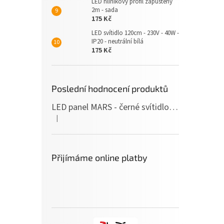
LED hliníkový profil zapuštěný
2m - sada
175 Kč
LED svítidlo 120cm - 230V - 40W -
IP20 - neutrální bílá
175 Kč
Poslední hodnocení produktů
LED panel MARS - černé svítidlo SLIM - 120cm - 36W - 230V - 3600Lm - neutrální bílá
|
Hodnocení produktu je 5 z 5 hvězdiček.
Přijímáme online platby