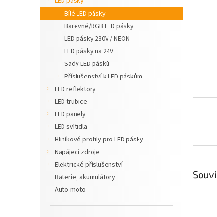
LED pásky
n
Bílé LED pásky
e
Barevné/RGB LED pásky
l
LED pásky 230V / NEON
LED pásky na 24V
Sady LED pásků
Příslušenství k LED páskům
LED reflektory
LED trubice
LED panely
LED svítidla
Hliníkové profily pro LED pásky
Napájecí zdroje
Elektrické příslušenství
Souvi
Baterie, akumulátory
Auto-moto