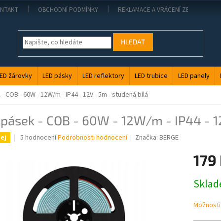
NTAKT
OBCHODNÍ PODMÍNKY
REKLAMACE A VRÁCENÍ ZBOŽÍ
HLEDAT
ED žárovky
LED pásky
LED reflektory
LED trubice
LED panely
- COB - 60W - 12W/m - IP44 - 12V - 5m - studená bílá
pásek - COB - 60W - 12W/m - IP44 - 12
Průměrné
5 hodnocení
Podrobnosti hodnocení
Značka:
BERGE
ej
hodnocení
produktu
179
je
4,6
Měrná
Skla
z
cena:
5
hvězdiček.
Možnosti