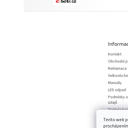
Z
á
p
a
t
Informac
í
Kontakt
Obchodní 
Reklamace a
Velkoobch
Manuály
LED odpad
Podmínky o
údajů
Teplota bar
neutrální a t
Tento web po
vybrat sprá
procházením 
pro vaše p