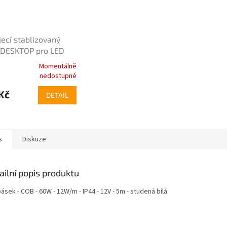
ecí stablizovaný
 DESKTOP pro LED
y 5A 60W
Momentálně
rné
nedostupné
cení
ktu
Kč
DETAIL
s
Diskuze
ček.
ailní popis produktu
ásek - COB - 60W - 12W/m - IP44 - 12V - 5m - studená bílá