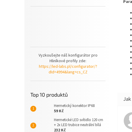
Para
Vyzkoušejte náš konfigurátor pro
Hliníkové profily zde:
https://led-labs.pl/configurator/?
dId=4994&lang=cs_CZ
Top 10 produktů
Hermetický konektor IP68
59 Kč
Hermetické LED svítidlo 120 cm
+ 2x LED trubice neutrální bílá
232 Kč