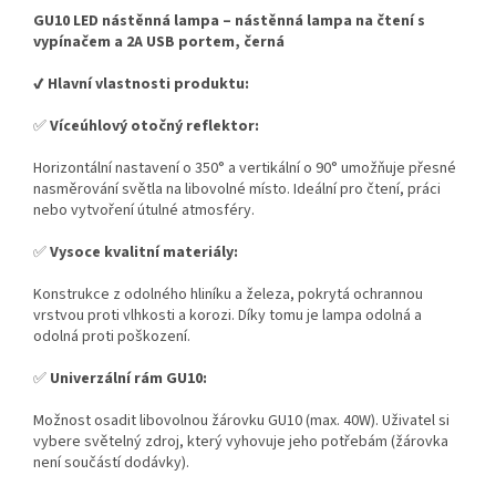
GU10 LED nástěnná lampa – nástěnná lampa na čtení s
vypínačem a 2A USB portem, černá
✔️ Hlavní vlastnosti produktu:
✅
Víceúhlový otočný reflektor:
Horizontální nastavení o 350° a vertikální o 90° umožňuje přesné
nasměrování světla na libovolné místo. Ideální pro čtení, práci
nebo vytvoření útulné atmosféry.
✅
Vysoce kvalitní materiály:
Konstrukce z odolného hliníku a železa, pokrytá ochrannou
vrstvou proti vlhkosti a korozi. Díky tomu je lampa odolná a
odolná proti poškození.
✅
Univerzální rám GU10:
Možnost osadit libovolnou žárovku GU10 (max. 40W). Uživatel si
vybere světelný zdroj, který vyhovuje jeho potřebám (žárovka
není součástí dodávky).