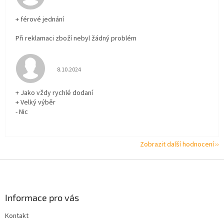
+ férové jednání
Při reklamaci zboží nebyl žádný problém
Hodnocení obchodu je 5 z 5 hvězdiček.
8.10.2024
+ Jako vždy rychlé dodaní
+ Velký výběr
- Nic
Zobrazit další hodnocení
Z
á
p
a
Informace pro vás
t
Kontakt
í