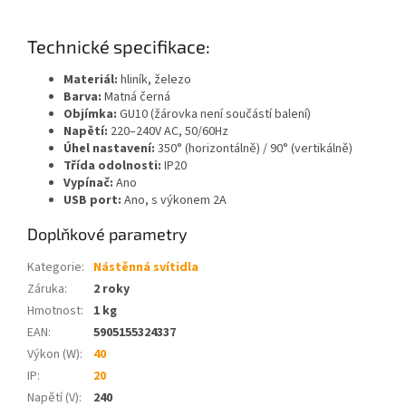
Technické specifikace:
Materiál:
hliník, železo
Barva:
Matná černá
Objímka:
GU10 (žárovka není součástí balení)
Napětí:
220–240V AC, 50/60Hz
Úhel nastavení:
350° (horizontálně) / 90° (vertikálně)
Třída odolnosti:
IP20
Vypínač:
Ano
USB port:
Ano, s výkonem 2A
Doplňkové parametry
Kategorie
:
Nástěnná svítidla
Záruka
:
2 roky
Hmotnost
:
1 kg
EAN
:
5905155324337
Výkon (W)
:
40
IP
:
20
Napětí (V)
:
240