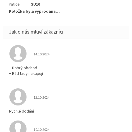
Patice
:
GU10
Položka byla vyprodána…
Hodnocení obchodu je 5 z 5 hvězdiček.
14.10.2024
+ Dobrý obchod
+ Rád tady nakupují
Hodnocení obchodu je 5 z 5 hvězdiček.
12.10.2024
Rychlé dodání
Hodnocení obchodu je 5 z 5 hvězdiček.
10.10.2024