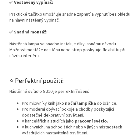
✅
Vestavěný vypínač:
Praktické tlačítko umožňuje snadné zapnutí a vypnutí bez ohledu
na hlavní nástěnný vypínač.
✅
Snadná montáž:
Nástěnná lampa se snadno instaluje díky jasnému návodu.
Možnost montáže na stěnu nebo strop poskytuje flexibilitu při
návrhu interiéru.
⭐ Perfektní použití:
Nástěnné svítidlo GU10 je perfektní řešení:
Pro milovníky knih jako
noční lampička
do ložnice.
Pro moderní obývací pokoje a chodby poskytující
dodatečné dekorativní osvětlení.
V kancelářích a studiích jako
pracovní světlo.
V kuchyních, na schodištích nebo v jiných místnostech
vyžadujících nastavitelné osvětlení.