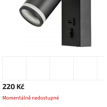
220 Kč
Měrná
Momentálně nedostupné
cena: