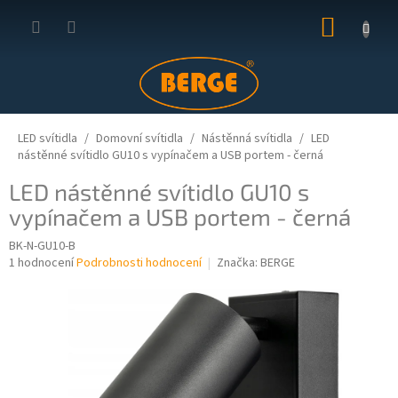
Přejít
NÁKUP
na
obsah
KOŠÍK
LED svítidla
Domovní svítidla
Nástěnná svítidla
LED
nástěnné svítidlo GU10 s vypínačem a USB portem - černá
LED nástěnné svítidlo GU10 s
vypínačem a USB portem - černá
BK-N-GU10-B
Průměrné
1 hodnocení
Podrobnosti hodnocení
Značka:
BERGE
hodnocení
produktu
je
5,0
z
5
hvězdiček.