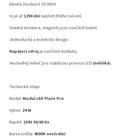
Dlouhá životnost 30 000 h
to je až
1250 dní
nepřetržitého svícení.
Snadná instalace, magnety jsou součástí balení
Jednoduchý a estetický design.
Napájecí zdroj
je součástí dodávky.
Vestavěný měnič pro stabilizaci provozu LED
(nebliká
).
Technické údaje:
Model:
Modul LED Plate Pro
Výkon:
24 W
Napětí:
230V 50/60 Hz
Barva světla:
4500K neutrální