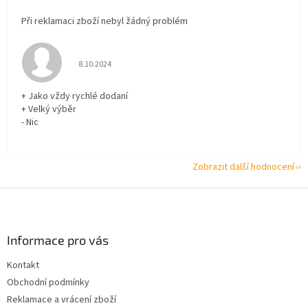
Při reklamaci zboží nebyl žádný problém
Hodnocení obchodu je 5 z 5 hvězdiček.
8.10.2024
+ Jako vždy rychlé dodaní
+ Velký výběr
- Nic
Zobrazit další hodnocení
Z
á
p
a
Informace pro vás
t
Kontakt
í
Obchodní podmínky
Reklamace a vrácení zboží