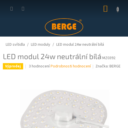
Přejít
NÁKUP
na
obsah
KOŠÍK
LED svítidla
LED moduly
LED modul 24w neutrální bílá
LED modul 24w neutrální bílá
MZ0392
Průměrné
3 hodnocení
Podrobnosti hodnocení
Značka:
BERGE
Výprodej
hodnocení
produktu
je
4,3
z
5
hvězdiček.