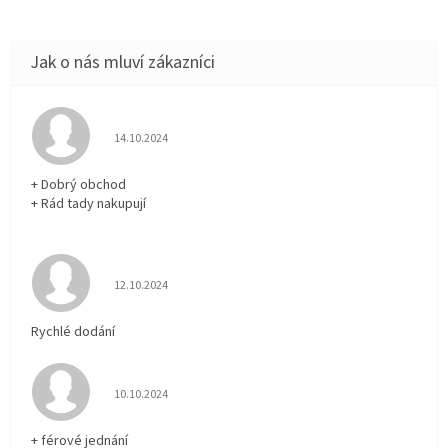
Hodnocení obchodu je 5 z 5 hvězdiček.
14.10.2024
+ Dobrý obchod
+ Rád tady nakupují
Hodnocení obchodu je 5 z 5 hvězdiček.
12.10.2024
Rychlé dodání
Hodnocení obchodu je 5 z 5 hvězdiček.
10.10.2024
+ férové jednání