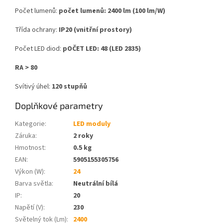
Počet lumenů:
počet lumenů: 2400 lm (100 lm/W)
Třída ochrany:
IP20 (vnitřní prostory)
Počet LED diod:
pOČET LED: 48 (LED 2835)
RA > 80
Svítivý úhel:
120 stupňů
Doplňkové parametry
Kategorie
:
LED moduly
Záruka
:
2 roky
Hmotnost
:
0.5 kg
EAN
:
5905155305756
Výkon (W)
:
24
Barva světla
:
Neutrální bílá
IP
:
20
Napětí (V)
:
230
Světelný tok (Lm)
:
2400