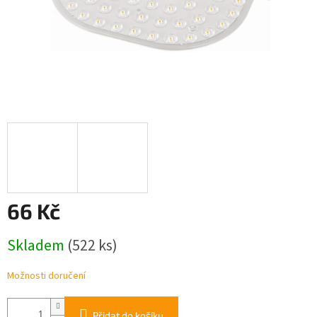
66 Kč
Měrná
Skladem
(522 ks)
cena:
Možnosti doručení
Přidat do košíku