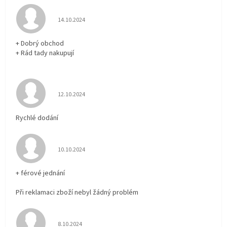
Hodnocení obchodu je 5 z 5 hvězdiček.
14.10.2024
+ Dobrý obchod
+ Rád tady nakupují
Hodnocení obchodu je 5 z 5 hvězdiček.
12.10.2024
Rychlé dodání
Hodnocení obchodu je 5 z 5 hvězdiček.
10.10.2024
+ férové jednání
Při reklamaci zboží nebyl žádný problém
Hodnocení obchodu je 5 z 5 hvězdiček.
8.10.2024