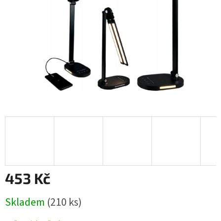
453 Kč
Měrná
Skladem
(210 ks)
cena: