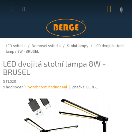
Přejít
NÁKUP
na
obsah
KOŠÍK
LED svítidla
Domovní svítidla
Stolní lampy
LED dvojitá stolní
lampa 8W - BRUSEL
LED dvojitá stolní lampa 8W -
BRUSEL
STL029
Průměrné
9 hodnocení
Podrobnosti hodnocení
Značka:
BERGE
hodnocení
produktu
je
4,4
z
5
hvězdiček.