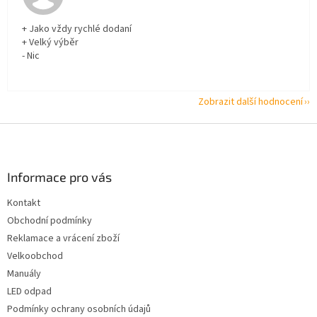
+ Jako vždy rychlé dodaní
+ Velký výběr
- Nic
Zobrazit další hodnocení
Z
á
p
a
Informace pro vás
t
Kontakt
í
Obchodní podmínky
Reklamace a vrácení zboží
Velkoobchod
Manuály
LED odpad
Podmínky ochrany osobních údajů