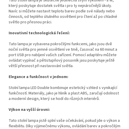
Tato stolní lampa je skutečně jedinečná svým výkonem - 8 W,
který poskytuje dostatek světla i pro ty nejnáročnější úkoly.
Navíc si můžete nastavit teplotu barev podle své nálady nebo
činnosti, od teplého útulného osvětlení pro čtení až po chladné
světlo pro přesnou práci.
Inovativní technologická řešení:
Tato lampa je vybavena pokročilými funkcemi, jako jsou dvě
noční světla pro jemné osvětlení ve tmě, časovač na 60 minut a
port USB pro nabíjení vašich zařízení. Pomocí adaptéru můžete
ovládat vypínač a pětistupňový posuvník jasu poskytuje ještě
větší přesnost při nastavování světla.
Elegance a funkčnost v jednom:
Stolní lampa LED Double kombinuje estetický vzhled s vynikající
funkčností. Materiály, jako je hliník a plast ABS, zaručují odolnost
a moderní design, který se hodí do různých interiérů.
Výkon na vyšší úrovni:
Tato stolní lampa jistě splní vaše očekávání, pokud jde o výkon a
flexibilitu. Díky výjimečnému výkonu, ovládání barev a pokročilým