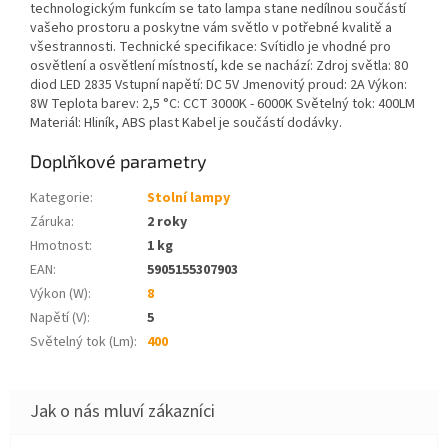
technologickým funkcím se tato lampa stane nedílnou součástí
vašeho prostoru a poskytne vám světlo v potřebné kvalitě a
všestrannosti. Technické specifikace: Svítidlo je vhodné pro
osvětlení a osvětlení místností, kde se nachází: Zdroj světla: 80
diod LED 2835 Vstupní napětí: DC 5V Jmenovitý proud: 2A Výkon:
8W Teplota barev: 2,5 °C: CCT 3000K - 6000K Světelný tok: 400LM
Materiál: Hliník, ABS plast Kabel je součástí dodávky.
Doplňkové parametry
Kategorie
:
Stolní lampy
Záruka
:
2 roky
Hmotnost
:
1 kg
EAN
:
5905155307903
Výkon (W)
:
8
Napětí (V)
:
5
Světelný tok (Lm)
:
400