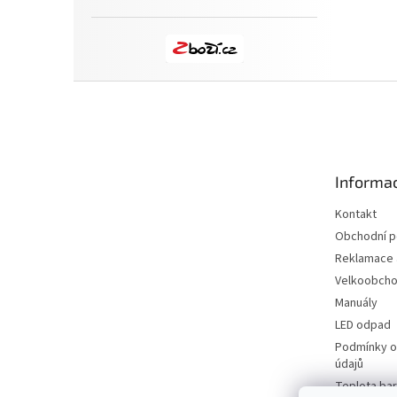
Z
á
p
a
t
Informac
í
Kontakt
Obchodní 
Reklamace a
Velkoobch
Manuály
LED odpad
Podmínky o
údajů
Teplota bar