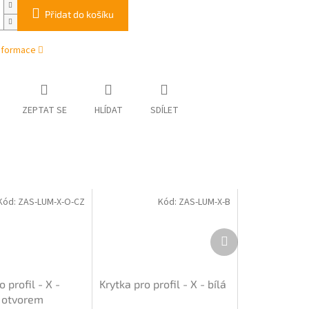
Přidat do košíku
informace
ZEPTAT SE
HLÍDAT
SDÍLET
Kód:
ZAS-LUM-X-O-CZ
Kód:
ZAS-LUM-X-B
Další
produkt
o profil - X -
Krytka pro profil - X - bílá
s otvorem