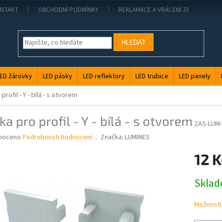
NTAKT
OBCHODNÍ PODMÍNKY
REKLAMACE A VRÁCENÍ ZBOŽÍ
HLEDAT
ED žárovky
LED pásky
LED reflektory
LED trubice
LED panely
profil - Y - bílá - s otvorem
ka pro profil - Y - bílá - s otvorem
ZAS-LUM-
né
noceno
Podrobnosti hodnocení
Značka:
LUMINES
ní
12 K
u
Měrná
Skla
cena:
ek.
Možnosti