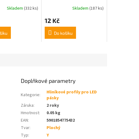
Skladem
(332 ks)
Skladem
(187 ks)
Průměrné
hodnocení
12 Kč
produktu
je
5,0
šíku
Do košíku
z
5
hvězdiček.
Doplňkové parametry
Hliníkové profily pro LED
Kategorie
:
pásky
Záruka
:
2 roky
Hmotnost
:
0.05 kg
EAN
:
5901854775432
Tvar
:
Plochý
Typ
:
Y