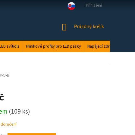
Přihlášení
VELKOOBCHOD
MANUÁLY
LED ODPAD
PODMÍNKY OCHRANY O
NÁKUPNÍ
Prázdný košík
KOŠÍK
LED svítidla
Hliníkové profily pro LED pásky
Napájecí zdroje
Elektri
Y-O-B
č
dem
(109 ks)
 doručení