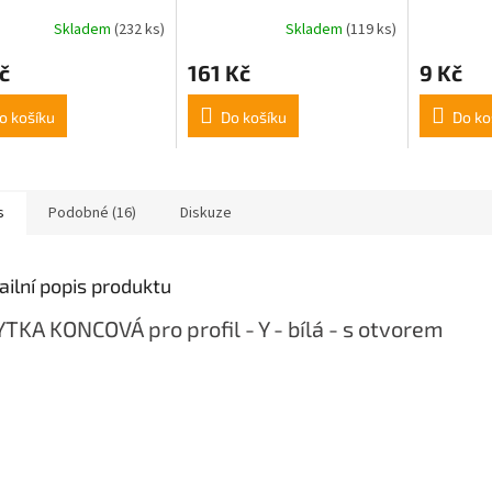
parentní
2m BÍLÝ
Skladem
(232 ks)
Skladem
(119 ks)
rné
Průměrné
Průměrné
cení
hodnocení
hodnocení
č
161 Kč
9 Kč
ktu
produktu
produktu
je
je
5,0
5,0
o košíku
Do košíku
Do ko
z
z
5
5
ček.
hvězdiček.
hvězdiček.
s
Podobné (16)
Diskuze
ailní popis produktu
TKA KONCOVÁ pro profil - Y -
bílá -
s otvorem