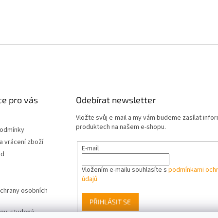
e pro vás
Odebírat newsletter
Vložte svůj e-mail a my vám budeme zasílat info
produktech na našem e-shopu.
podmínky
 vrácení zboží
E-mail
od
Vložením e-mailu souhlasíte s
podmínkami ochr
údajů
chrany osobních
PŘIHLÁSIT SE
ev: studená,