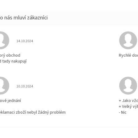
Hodnocení obchodu je 5 z 5 hvězdiček.
14.10.2024
brý obchod
Rychlé do
d tady nakupují
Hodnocení obchodu je 5 z 5 hvězdiček.
10.10.2024
rové jednání
+ Jako vž
+ Velký vý
reklamaci zboží nebyl žádný problém
- Nic