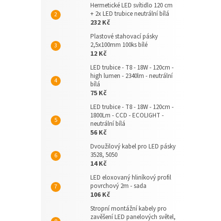
Hermetické LED svítidlo 120 cm
+ 2x LED trubice neutrální bílá
232 Kč
Plastové stahovací pásky
2,5x100mm 100ks bílé
12 Kč
LED trubice - T8 - 18W - 120cm -
high lumen - 2340lm - neutrální
bílá
75 Kč
LED trubice - T8 - 18W - 120cm -
1800Lm - CCD - ECOLIGHT -
neutrální bílá
56 Kč
Dvoužilový kabel pro LED pásky
3528, 5050
14 Kč
LED eloxovaný hliníkový profil
povrchový 2m - sada
106 Kč
Stropní montážní kabely pro
zavěšení LED panelových světel,