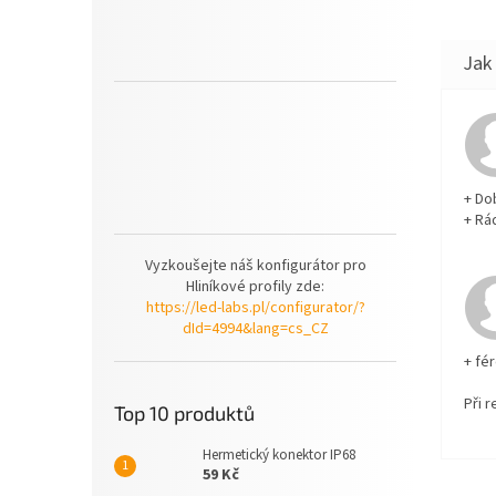
+ Do
+ Rá
Vyzkoušejte náš konfigurátor pro
Hliníkové profily zde:
https://led-labs.pl/configurator/?
dId=4994&lang=cs_CZ
+ fé
Při 
Top 10 produktů
Hermetický konektor IP68
59 Kč