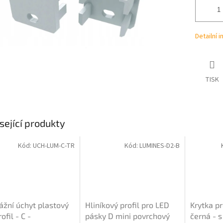
Detailní 
TISK
sející produkty
Kód:
UCH-LUM-C-TR
Kód:
LUMINES-D2-B
žní úchyt plastový
Hliníkový profil pro LED
Krytka pr
ofil - C -
pásky D mini povrchový
černá - 