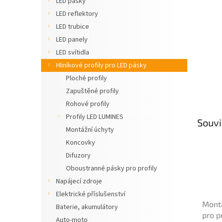
LED pásky
n
LED reflektory
e
LED trubice
l
LED panely
LED svítidla
Hliníkové profily pro LED pásky
Ploché profily
Zapuštěné profily
Rohové profily
Profily LED LUMINES
Souvi
Montážní úchyty
Koncovky
Difuzory
Oboustranné pásky pro profily
Napájecí zdroje
Elektrické příslušenství
Montá
Baterie, akumulátory
pro pr
Auto-moto