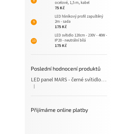
ocelové, 1,5 m, kabel
75 Kč
LED hliníkový profil zapuštěný
2m - sada
175 Kč
LED svítidlo 120cm - 230V - 40W -
IP20 - neutrální bílá
175 Kč
Poslední hodnocení produktů
LED panel MARS - černé svítidlo SLIM - 120cm - 36W - 230V - 3600Lm - neutrální bílá
|
Hodnocení produktu je 5 z 5 hvězdiček.
Přijímáme online platby