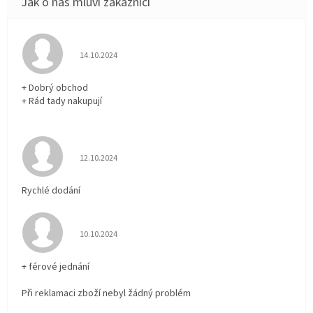
Hodnocení obchodu je 5 z 5 hvězdiček.
14.10.2024
+ Dobrý obchod
+ Rád tady nakupují
Hodnocení obchodu je 5 z 5 hvězdiček.
12.10.2024
Rychlé dodání
Hodnocení obchodu je 5 z 5 hvězdiček.
10.10.2024
+ férové jednání
Při reklamaci zboží nebyl žádný problém