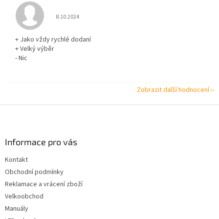
Hodnocení obchodu je 5 z 5 hvězdiček.
8.10.2024
+ Jako vždy rychlé dodaní
+ Velký výběr
- Nic
Zobrazit další hodnocení
Z
á
p
a
Informace pro vás
t
Kontakt
í
Obchodní podmínky
Reklamace a vrácení zboží
Velkoobchod
Manuály