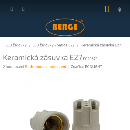
Přejít
NÁKUP
na
obsah
KOŠÍK
LED žárovky
LED žárovky - patice E27
Keramická zásuvka E27
Keramická zásuvka E27
EC20678
Průměrné
2 hodnocení
Podrobnosti hodnocení
Značka:
ECOLIGHT
hodnocení
produktu
je
4,5
z
5
hvězdiček.