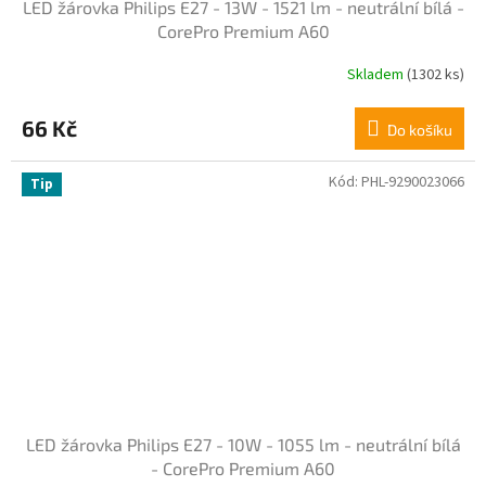
LED žárovka Philips E27 - 13W - 1521 lm - neutrální bílá -
CorePro Premium A60
Skladem
(1302 ks)
Průměrné
hodnocení
produktu
66 Kč
Do košíku
je
5,0
z
Kód:
PHL-9290023066
Tip
5
hvězdiček.
LED žárovka Philips E27 - 10W - 1055 lm - neutrální bílá
- CorePro Premium A60