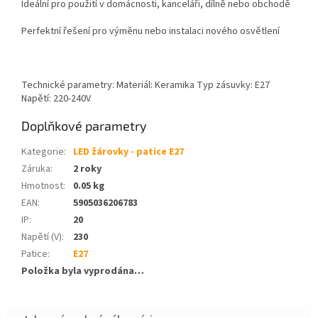
Ideální pro použití v domácnosti, kanceláři, dílně nebo obchodě
Perfektní řešení pro výměnu nebo instalaci nového osvětlení
Technické parametry: Materiál: Keramika Typ zásuvky: E27
Napětí: 220-240V
Doplňkové parametry
Kategorie
:
LED žárovky - patice E27
Záruka
:
2 roky
Hmotnost
:
0.05 kg
EAN
:
5905036206783
IP
:
20
Napětí (V)
:
230
Patice
:
E27
Položka byla vyprodána…