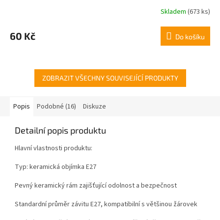
Skladem
(673 ks)
Průměrné
hodnocení
produktu
60 Kč
Do košíku
je
5,0
z
5
hvězdiček.
ZOBRAZIT VŠECHNY SOUVISEJÍCÍ PRODUKTY
Popis
Podobné (16)
Diskuze
Detailní popis produktu
Hlavní vlastnosti produktu:
Typ: keramická objímka E27
Pevný keramický rám zajišťující odolnost a bezpečnost
Standardní průměr závitu E27, kompatibilní s většinou žárovek