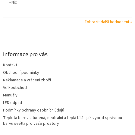
- Nic
Zobrazit další hodnocení
Z
á
p
a
Informace pro vás
t
Kontakt
í
Obchodní podmínky
Reklamace a vrácení zboží
Velkoobchod
Manuály
LED odpad
Podmínky ochrany osobních údajů
Teplota barev: studená, neutrální a teplá bílá - jak vybrat správnou
barvu světla pro vaše prostory