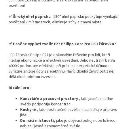
účinností 105 lm/W poskytuje žárovka jasné a rovnoměrné
osvětlení.
✅ Široký úhel paprsku
: 180° úhel paprsku poskytuje vynikající
osvětlení v místnostech, eliminuje stíny a tmavá místa.
✅ Proč se vyplatí zvolit E27 Philips CorePro LED žárovku?
LED žárovka Philips E27 je dokonalým řešením pro lidi, kteří
hledají ekonomické a efektivní osvětlení. Jeho neutrální barva
4000K podporuje efektivitu při práci a energetická účinnost
výrazně snižuje účty za elektřinu. Navíc dlouhá životnost z něj
dělá dlouhodobou investici.
Ideální pro:
Kanceláře a pracovní prostory
, kde jasné, chladné
světlo podporuje koncentraci.
Kuchyně
, kde dostatečné osvětlení usnadňuje přípravu
jídel.
Domácí místnosti,
jako je obývací pokoj nebo ložnice,
nabízejí jasné a rovnoměrné světlo.