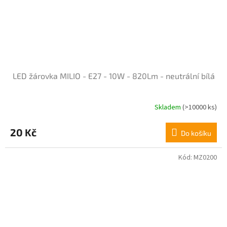
LED žárovka MILIO - E27 - 10W - 820Lm - neutrální bílá
Skladem
(>10000 ks)
Průměrné
hodnocení
produktu
20 Kč
Do košíku
je
5,0
z
Kód:
MZ0200
5
hvězdiček.