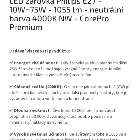
LED žárovka Philips E27 -
10W=75W - 1055 lm - neutrální
barva 4000K NW - CorePro
Premium
✔️
Hlavní vlastnosti produktu:
✅ Energetická účinnost
: 10W žárovka je ekvivalentní tradiční
75W žárovce, což umožňuje výrazné úspory energie. Ideální
alternativa ke klasickým světelným zdrojům.
✅ Chladné světlo (4000 K)
: Označené jako studená bílá (CW) je
ideální pro kanceláře, kuchyně a další pracovní prostory, kde je
vyžadována dobrá viditelnost a koncentrace.
✅ Dlouhá životnost
: Životnost 15 000 hodin a možnost
přepnutí až 50 000krát zaručují dlouhodobé používání a
minimalizují náklady na výměnu.
✅ Vysoká světelná účinnost
: Se světelným tokem 1055 lm a