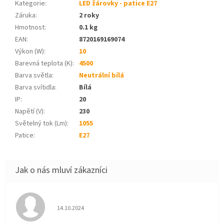
Kategorie
:
LED žárovky - patice E27
Záruka
:
2 roky
Hmotnost
:
0.1 kg
EAN
:
8720169169074
Výkon (W)
:
10
Barevná teplota (K)
:
4500
Barva světla
:
Neutrální bílá
Barva svítidla
:
Bílá
IP
:
20
Napětí (V)
:
230
Světelný tok (Lm)
:
1055
Patice
:
E27
Hodnocení obchodu je 5 z 5 hvězdiček.
14.10.2024