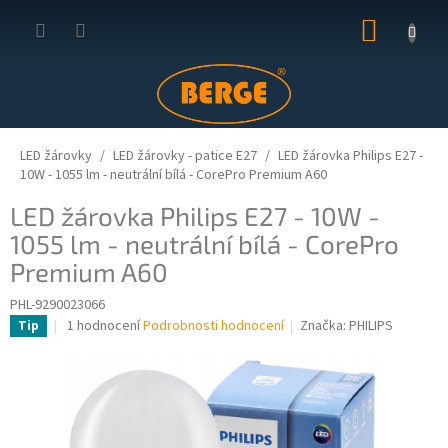
Přejít
NÁKUP
na
obsah
KOŠÍK
LED žárovky
LED žárovky - patice E27
LED žárovka Philips E27 -
10W - 1055 lm - neutrální bílá - CorePro Premium A60
LED žárovka Philips E27 - 10W -
1055 lm - neutrální bílá - CorePro
Premium A60
PHL-9290023066
Průměrné
1 hodnocení
Podrobnosti hodnocení
Značka:
PHILIPS
Tip
hodnocení
produktu
je
5,0
z
5