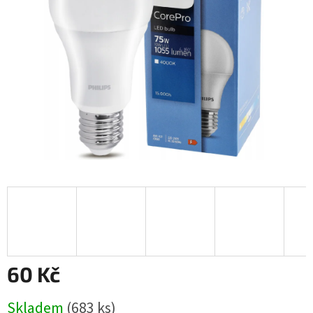
hvězdiček.
60 Kč
Měrná
Skladem
(683 ks)
cena: