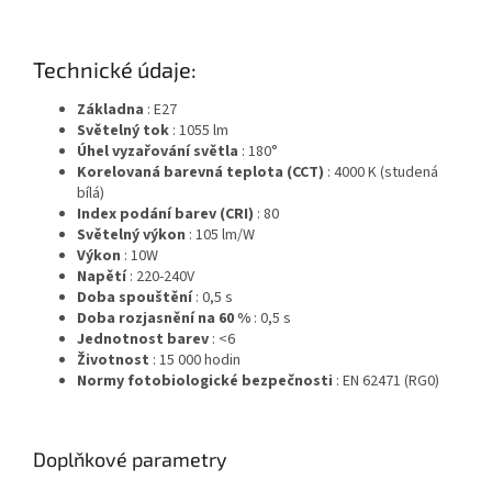
Technické údaje:
Základna
: E27
Světelný tok
: 1055 lm
Úhel vyzařování světla
: 180°
Korelovaná barevná teplota (CCT)
: 4000 K (studená
bílá)
Index podání barev (CRI)
: 80
Světelný výkon
: 105 lm/W
Výkon
: 10W
Napětí
: 220-240V
Doba spouštění
: 0,5 s
Doba rozjasnění na 60 %
: 0,5 s
Jednotnost barev
: <6
Životnost
: 15 000 hodin
Normy fotobiologické bezpečnosti
: EN 62471 (RG0)
Doplňkové parametry