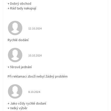
+ Dobrý obchod
+ Rád tady nakupují
Hodnocení obchodu je 5 z 5 hvězdiček.
12.10.2024
Rychlé dodání
Hodnocení obchodu je 5 z 5 hvězdiček.
10.10.2024
+ férové jednání
Při reklamaci zboží nebyl žádný problém
Hodnocení obchodu je 5 z 5 hvězdiček.
8.10.2024
+ Jako vždy rychlé dodaní
+ Velký výběr