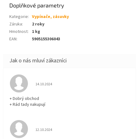
Doplňkové parametry
Kategorie
:
Vypínače, zásuvky
Záruka
:
2 roky
Hmotnost
:
1 kg
EAN
:
5905155306043
Hodnocení obchodu je 5 z 5 hvězdiček.
14.10.2024
+ Dobrý obchod
+ Rád tady nakupují
Hodnocení obchodu je 5 z 5 hvězdiček.
12.10.2024