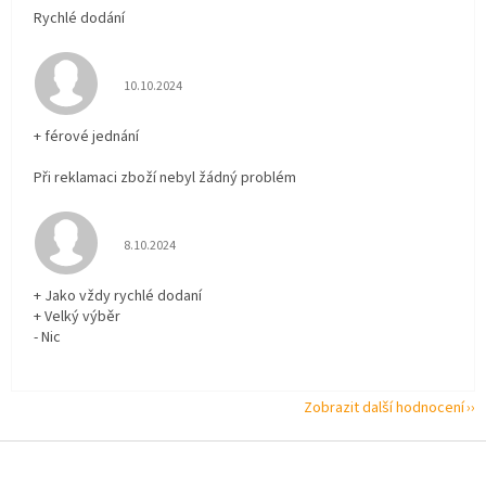
Rychlé dodání
Hodnocení obchodu je 5 z 5 hvězdiček.
10.10.2024
+ férové jednání
Při reklamaci zboží nebyl žádný problém
Hodnocení obchodu je 5 z 5 hvězdiček.
8.10.2024
+ Jako vždy rychlé dodaní
+ Velký výběr
- Nic
Zobrazit další hodnocení
Z
á