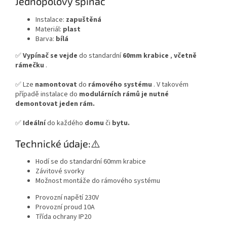
Jednopólový spínač
Instalace:
zapuštěná
Materiál:
plast
Barva:
bílá
✅
Vypínač se vejde
do standardní
60mm krabice
,
včetně
rámečku
.
✅ Lze
namontovat
do
rámového systému
. V takovém
případě instalace do
modulárních rámů
je nutné
demontovat jeden rám.
✅
Ideální
do každého
domu
či
bytu.
Technické údaje:⚠️
Hodí se do standardní 60mm krabice
Závitové svorky
Možnost montáže do rámového systému
Provozní napětí 230V
Provozní proud 10A
Třída ochrany IP20