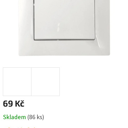
69 Kč
Měrná
Skladem
(86 ks)
cena: