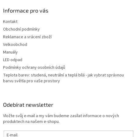
p
a
Informace pro vás
t
Kontakt
í
Obchodní podmínky
Reklamace a vrácení zboží
Velkoobchod
Manuály
LED odpad
Podmínky ochrany osobních údajů
Teplota barev: studená, neutrální a teplá bílá - jak vybrat správnou
barvu světla pro vaše prostory
Odebírat newsletter
Vložte svůj e-mail a my vám budeme zasílat informace o nových
produktech na našem e-shopu.
E-mail