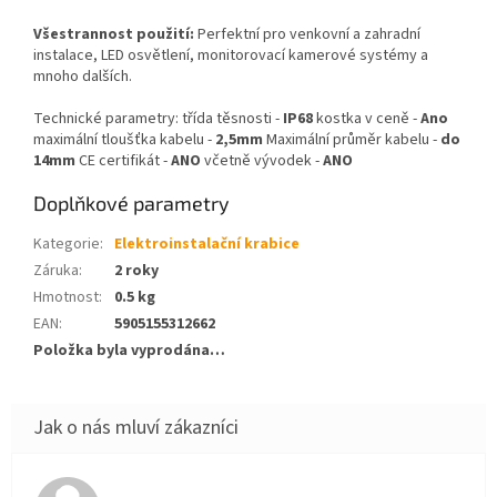
Všestrannost použití:
Perfektní pro venkovní a zahradní
instalace, LED osvětlení, monitorovací kamerové systémy a
mnoho dalších.
Technické parametry: třída těsnosti -
IP68
kostka v ceně -
Ano
maximální tloušťka kabelu -
2,5mm
Maximální průměr kabelu -
do
14mm
CE certifikát -
ANO
včetně vývodek -
ANO
Doplňkové parametry
Kategorie
:
Elektroinstalační krabice
Záruka
:
2 roky
Hmotnost
:
0.5 kg
EAN
:
5905155312662
Položka byla vyprodána…