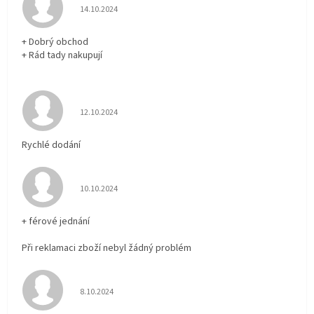
Hodnocení obchodu je 5 z 5 hvězdiček.
14.10.2024
+ Dobrý obchod
+ Rád tady nakupují
Hodnocení obchodu je 5 z 5 hvězdiček.
12.10.2024
Rychlé dodání
Hodnocení obchodu je 5 z 5 hvězdiček.
10.10.2024
+ férové jednání
Při reklamaci zboží nebyl žádný problém
Hodnocení obchodu je 5 z 5 hvězdiček.
8.10.2024