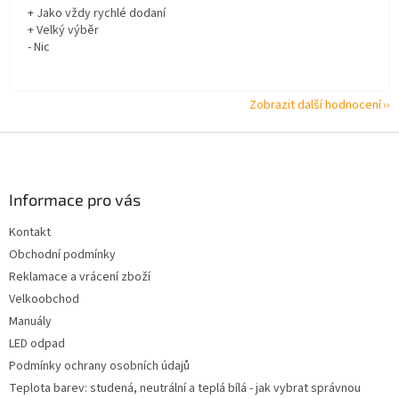
+ Jako vždy rychlé dodaní
+ Velký výběr
- Nic
Zobrazit další hodnocení
Z
á
p
a
Informace pro vás
t
Kontakt
í
Obchodní podmínky
Reklamace a vrácení zboží
Velkoobchod
Manuály
LED odpad
Podmínky ochrany osobních údajů
Teplota barev: studená, neutrální a teplá bílá - jak vybrat správnou