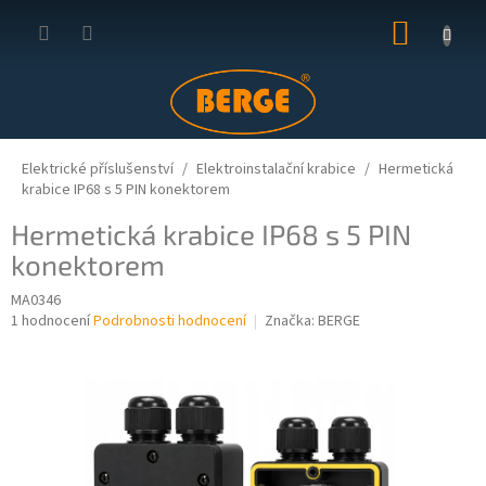
Přejít
NÁKUP
na
obsah
KOŠÍK
Elektrické příslušenství
Elektroinstalační krabice
Hermetická
krabice IP68 s 5 PIN konektorem
Hermetická krabice IP68 s 5 PIN
konektorem
MA0346
Průměrné
1 hodnocení
Podrobnosti hodnocení
Značka:
BERGE
hodnocení
produktu
je
5,0
z
5
hvězdiček.