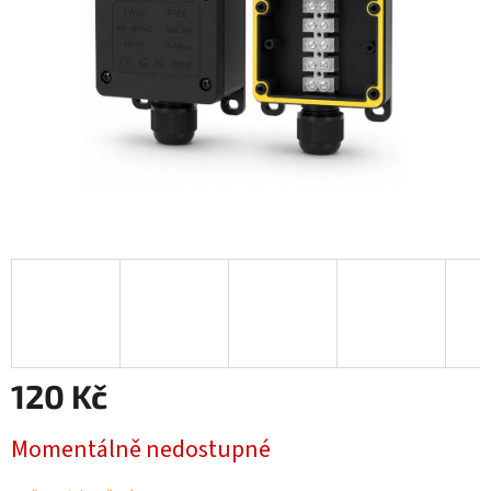
120 Kč
Měrná
Momentálně nedostupné
cena: