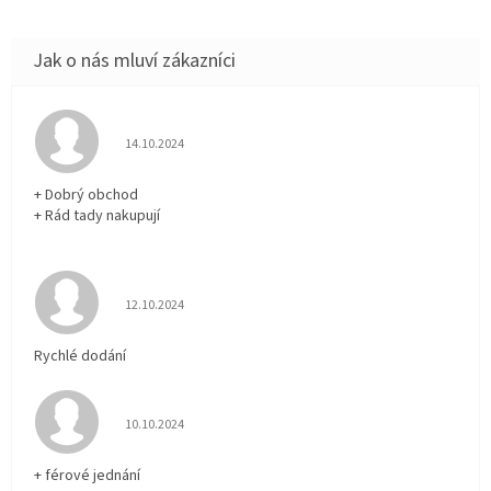
Hodnocení obchodu je 5 z 5 hvězdiček.
14.10.2024
+ Dobrý obchod
+ Rád tady nakupují
Hodnocení obchodu je 5 z 5 hvězdiček.
12.10.2024
Rychlé dodání
Hodnocení obchodu je 5 z 5 hvězdiček.
10.10.2024
+ férové jednání