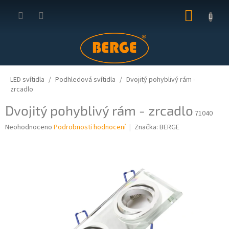
Přejít
NÁKUP
na
obsah
KOŠÍK
LED svítidla
Podhledová svítidla
Dvojitý pohyblivý rám -
zrcadlo
Dvojitý pohyblivý rám - zrcadlo
71040
Průměrné
Neohodnoceno
Podrobnosti hodnocení
Značka:
BERGE
hodnocení
produktu
je
0,0
z
5
hvězdiček.