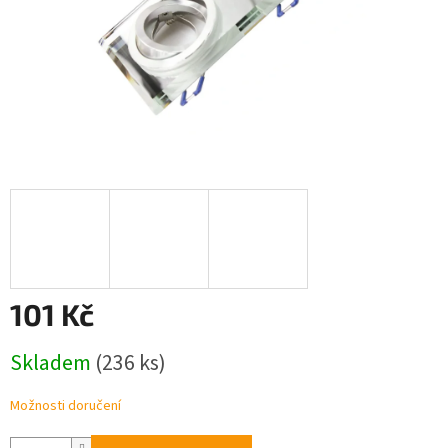
101 Kč
Měrná
Skladem
(236 ks)
cena:
Možnosti doručení