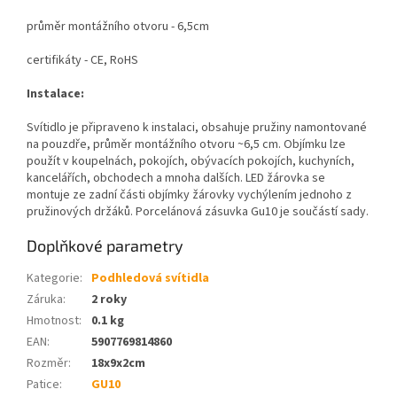
průměr montážního otvoru - 6,5cm
certifikáty - CE, RoHS
Instalace:
Svítidlo je připraveno k instalaci, obsahuje pružiny namontované
na pouzdře, průměr montážního otvoru ~6,5 cm. Objímku lze
použít v koupelnách, pokojích, obývacích pokojích, kuchyních,
kancelářích, obchodech a mnoha dalších. LED žárovka se
montuje ze zadní části objímky žárovky vychýlením jednoho z
pružinových držáků. Porcelánová zásuvka Gu10 je součástí sady.
Doplňkové parametry
Kategorie
:
Podhledová svítidla
Záruka
:
2 roky
Hmotnost
:
0.1 kg
EAN
:
5907769814860
Rozměr
:
18x9x2cm
Patice
:
GU10