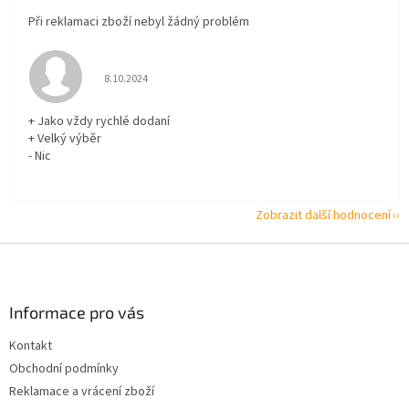
Při reklamaci zboží nebyl žádný problém
Hodnocení obchodu je 5 z 5 hvězdiček.
8.10.2024
+ Jako vždy rychlé dodaní
+ Velký výběr
- Nic
Zobrazit další hodnocení
Z
á
p
a
Informace pro vás
t
Kontakt
í
Obchodní podmínky
Reklamace a vrácení zboží