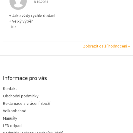
Hodnocení obchodu je 5 z 5 hvězdiček.
8.10.2024
+ Jako vždy rychlé dodaní
+ Velký výběr
- Nic
Zobrazit další hodnocení
Z
á
p
a
Informace pro vás
t
Kontakt
í
Obchodní podmínky
Reklamace a vrácení zboží
Velkoobchod
Manuály
LED odpad