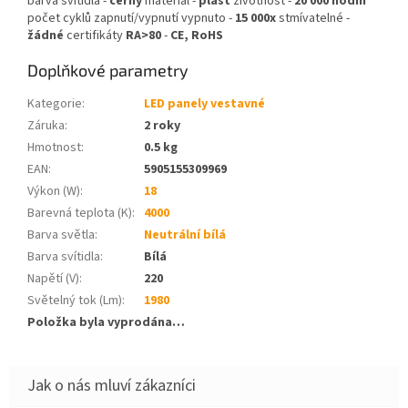
barva svítidla -
černý
materiál -
plast
životnost -
20 000 hodin
počet cyklů zapnutí/vypnutí vypnuto -
15 000x
stmívatelné -
žádné
certifikáty
RA>80
-
CE, RoHS
Doplňkové parametry
Kategorie
:
LED panely vestavné
Záruka
:
2 roky
Hmotnost
:
0.5 kg
EAN
:
5905155309969
Výkon (W)
:
18
Barevná teplota (K)
:
4000
Barva světla
:
Neutrální bílá
Barva svítidla
:
Bílá
Napětí (V)
:
220
Světelný tok (Lm)
:
1980
Položka byla vyprodána…