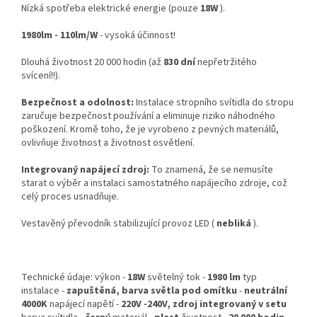
Nízká spotřeba elektrické energie (pouze
18W
).
1980lm - 110lm/W
- vysoká účinnost!
Dlouhá životnost 20 000 hodin (až
830 dní
nepřetržitého
svícení!!).
Bezpečnost a odolnost:
Instalace stropního svítidla do stropu
zaručuje bezpečnost používání a eliminuje riziko náhodného
poškození. Kromě toho, že je vyrobeno z pevných materiálů,
ovlivňuje životnost a životnost osvětlení.
Integrovaný napájecí zdroj:
To znamená, že se nemusíte
starat o výběr a instalaci samostatného napájecího zdroje, což
celý proces usnadňuje.
Vestavěný převodník stabilizující provoz LED (
nebliká
).
Technické údaje: výkon -
18W
světelný tok -
1980 lm
typ
instalace -
zapuštěná, barva světla pod omítku
-
neutrální
4000K
napájecí napětí -
220V -240V, zdroj integrovaný v setu