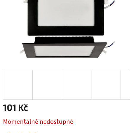
101 Kč
Měrná
Momentálně nedostupné
cena: