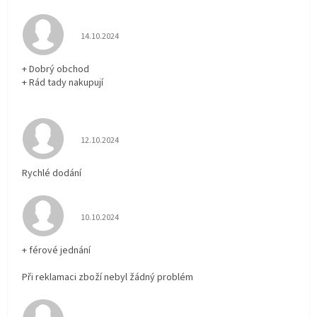
Hodnocení obchodu je 5 z 5 hvězdiček.
14.10.2024
+ Dobrý obchod
+ Rád tady nakupují
Hodnocení obchodu je 5 z 5 hvězdiček.
12.10.2024
Rychlé dodání
Hodnocení obchodu je 5 z 5 hvězdiček.
10.10.2024
+ férové jednání
Při reklamaci zboží nebyl žádný problém