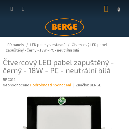
Přejít
NÁKUP
na
obsah
KOŠÍK
LED panely
LED panely vestavné
Čtvercový LED pabel
zapuštěný - černý - 18W - PC - neutrální bílá
Čtvercový LED pabel zapuštěný -
černý - 18W - PC - neutrální bílá
BPC011
Průměrné
Neohodnoceno
Podrobnosti hodnocení
Značka:
BERGE
hodnocení
produktu
je
0,0
z
5
hvězdiček.