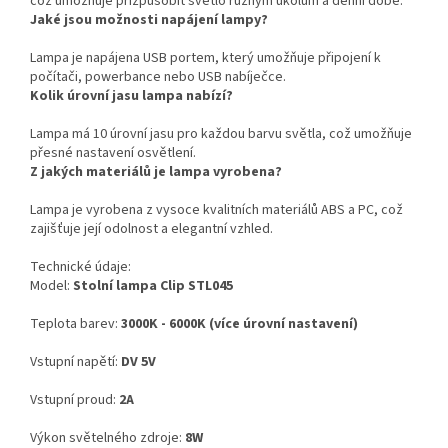
což umožňuje přizpůsobit světlo různým úkolům a denní době.
Jaké jsou možnosti napájení lampy?
Lampa je napájena USB portem, který umožňuje připojení k
počítači, powerbance nebo USB nabíječce.
Kolik úrovní jasu lampa nabízí?
Lampa má 10 úrovní jasu pro každou barvu světla, což umožňuje
přesné nastavení osvětlení.
Z jakých materiálů je lampa vyrobena?
Lampa je vyrobena z vysoce kvalitních materiálů ABS a PC, což
zajišťuje její odolnost a elegantní vzhled.
Technické údaje:
Model:
Stolní lampa Clip STL045
Teplota barev:
3000K - 6000K (více úrovní nastavení)
Vstupní napětí:
DV 5V
Vstupní proud:
2A
Výkon světelného zdroje:
8W