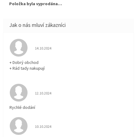
Položka byla vyprodána…
Hodnocení obchodu je 5 z 5 hvězdiček.
14.10.2024
+ Dobrý obchod
+ Rád tady nakupují
Hodnocení obchodu je 5 z 5 hvězdiček.
12.10.2024
Rychlé dodání
Hodnocení obchodu je 5 z 5 hvězdiček.
10.10.2024