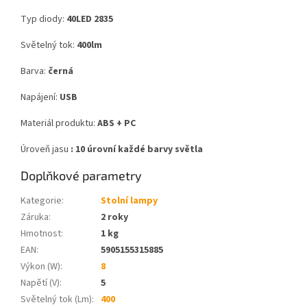
Typ diody:
40LED 2835
Světelný tok:
400lm
Barva:
černá
Napájení:
USB
Materiál produktu:
ABS + PC
Úroveň jasu
: 10 úrovní každé barvy světla
Doplňkové parametry
Kategorie
:
Stolní lampy
Záruka
:
2 roky
Hmotnost
:
1 kg
EAN
:
5905155315885
Výkon (W)
:
8
Napětí (V)
:
5
Světelný tok (Lm)
:
400