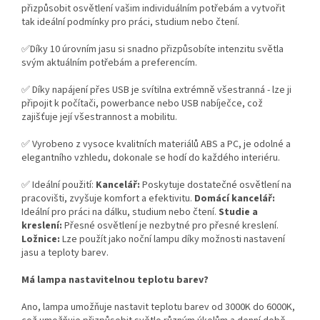
přizpůsobit osvětlení vašim individuálním potřebám a vytvořit
tak ideální podmínky pro práci, studium nebo čtení.
✅Díky 10 úrovním jasu si snadno přizpůsobíte intenzitu světla
svým aktuálním potřebám a preferencím.
✅ Díky napájení přes USB je svítilna extrémně všestranná - lze ji
připojit k počítači, powerbance nebo USB nabíječce, což
zajišťuje její všestrannost a mobilitu.
✅ Vyrobeno z vysoce kvalitních materiálů ABS a PC, je odolné a
elegantního vzhledu, dokonale se hodí do každého interiéru.
✅ Ideální použití:
Kancelář:
Poskytuje dostatečné osvětlení na
pracovišti, zvyšuje komfort a efektivitu.
Domácí kancelář:
Ideální pro práci na dálku, studium nebo čtení.
Studie a
kreslení:
Přesné osvětlení je nezbytné pro přesné kreslení.
Ložnice:
Lze použít jako noční lampu díky možnosti nastavení
jasu a teploty barev.
Má lampa nastavitelnou teplotu barev?
Ano, lampa umožňuje nastavit teplotu barev od 3000K do 6000K,