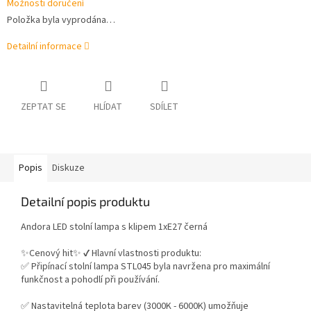
Možnosti doručení
Položka byla vyprodána…
Detailní informace
ZEPTAT SE
HLÍDAT
SDÍLET
Popis
Diskuze
Detailní popis produktu
Andora LED stolní lampa s klipem 1xE27 černá
✨Cenový hit✨ ✔️ Hlavní vlastnosti produktu:
✅ Připínací stolní lampa STL045 byla navržena pro maximální
funkčnost a pohodlí při používání.
✅ Nastavitelná teplota barev (3000K - 6000K) umožňuje