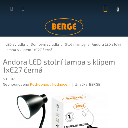
Přejít
NÁKUP
na
obsah
KOŠÍK
LED svítidla
Domovní svítidla
Stolní lampy
Andora LED stolní
lampa s klipem 1xE27 černá
Andora LED stolní lampa s klipem
1xE27 černá
STL045
Průměrné
Neohodnoceno
Podrobnosti hodnocení
Značka:
BERGE
hodnocení
produktu
je
0,0
z
5
hvězdiček.