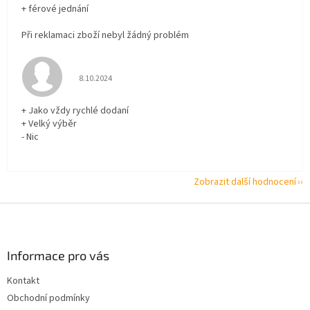
+ férové jednání
Při reklamaci zboží nebyl žádný problém
Hodnocení obchodu je 5 z 5 hvězdiček.
8.10.2024
+ Jako vždy rychlé dodaní
+ Velký výběr
- Nic
Zobrazit další hodnocení
Z
á
p
a
Informace pro vás
t
Kontakt
í
Obchodní podmínky