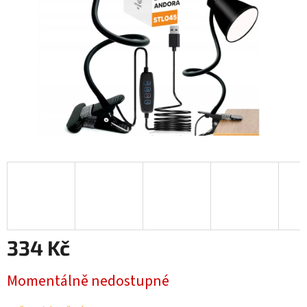
334 Kč
Měrná
Momentálně nedostupné
cena: