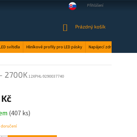
Přihlášení
VELKOOBCHOD
MANUÁLY
LED ODPAD
PODMÍNKY OCHRANY O
NÁKUPNÍ
Prázdný košík
KOŠÍK
LED svítidla
Hliníkové profily pro LED pásky
Napájecí zdroje
Elektri
 - 2700K
12XPHL-9290037740
 Kč
dem
(407 ks)
 doručení