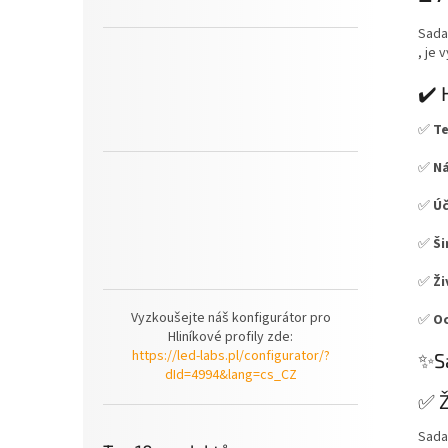
Sad
, je 
✔️ 
✅
Te
✅
Ná
✅
Úč
✅
Ši
✅
Ži
Vyzkoušejte náš konfigurátor pro
✅
Oc
Hliníkové profily zde:
https://led-labs.pl/configurator/?
✨Sa
dId=4994&lang=cs_CZ
✅ Ž
Sada 