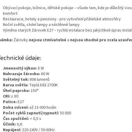
Obývací pokoje, ložnice, dětské pokoje – všude tam, kde je důležitý vizu
komfort
Restaurace, hotely a penziony - pro vytvoření přátelské atmosféry
Noční světla, stolní lampy a nástěnné lampy
Výměna starých žárovek E27 – rychlá instalace bez jakýchkoli úprav insta
námka:
Žárovky
nejsou stmívatelné
a
nejsou vhodné pro zcela uzavřen
echnické údaje:
Jmenovitý výkon:
8 W
Nahrazuje žárovku:
60 W
Světelný tok:
806 lumenů
Barva světla:
Teplá bílá 2700K
Úhel paprsku:
150°
CRI:
≥ 80
Patice:
E27
Doba svícení:
až 15 000 hodin
Počet cyklů zapnutí/vypnutí:
50 000
Čas spuštění:
< 0,5 s
Účiník:
0,6
Napájení:
220-240V / 50-60Hz