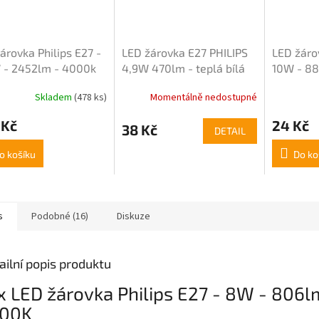
árovka Philips E27 -
LED žárovka E27 PHILIPS
LED žáro
 - 2452lm - 4000k
4,9W 470lm - teplá bílá
10W - 88
pro Premium
bílá
Skladem
(478 ks)
Momentálně nedostupné
rné
Průměrné
cení
hodnocení
 Kč
24 Kč
ktu
produktu
38 Kč
DETAIL
je
4,4
o košíku
Do ko
z
5
ček.
hvězdiček.
s
Podobné (16)
Diskuze
ailní popis produktu
x LED žárovka Philips E27 - 8W - 806l
00K