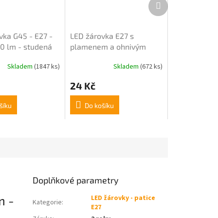
Další
produkt
vka G45 - E27 -
LED žárovka E27 s
0 lm - studená
plamenem a ohnivým
efektem pro girlandy
Skladem
(1847 ks)
Skladem
(672 ks)
24 Kč
šíku
Do košíku
Doplňkové parametry
m -
LED žárovky - patice
Kategorie
:
E27