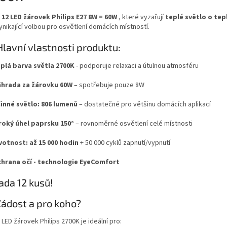
a
12 LED žárovek Philips E27 8W = 60W
, které vyzařují
teplé světlo o tep
vynikající volbou pro osvětlení domácích místností.
Hlavní vlastnosti produktu:
plá barva světla 2700K
- podporuje relaxaci a útulnou atmosféru
hrada za žárovku 60W
– spotřebuje pouze 8W
inné světlo: 806 lumenů
– dostatečné pro většinu domácích aplikací
roký úhel paprsku 150°
– rovnoměrné osvětlení celé místnosti
votnost: až 15 000 hodin
+ 50 000 cyklů zapnutí/vypnutí
hrana očí - technologie EyeComfort
da 12 kusů!
ádost a pro koho?
LED žárovek Philips 2700K je ideální pro: