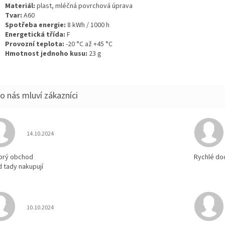
Materiál:
plast, mléčná povrchová úprava
Tvar:
A60
Spotřeba energie:
8 kWh / 1000 h
Energetická třída:
F
Provozní teplota:
-20 °C až +45 °C
Hmotnost jednoho kusu:
23 g
Hodnocení obchodu je 5 z 5 hvězdiček.
14.10.2024
brý obchod
Rychlé do
d tady nakupují
Hodnocení obchodu je 5 z 5 hvězdiček.
10.10.2024