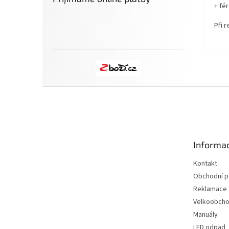
+ fé
Při 
Z
á
p
a
t
Informac
í
Kontakt
Obchodní 
Reklamace a
Velkoobch
Manuály
LED odpad