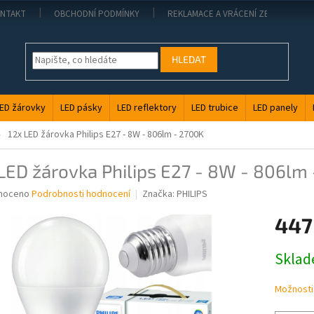
NTAKT
OBCHODNÍ PODMÍNKY
REKLAMACE A VRÁCENÍ ZBOŽÍ
HLEDAT
ED žárovky
LED pásky
LED reflektory
LED trubice
LED panely
12x LED žárovka Philips E27 - 8W - 806lm - 2700K
LED žárovka Philips E27 - 8W - 806lm
né
noceno
Podrobnosti hodnocení
Značka:
PHILIPS
ní
447
u
Měrná
Skla
cena:
ek.
Možnosti