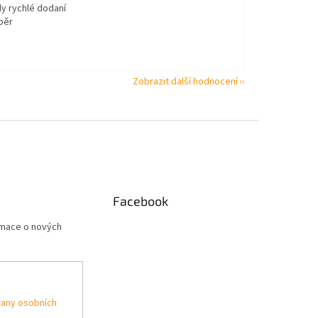
dy rychlé dodaní
běr
Zobrazit další hodnocení
Facebook
rmace o nových
any osobních