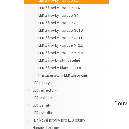
LED žárovky - patice E27
n
LED žárovky - patice E14
e
LED žárovky - patice G4
l
LED žárovky - patice G9
LED žárovky - patice GU10
LED žárovky - patice GU11
LED žárovky - patice MR11
LED žárovky - patice MR16
LED žárovky stmívatelné
LED žárovky filament COG
Příslušenství k LED žárovkám
LED pásky
LED reflektory
LED trubice
Souvi
LED panely
LED svítidla
Hliníkové profily pro LED pásky
Napájecí zdroje