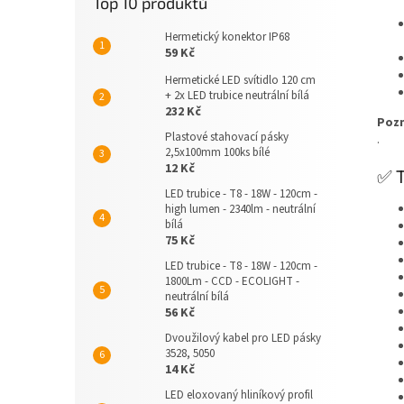
Top 10 produktů
Hermetický konektor IP68
59 Kč
Hermetické LED svítidlo 120 cm
+ 2x LED trubice neutrální bílá
232 Kč
Poz
Plastové stahovací pásky
.
2,5x100mm 100ks bílé
12 Kč
✅ T
LED trubice - T8 - 18W - 120cm -
high lumen - 2340lm - neutrální
bílá
75 Kč
LED trubice - T8 - 18W - 120cm -
1800Lm - CCD - ECOLIGHT -
neutrální bílá
56 Kč
Dvoužilový kabel pro LED pásky
3528, 5050
14 Kč
LED eloxovaný hliníkový profil