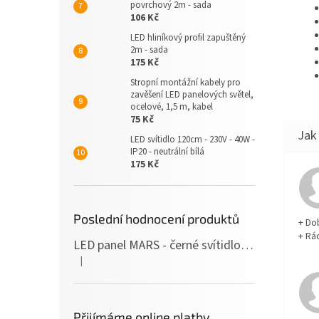
povrchový 2m - sada
106 Kč
LED hliníkový profil zapuštěný
2m - sada
175 Kč
Stropní montážní kabely pro
zavěšení LED panelových světel,
ocelové, 1,5 m, kabel
75 Kč
LED svítidlo 120cm - 230V - 40W -
IP20 - neutrální bílá
175 Kč
Poslední hodnocení produktů
+ Do
+ Rá
LED panel MARS - černé svítidlo SLIM - 120cm - 36W - 230V - 3600Lm - neutrální bílá
|
Hodnocení produktu je 5 z 5 hvězdiček.
Přijímáme online platby