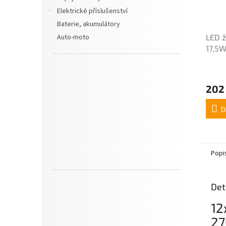
Elektrické příslušenství
Baterie, akumulátory
Auto-moto
LED ž
17,5W
Core
Průmě
hodno
202
produ
je
4,0
D
z
5
hvězdi
Popi
Det
12
27