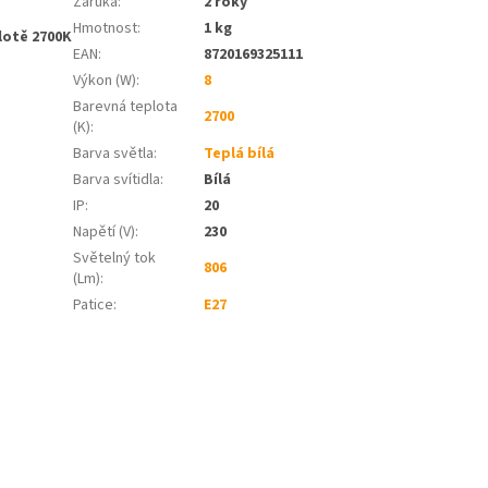
Záruka
:
2 roky
Hmotnost
:
1 kg
lotě 2700K
EAN
:
8720169325111
Výkon (W)
:
8
Barevná teplota
2700
(K)
:
Barva světla
:
Teplá bílá
Barva svítidla
:
Bílá
IP
:
20
Napětí (V)
:
230
Světelný tok
806
(Lm)
:
Patice
:
E27