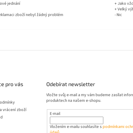
rové jednání
+ Jako vž
+ Velký vý
reklamaci zboží nebyl žádný problém
- Nic
e pro vás
Odebírat newsletter
Vložte svůj e-mail a my vám budeme zasílat info
produktech na našem e-shopu.
podmínky
 vrácení zboží
E-mail
od
Vložením e-mailu souhlasíte s
podmínkami ochr
údajů