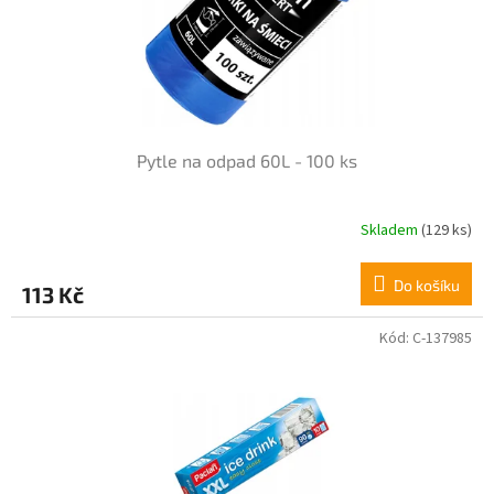
Pytle na odpad 60L - 100 ks
Skladem
(129 ks)
Průměrné
hodnocení
produktu
Do košíku
113 Kč
je
5,0
z
Kód:
C-137985
5
hvězdiček.