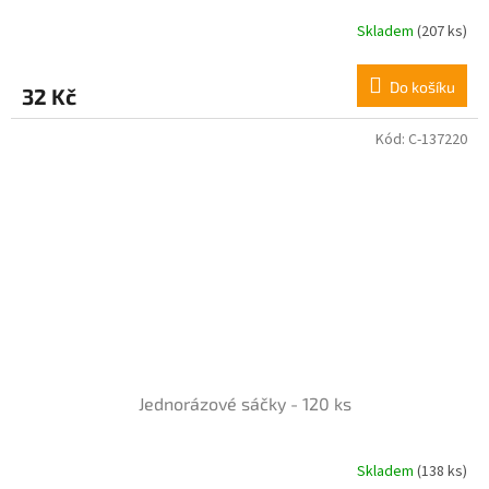
Skladem
(207 ks)
Průměrné
hodnocení
produktu
Do košíku
32 Kč
je
5,0
z
Kód:
C-137220
5
hvězdiček.
Jednorázové sáčky - 120 ks
Skladem
(138 ks)
Průměrné