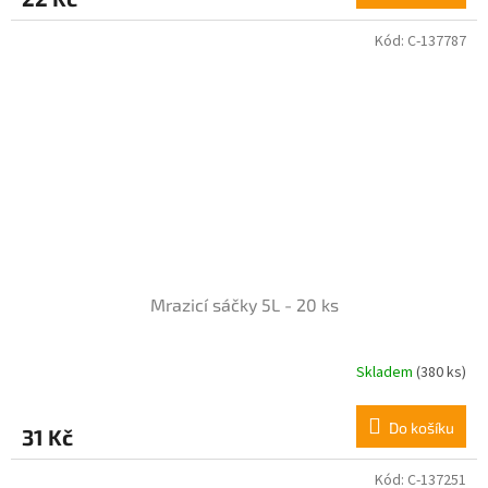
5,0
z
Kód:
C-137787
5
hvězdiček.
Mrazicí sáčky 5L - 20 ks
Skladem
(380 ks)
Do košíku
31 Kč
Kód:
C-137251