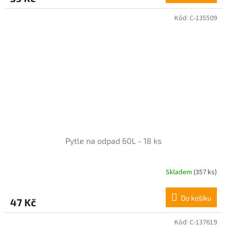
4,3
z
Kód:
C-135509
5
hvězdiček.
Pytle na odpad 60L - 18 ks
Skladem
(357 ks)
Průměrné
hodnocení
produktu
Do košíku
47 Kč
je
5,0
z
Kód:
C-137619