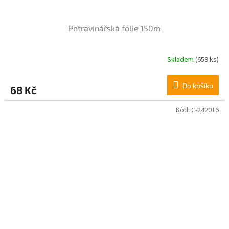
Potravinářská fólie 150m
Skladem
(659 ks)
Průměrné
hodnocení
produktu
Do košíku
68 Kč
je
5,0
z
Kód:
C-242016
5
hvězdiček.