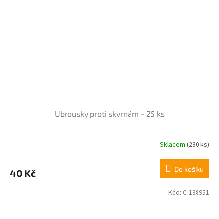
5
hvězdiček.
Ubrousky proti skvrnám - 25 ks
Skladem
(230 ks)
Do košíku
40 Kč
Kód:
C-138951