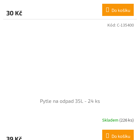
hodnocení
produktu
Do košíku
30 Kč
je
5,0
z
Kód:
C-135400
5
hvězdiček.
Pytle na odpad 35L - 24 ks
Skladem
(226 ks)
Průměrné
hodnocení
produktu
Do košíku
39 Kč
je