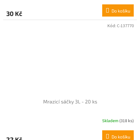
hodnocení
produktu
Do košíku
30 Kč
je
5,0
z
Kód:
C-137770
5
hvězdiček.
Mrazicí sáčky 3L - 20 ks
Skladem
(318 ks)
Průměrné
hodnocení
produktu
Do košíku
22 Kč
je