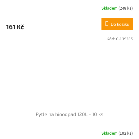
Skladem
(248 ks)
Průměrné
hodnocení
produktu
Do košíku
161 Kč
je
5,0
z
Kód:
C-139385
5
hvězdiček.
Pytle na bioodpad 120L - 10 ks
Skladem
(182 ks)
Průměrné