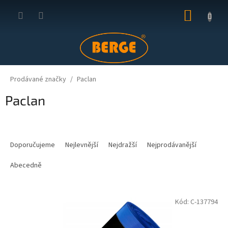
Přejít
NÁKUP
na
obsah
KOŠÍK
Prodávané značky
Paclan
Paclan
Ř
a
Doporučujeme
Nejlevnější
Nejdražší
Nejprodávanější
z
e
Abecedně
n
í
V
p
Kód:
C-137794
ý
r
p
o