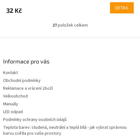
produktu
DETAIL
32 Kč
je
5,0
z
27
položek celkem
O
5
v
hvězdiček.
l
Z
á
á
d
p
a
a
Informace pro vás
c
t
í
Kontakt
í
p
Obchodní podmínky
r
v
Reklamace a vrácení zboží
k
Velkoobchod
y
Manuály
v
ý
LED odpad
p
Podmínky ochrany osobních údajů
i
Teplota barev: studená, neutrální a teplá bílá - jak vybrat správnou
s
barvu světla pro vaše prostory
u