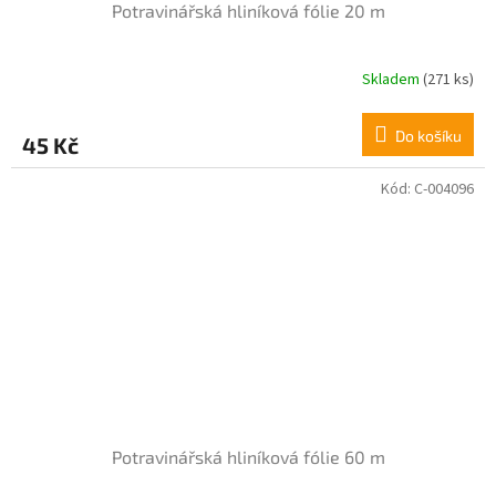
Potravinářská hliníková fólie 20 m
Skladem
(271 ks)
Průměrné
hodnocení
produktu
Do košíku
45 Kč
je
5,0
z
Kód:
C-004096
5
hvězdiček.
Potravinářská hliníková fólie 60 m