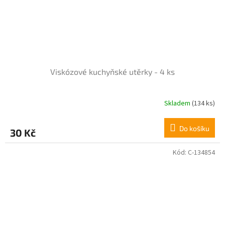
Viskózové kuchyňské utěrky - 4 ks
Skladem
(134 ks)
Průměrné
hodnocení
produktu
Do košíku
30 Kč
je
5,0
z
Kód:
C-134854
5
hvězdiček.