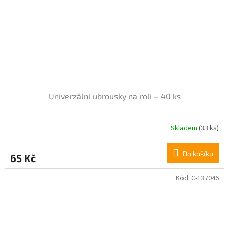
Univerzální ubrousky na roli – 40 ks
Skladem
(33 ks)
Průměrné
hodnocení
produktu
Do košíku
65 Kč
je
5,0
z
Kód:
C-137046
5
hvězdiček.