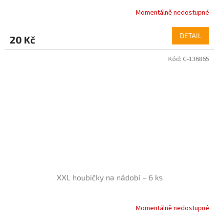
Momentálně nedostupné
DETAIL
20 Kč
Kód:
C-136865
XXL houbičky na nádobí – 6 ks
Momentálně nedostupné
Průměrné
hodnocení