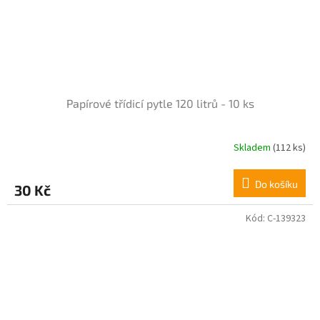
Papírové třídicí pytle 120 litrů - 10 ks
Skladem
(112 ks)
Průměrné
hodnocení
produktu
Do košíku
30 Kč
je
5,0
z
Kód:
C-139323
5
hvězdiček.