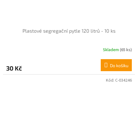
Plastové segregační pytle 120 litrů - 10 ks
Skladem
(65 ks)
Průměrné
hodnocení
produktu
Do košíku
30 Kč
je
5,0
z
Kód:
C-034246
5
hvězdiček.