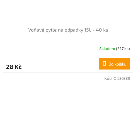
Voňavé pytle na odpadky 15L - 40 ks
Skladem
(227 ks)
Průměrné
hodnocení
produktu
Do košíku
28 Kč
je
5,0
z
Kód:
C-136889
5
hvězdiček.