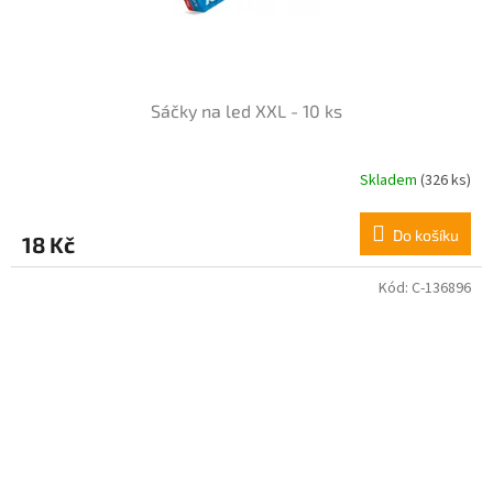
Sáčky na led XXL - 10 ks
Skladem
(326 ks)
Průměrné
hodnocení
produktu
Do košíku
18 Kč
je
5,0
z
Kód:
C-136896
5
hvězdiček.