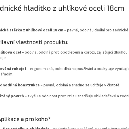
dnické hladítko z uhlíkové oceli 18cm
ická stěrka z uhlíkové oceli 18 cm
– pevná, odolná, ideální pro zednické
Hlavní vlastnosti produktu:
líková ocel
– odolná, odolná proti opotřebení a korozi, zajišťující dlouhou
oje.
evěná rukojeť
– ergonomická, pohodlná na používání a poskytuje vynikajíc
nářadím.
dnodílná konstrukce
– pevná, odolná a snadno se udržuje v čistotě.
štěný povrch
– zvyšuje odolnost proti rzi a usnadňuje obkladačské a zedn
plikace a pro koho?