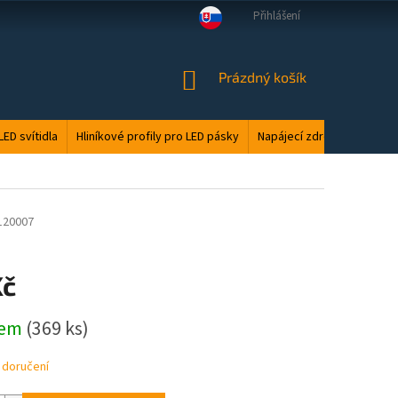
Přihlášení
VELKOOBCHOD
MANUÁLY
LED ODPAD
PODMÍNKY OCHRANY O
NÁKUPNÍ
Prázdný košík
KOŠÍK
LED svítidla
Hliníkové profily pro LED pásky
Napájecí zdroje
Elektri
120007
Kč
dem
(369 ks)
 doručení