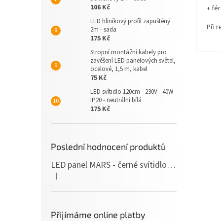
106 Kč
+ fé
LED hliníkový profil zapuštěný
Při 
2m - sada
175 Kč
Stropní montážní kabely pro
zavěšení LED panelových světel,
ocelové, 1,5 m, kabel
75 Kč
LED svítidlo 120cm - 230V - 40W -
IP20 - neutrální bílá
175 Kč
Poslední hodnocení produktů
LED panel MARS - černé svítidlo SLIM - 120cm - 36W - 230V - 3600Lm - neutrální bílá
|
Hodnocení produktu je 5 z 5 hvězdiček.
Přijímáme online platby