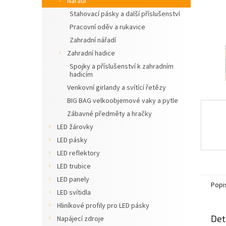
Nářadí
n
Stahovací pásky a další příslušenství
e
Pracovní oděv a rukavice
l
Zahradní nářadí
Zahradní hadice
Spojky a příslušenství k zahradním
hadicím
Venkovní girlandy a svítící řetězy
BIG BAG velkoobjemové vaky a pytle
Zábavné předměty a hračky
LED žárovky
LED pásky
LED reflektory
LED trubice
LED panely
Popi
LED svítidla
Hliníkové profily pro LED pásky
Det
Napájecí zdroje