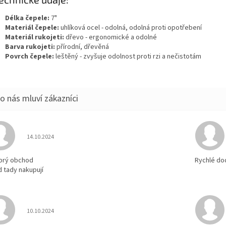
Délka čepele:
7"
Materiál čepele:
uhlíková ocel - odolná, odolná proti opotřebení
Materiál rukojeti:
dřevo - ergonomické a odolné
Barva rukojeti:
přírodní, dřevěná
Povrch čepele:
leštěný - zvyšuje odolnost proti rzi a nečistotám
Hodnocení obchodu je 5 z 5 hvězdiček.
14.10.2024
brý obchod
Rychlé do
d tady nakupují
Hodnocení obchodu je 5 z 5 hvězdiček.
10.10.2024