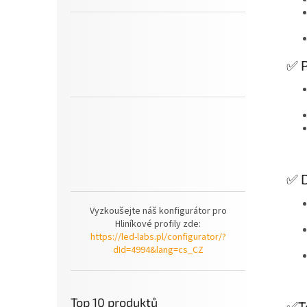
✅ P
✅ D
Vyzkoušejte náš konfigurátor pro
Hliníkové profily zde:
https://led-labs.pl/configurator/?
dId=4994&lang=cs_CZ
Top 10 produktů
✅Te