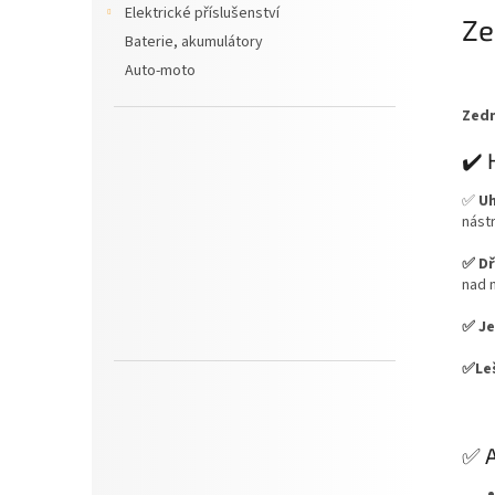
Elektrické příslušenství
Ze
Baterie, akumulátory
Auto-moto
Zedn
✔️ 
✅
Uh
nástr
✅ Dř
nad 
✅ Je
✅Le
✅ A