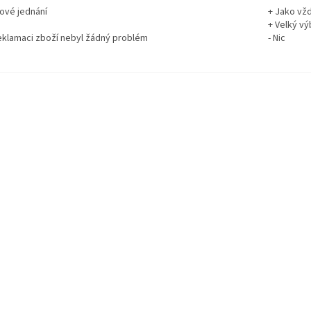
rové jednání
+ Jako vž
+ Velký vý
reklamaci zboží nebyl žádný problém
- Nic