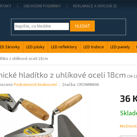
NTAKT
OBCHODNÍ PODMÍNKY
REKLAMACE A VRÁCENÍ ZBOŽÍ
HLEDAT
ED žárovky
LED pásky
LED reflektory
LED trubice
LED panely
ítko z uhlíkové oceli 18cm
ické hladítko z uhlíkové oceli 18cm
CM-1
né
noceno
Podrobnosti hodnocení
Značka:
CROWNMAN
ní
36 
u
Měrná
Skla
cena:
ek.
Možnosti