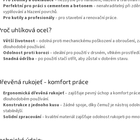
Pro zedníky a obkladače
– nezbytné pro nanášení, hlazení a tvarování 
Perfektní pro práci s cementem a betonem
– nenahraditelný při zděn
vyplňování a hlazení povrchů.
Pro kutily a profesionály
– pro stavební a renovační práce.
roč uhlíková ocel?
Větší životnost
– odolná proti mechanickému poškození a obroušení, zaj
dlouhodobé používání.
Odolnost proti korozi
– ideální pro použití v drsném, vlhkém prostředí
Snadná údržba
– po použití stačí otřít, aby zůstal v dobrém stavu.
řevěná rukojeť - komfort práce
Ergonomická dřevěná rukojeť
– zajišťuje pevný úchop a komfort práce 
dlouhodobém používání.
Konstrukce z jednoho kusu
– žádné spoje, díky čemuž je nástroj odolně
stabilnější.
Solidní zpracování
– kvalitní materiál zajišťuje odolnost rukojeti po mno
chnické údaje: