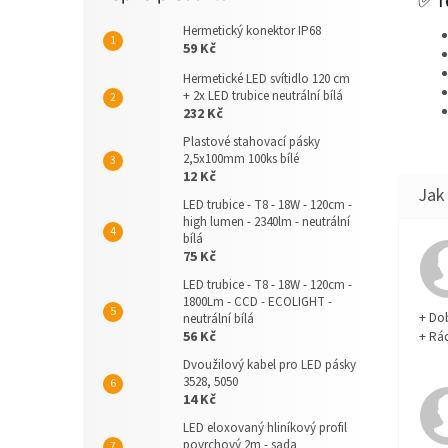
Hermetický konektor IP68
59 Kč
Hermetické LED svítidlo 120 cm
+ 2x LED trubice neutrální bílá
232 Kč
Plastové stahovací pásky
2,5x100mm 100ks bílé
12 Kč
LED trubice - T8 - 18W - 120cm -
high lumen - 2340lm - neutrální
bílá
75 Kč
LED trubice - T8 - 18W - 120cm -
1800Lm - CCD - ECOLIGHT -
+ Do
neutrální bílá
+ Rá
56 Kč
Dvoužilový kabel pro LED pásky
3528, 5050
14 Kč
LED eloxovaný hliníkový profil
povrchový 2m - sada