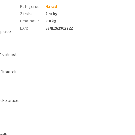
Kategorie
:
Nářadí
Záruka
:
2 roky
Hmotnost
:
0.4 kg
EAN
:
6941262902722
 práce!
 životnost
í kontrolu
ické práce.