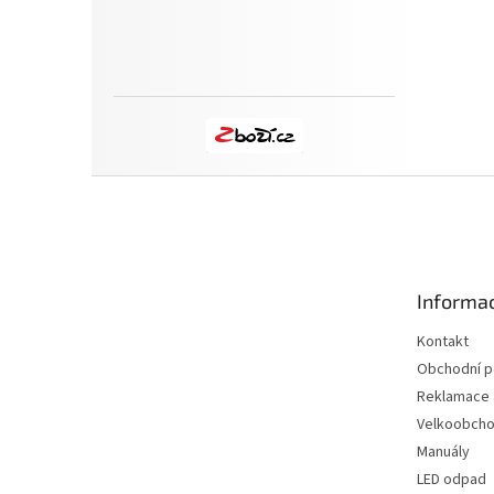
Z
á
p
a
t
Informac
í
Kontakt
Obchodní 
Reklamace a
Velkoobch
Manuály
LED odpad