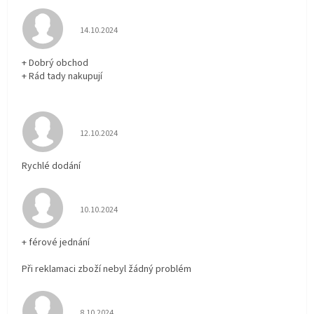
Hodnocení obchodu je 5 z 5 hvězdiček.
14.10.2024
+ Dobrý obchod
+ Rád tady nakupují
Hodnocení obchodu je 5 z 5 hvězdiček.
12.10.2024
Rychlé dodání
Hodnocení obchodu je 5 z 5 hvězdiček.
10.10.2024
+ férové jednání
Při reklamaci zboží nebyl žádný problém
Hodnocení obchodu je 5 z 5 hvězdiček.
8.10.2024