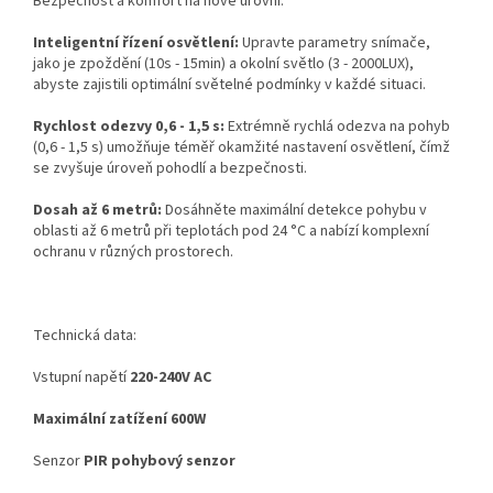
Bezpečnost a komfort na nové úrovni.
Inteligentní řízení osvětlení:
Upravte parametry snímače,
jako je zpoždění (10s - 15min) a okolní světlo (3 - 2000LUX),
abyste zajistili optimální světelné podmínky v každé situaci.
Rychlost odezvy 0,6 - 1,5 s:
Extrémně rychlá odezva na pohyb
(0,6 - 1,5 s) umožňuje téměř okamžité nastavení osvětlení, čímž
se zvyšuje úroveň pohodlí a bezpečnosti.
Dosah až 6 metrů:
Dosáhněte maximální detekce pohybu v
oblasti až 6 metrů při teplotách pod 24 °C a nabízí komplexní
ochranu v různých prostorech.
Technická data:
Vstupní napětí
220-240V AC
Maximální zatížení 600W
Senzor
PIR pohybový senzor