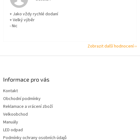
+ Jako vždy rychlé dodaní
+ Velký výběr
- Nic
Zobrazit další hodnocení
Z
á
p
a
Informace pro vás
t
Kontakt
í
Obchodní podmínky
Reklamace a vrácení zboží
Velkoobchod
Manuály
LED odpad
Podmínky ochrany osobních údajů