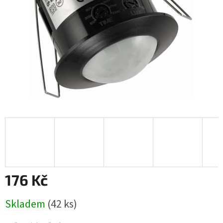
176 Kč
Měrná
Skladem
(42 ks)
cena: