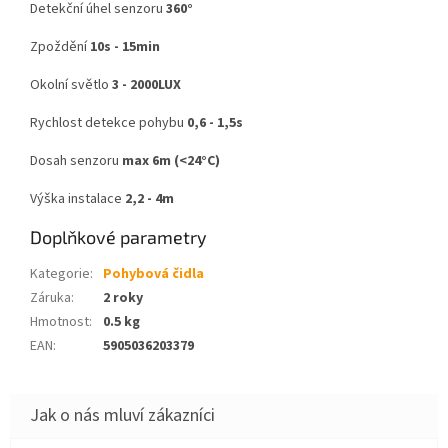
Detekční úhel senzoru
360°
Zpoždění
10s - 15min
Okolní světlo
3 - 2000LUX
Rychlost detekce pohybu
0,6 - 1,5s
Dosah senzoru
max 6m (<24°C)
Výška instalace
2,2 - 4m
Doplňkové parametry
Kategorie
:
Pohybová čidla
Záruka
:
2 roky
Hmotnost
:
0.5 kg
EAN
:
5905036203379