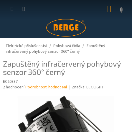
Přejít
NÁKUP
na
obsah
KOŠÍK
Elektrické příslušenství
Pohybová čidla
Zapuštěný
infračervený pohybový senzor 360° černý
Zapuštěný infračervený pohybový
senzor 360° černý
EC20337
Průměrné
2 hodnocení
Podrobnosti hodnocení
Značka:
ECOLIGHT
hodnocení
produktu
je
5,0
z
5
hvězdiček.