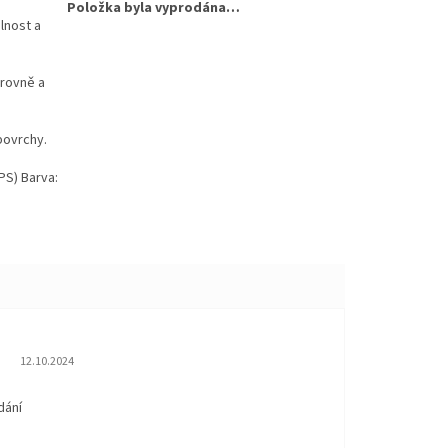
Položka byla vyprodána…
lnost a
úrovně a
povrchy.
PS) Barva:
Hodnocení obchodu je 5 z 5 hvězdiček.
12.10.2024
dání