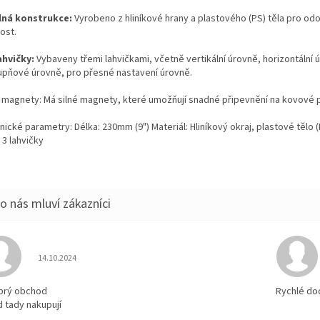
ná konstrukce:
Vyrobeno z hliníkové hrany a plastového (PS) těla pro odo
ost.
ahvičky:
Vybaveny třemi lahvičkami, včetně vertikální úrovně, horizontální 
upňové úrovně, pro přesné nastavení úrovně.
é magnety: Má silné magnety, které umožňují snadné připevnění na kovové 
ické parametry: Délka: 230mm (9") Materiál: Hliníkový okraj, plastové tělo (
 3 lahvičky
Hodnocení obchodu je 5 z 5 hvězdiček.
14.10.2024
brý obchod
Rychlé do
d tady nakupují