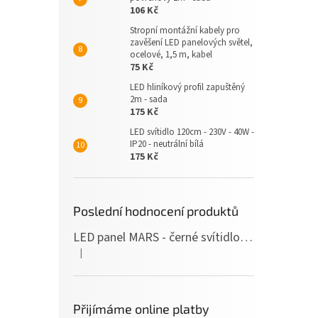
106 Kč
Stropní montážní kabely pro
zavěšení LED panelových světel,
ocelové, 1,5 m, kabel
75 Kč
LED hliníkový profil zapuštěný
2m - sada
175 Kč
LED svítidlo 120cm - 230V - 40W -
IP20 - neutrální bílá
175 Kč
Poslední hodnocení produktů
LED panel MARS - černé svítidlo SLIM - 120cm - 36W - 230V - 3600Lm - neutrální bílá
|
Hodnocení produktu je 5 z 5 hvězdiček.
Přijímáme online platby