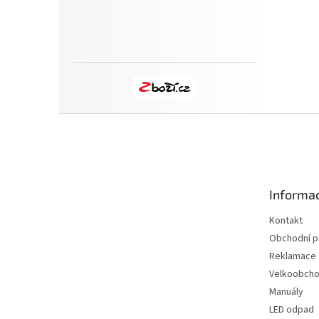
Z
á
p
a
t
Informac
í
Kontakt
Obchodní 
Reklamace a
Velkoobch
Manuály
LED odpad