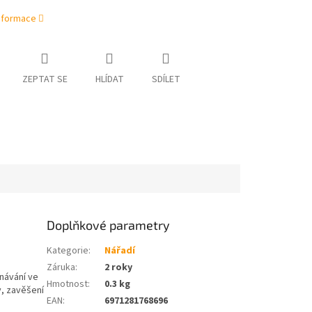
informace
ZEPTAT SE
HLÍDAT
SDÍLET
Doplňkové parametry
Kategorie
:
Nářadí
Záruka
:
2 roky
návání ve
Hmotnost
:
0.3 kg
y, zavěšení
EAN
:
6971281768696