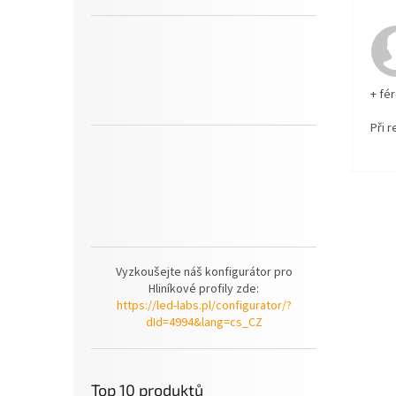
+ fé
Při 
Vyzkoušejte náš konfigurátor pro
Hliníkové profily zde:
https://led-labs.pl/configurator/?
dId=4994&lang=cs_CZ
Top 10 produktů