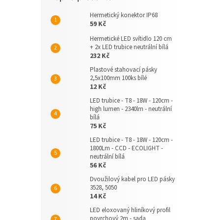
Hermetický konektor IP68
59 Kč
Hermetické LED svítidlo 120 cm
+ 2x LED trubice neutrální bílá
232 Kč
Plastové stahovací pásky
2,5x100mm 100ks bílé
12 Kč
LED trubice - T8 - 18W - 120cm -
high lumen - 2340lm - neutrální
bílá
75 Kč
LED trubice - T8 - 18W - 120cm -
1800Lm - CCD - ECOLIGHT -
neutrální bílá
56 Kč
Dvoužilový kabel pro LED pásky
3528, 5050
14 Kč
LED eloxovaný hliníkový profil
povrchový 2m - sada