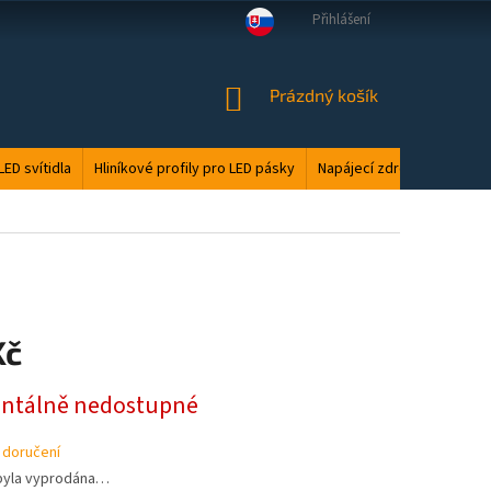
Přihlášení
VELKOOBCHOD
MANUÁLY
LED ODPAD
PODMÍNKY OCHRANY O
NÁKUPNÍ
Prázdný košík
KOŠÍK
LED svítidla
Hliníkové profily pro LED pásky
Napájecí zdroje
Elektri
Kč
tálně nedostupné
 doručení
byla vyprodána…