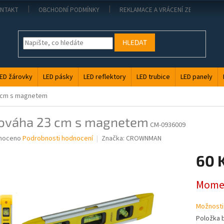
NTAKT
OBCHODNÍ PODMÍNKY
REKLAMACE A VRÁCENÍ ZBOŽÍ
HLEDAT
ED žárovky
LED pásky
LED reflektory
LED trubice
LED panely
 cm s magnetem
ováha 23 cm s magnetem
CM-0936009
né
noceno
Podrobnosti hodnocení
Značka:
CROWNMAN
ní
60 
u
Měrná
Momen
cena:
ek.
Možnosti
Položka 