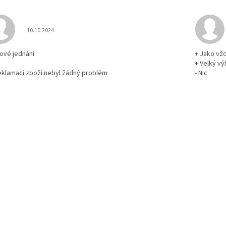
Hodnocení obchodu je 5 z 5 hvězdiček.
10.10.2024
rové jednání
+ Jako vž
+ Velký vý
reklamaci zboží nebyl žádný problém
- Nic