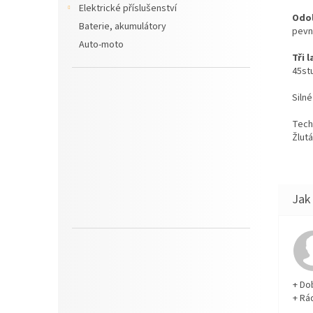
Elektrické příslušenství
Odol
Baterie, akumulátory
pevn
Auto-moto
Tři l
45st
Siln
Techn
Žlutá
+ Do
+ Rá