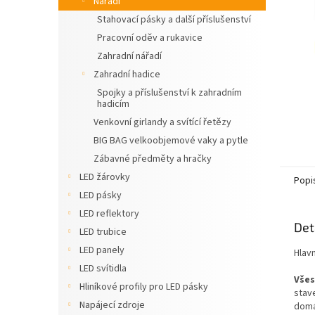
Nářadí
n
Stahovací pásky a další příslušenství
e
Pracovní oděv a rukavice
l
Zahradní nářadí
Zahradní hadice
Spojky a příslušenství k zahradním
hadicím
Venkovní girlandy a svítící řetězy
BIG BAG velkoobjemové vaky a pytle
Zábavné předměty a hračky
LED žárovky
Popi
LED pásky
LED reflektory
Det
LED trubice
LED panely
Hlavn
LED svítidla
Všes
Hliníkové profily pro LED pásky
stave
Napájecí zdroje
domá