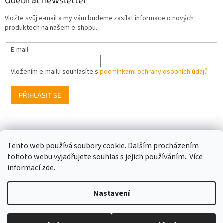
Odebírat newsletter
Vložte svůj e-mail a my vám budeme zasílat informace o nových
produktech na našem e-shopu.
E-mail
Vložením e-mailu souhlasíte s
podmínkami ochrany osobních údajů
PŘIHLÁSIT SE
Facebook
Tento web používá soubory cookie. Dalším procházením
tohoto webu vyjadřujete souhlas s jejich používáním.. Více
informací
zde
.
Vytvořil Shoptet
Nastavení
Copyright 2026
Berge LED
. Všechna práva vyhrazena.
Upravit