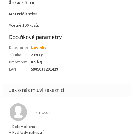
Šířka:
7,6 mm
Materiál:
nylon
Včetně 100 kusů.
Doplňkové parametry
Kategorie
:
Novinky
Záruka
:
2 roky
Hmotnost
:
0.5 kg
EAN
:
5905036201429
Hodnocení obchodu je 5 z 5 hvězdiček.
14.10.2024
+ Dobrý obchod
+ Rád tady nakupují