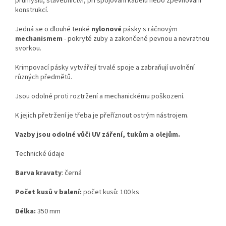
průmyslu, stavebnictví, při spojování kabelů nebo zpevňování
konstrukcí.
Jedná se o dlouhé tenké
nylonové
pásky s ráčnovým
mechanismem
- pokryté zuby a zakončené pevnou a nevratnou
svorkou.
Krimpovací pásky vytvářejí trvalé spoje a zabraňují uvolnění
různých předmětů.
Jsou odolné proti roztržení a mechanickému poškození.
K jejich přetržení je třeba je přeříznout ostrým nástrojem.
Vazby jsou odolné vůči UV záření, tukům a olejům.
Technické údaje
Barva kravaty
: černá
Počet kusů v balení:
počet kusů: 100 ks
Délka:
350 mm