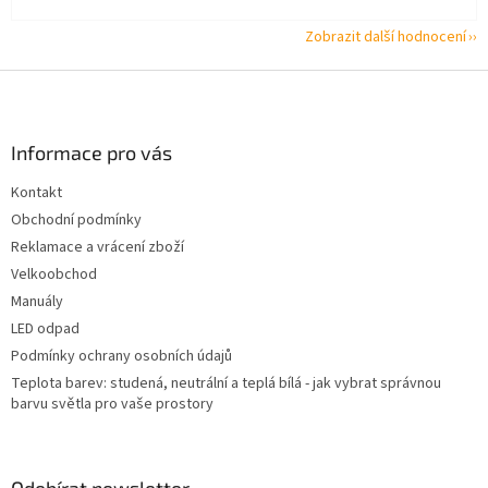
Zobrazit další hodnocení
Z
á
p
a
Informace pro vás
t
Kontakt
í
Obchodní podmínky
Reklamace a vrácení zboží
Velkoobchod
Manuály
LED odpad
Podmínky ochrany osobních údajů
Teplota barev: studená, neutrální a teplá bílá - jak vybrat správnou
barvu světla pro vaše prostory