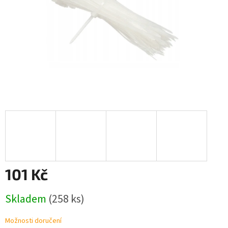
101 Kč
Měrná
Skladem
(258 ks)
cena:
Možnosti doručení