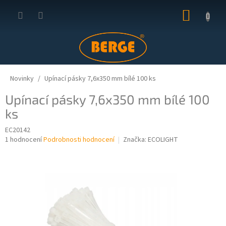
Přejít
NÁKUP
na
obsah
KOŠÍK
Novinky
Upínací pásky 7,6x350 mm bílé 100 ks
Upínací pásky 7,6x350 mm bílé 100
ks
EC20142
Průměrné
1 hodnocení
Podrobnosti hodnocení
Značka:
ECOLIGHT
hodnocení
produktu
je
5,0
z
5
hvězdiček.