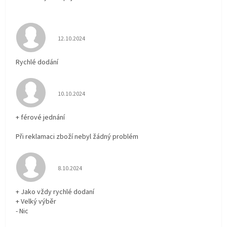
Hodnocení obchodu je 5 z 5 hvězdiček.
12.10.2024
Rychlé dodání
Hodnocení obchodu je 5 z 5 hvězdiček.
10.10.2024
+ férové jednání
Při reklamaci zboží nebyl žádný problém
Hodnocení obchodu je 5 z 5 hvězdiček.
8.10.2024
+ Jako vždy rychlé dodaní
+ Velký výběr
- Nic