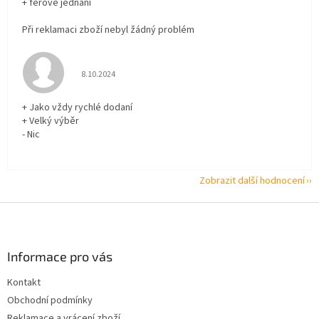
+ férové jednání
Při reklamaci zboží nebyl žádný problém
Hodnocení obchodu je 5 z 5 hvězdiček.
8.10.2024
+ Jako vždy rychlé dodaní
+ Velký výběr
- Nic
Zobrazit další hodnocení
Z
á
p
a
Informace pro vás
t
Kontakt
í
Obchodní podmínky
Reklamace a vrácení zboží