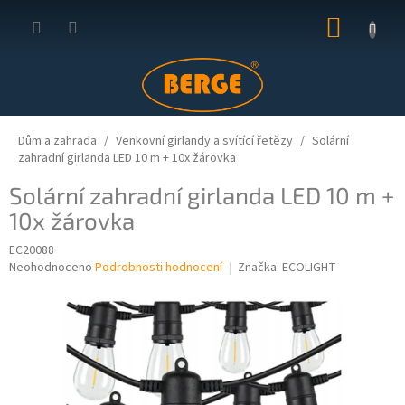
Přejít
NÁKUP
na
obsah
KOŠÍK
Dům a zahrada
Venkovní girlandy a svítící řetězy
Solární
zahradní girlanda LED 10 m + 10x žárovka
Solární zahradní girlanda LED 10 m +
10x žárovka
EC20088
Průměrné
Neohodnoceno
Podrobnosti hodnocení
Značka:
ECOLIGHT
hodnocení
produktu
je
0,0
z
5
hvězdiček.