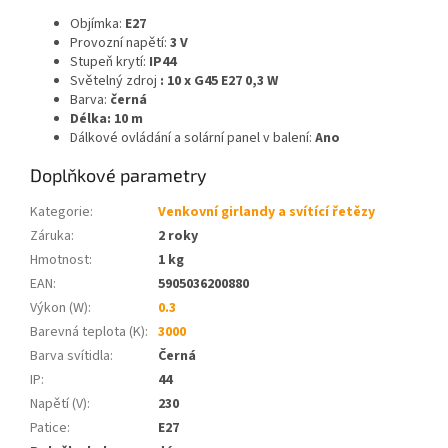
Objímka:
E27
Provozní napětí:
3 V
Stupeň krytí:
IP44
Světelný zdroj
: 10 x G45 E27 0,3 W
Barva:
černá
Délka: 10 m
Dálkové ovládání a solární panel v balení:
Ano
Doplňkové parametry
Kategorie
:
Venkovní girlandy a svítící řetězy
Záruka
:
2 roky
Hmotnost
:
1 kg
EAN
:
5905036200880
Výkon (W)
:
0.3
Barevná teplota (K)
:
3000
Barva svítidla
:
Černá
IP
:
44
Napětí (V)
:
230
Patice
:
E27