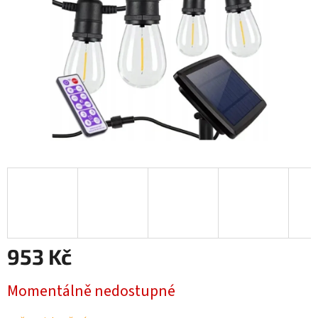
953 Kč
Měrná
Momentálně nedostupné
cena: