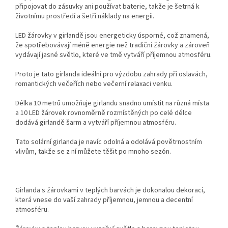
připojovat do zásuvky ani používat baterie, takže je šetrná k
životnímu prostředí a šetří náklady na energii.
LED žárovky v girlandě jsou energeticky úsporné, což znamená,
že spotřebovávají méně energie než tradiční žárovky a zároveň
vydávají jasné světlo, které ve tmě vytváří příjemnou atmosféru.
Proto je tato girlanda ideální pro výzdobu zahrady při oslavách,
romantických večeřích nebo večerní relaxaci venku.
Délka 10 metrů umožňuje girlandu snadno umístit na různá místa
a 10 LED žárovek rovnoměrně rozmístěných po celé délce
dodává girlandě šarm a vytváří příjemnou atmosféru.
Tato solární girlanda je navíc odolná a odolává povětrnostním
vlivům, takže se z ní můžete těšit po mnoho sezón.
Girlanda s žárovkami v teplých barvách je dokonalou dekorací,
která vnese do vaší zahrady příjemnou, jemnou a decentní
atmosféru.