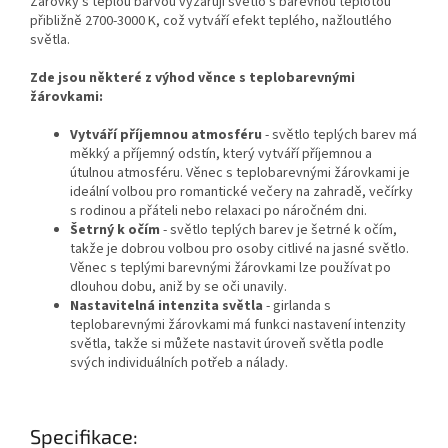
Žárovky s teplou barvou vyzařují světlo s barevnou teplotou
přibližně 2700-3000 K, což vytváří efekt teplého, nažloutlého
světla.
Zde jsou některé z výhod věnce s teplobarevnými
žárovkami:
Vytváří příjemnou atmosféru
- světlo teplých barev má
měkký a příjemný odstín, který vytváří příjemnou a
útulnou atmosféru. Věnec s teplobarevnými žárovkami je
ideální volbou pro romantické večery na zahradě, večírky
s rodinou a přáteli nebo relaxaci po náročném dni.
Šetrný k očím
- světlo teplých barev je šetrné k očím,
takže je dobrou volbou pro osoby citlivé na jasné světlo.
Věnec s teplými barevnými žárovkami lze používat po
dlouhou dobu, aniž by se oči unavily.
Nastavitelná intenzita světla
- girlanda s
teplobarevnými žárovkami má funkci nastavení intenzity
světla, takže si můžete nastavit úroveň světla podle
svých individuálních potřeb a nálady.
Specifikace: