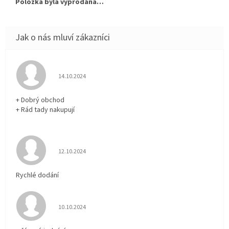
Položka byla vyprodána…
Hodnocení obchodu je 5 z 5 hvězdiček.
14.10.2024
+ Dobrý obchod
+ Rád tady nakupují
Hodnocení obchodu je 5 z 5 hvězdiček.
12.10.2024
Rychlé dodání
Hodnocení obchodu je 5 z 5 hvězdiček.
10.10.2024