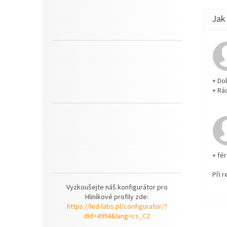
+ Do
+ Rá
+ fé
Při 
Vyzkoušejte náš konfigurátor pro
Hliníkové profily zde:
https://led-labs.pl/configurator/?
dId=4994&lang=cs_CZ