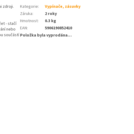
 zdroji.
Kategorie
:
Vypínače, zásuvky
Záruka
:
2 roky
Hmotnost
:
0.3 kg
et - stačí
EAN
:
5906190852410
rání nebo
ou součástí
Položka byla vyprodána…