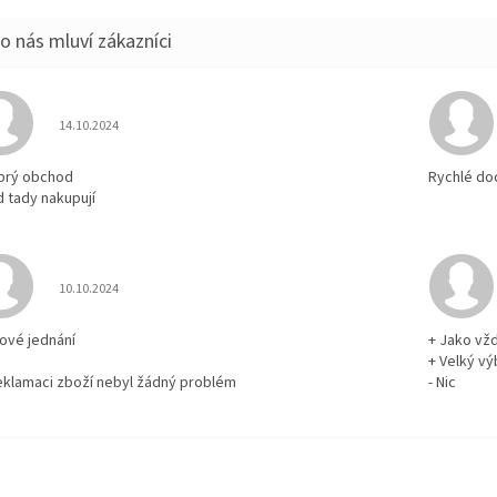
Hodnocení obchodu je 5 z 5 hvězdiček.
14.10.2024
brý obchod
Rychlé do
d tady nakupují
Hodnocení obchodu je 5 z 5 hvězdiček.
10.10.2024
rové jednání
+ Jako vž
+ Velký vý
reklamaci zboží nebyl žádný problém
- Nic