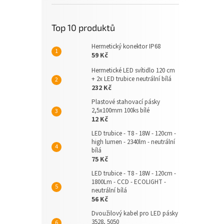
Top 10 produktů
Hermetický konektor IP68
59 Kč
Hermetické LED svítidlo 120 cm
+ 2x LED trubice neutrální bílá
232 Kč
Plastové stahovací pásky
2,5x100mm 100ks bílé
12 Kč
LED trubice - T8 - 18W - 120cm -
high lumen - 2340lm - neutrální
bílá
75 Kč
LED trubice - T8 - 18W - 120cm -
1800Lm - CCD - ECOLIGHT -
neutrální bílá
56 Kč
Dvoužilový kabel pro LED pásky
3528, 5050