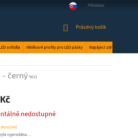
Přihlášení
VELKOOBCHOD
MANUÁLY
LED ODPAD
PODMÍNKY OCHRANY O
NÁKUPNÍ
Prázdný košík
KOŠÍK
LED svítidla
Hliníkové profily pro LED pásky
Napájecí zdroje
Elektri
 - černý
9621
 Kč
tálně nedostupné
 doručení
byla vyprodána…