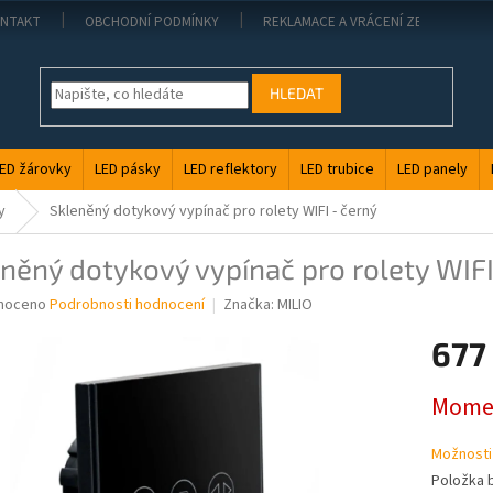
NTAKT
OBCHODNÍ PODMÍNKY
REKLAMACE A VRÁCENÍ ZBOŽÍ
HLEDAT
ED žárovky
LED pásky
LED reflektory
LED trubice
LED panely
y
Skleněný dotykový vypínač pro rolety WIFI - černý
něný dotykový vypínač pro rolety WIFI
né
noceno
Podrobnosti hodnocení
Značka:
MILIO
ní
677
u
Měrná
Momen
cena:
ek.
Možnosti
Položka 