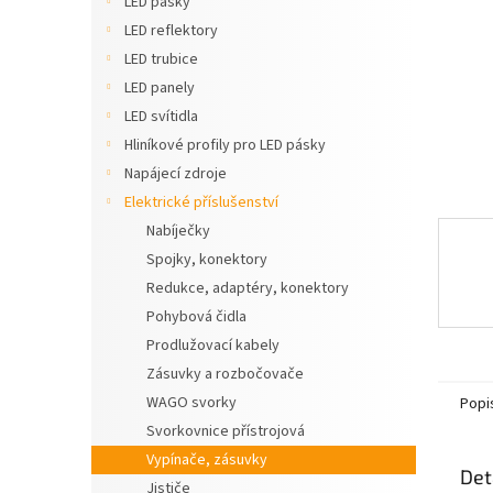
LED pásky
n
LED reflektory
e
LED trubice
l
LED panely
LED svítidla
Hliníkové profily pro LED pásky
Napájecí zdroje
Elektrické příslušenství
Nabíječky
Spojky, konektory
Redukce, adaptéry, konektory
Pohybová čidla
Prodlužovací kabely
Zásuvky a rozbočovače
WAGO svorky
Popi
Svorkovnice přístrojová
Vypínače, zásuvky
Det
Jističe