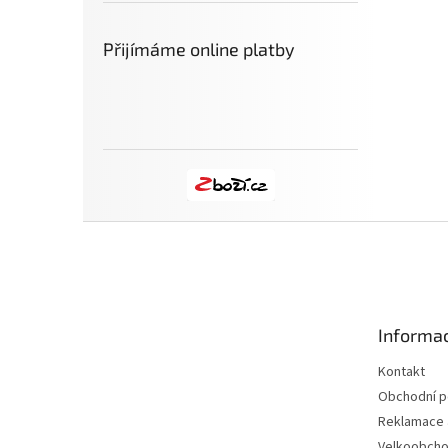
Přijímáme online platby
Z
á
p
a
t
Informac
í
Kontakt
Obchodní 
Reklamace a
Velkoobch