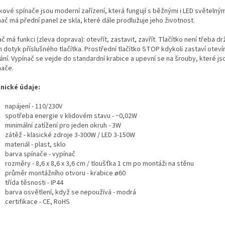
ové spínače jsou moderní zařízení, která fungují s běžnými i LED světelnými
ač má přední panel ze skla, které dále prodlužuje jeho životnost.
č má funkci (zleva doprava): otevřít, zastavit, zavřít. Tlačítko není třeba drž
 dotyk příslušného tlačítka. Prostřední tlačítko STOP kdykoli zastaví oteví
ání. Vypínač se vejde do standardní krabice a upevní se na šrouby, které js
nače.
nické údaje:
napájení - 110/230V
spotřeba energie v klidovém stavu - ~0,02W
minimální zatížení pro jeden okruh - 3W
zátěž - klasické zdroje 3-300W / LED 3-150W
materiál - plast, sklo
barva spínače - vypínač
rozměry - 8,6 x 8,6 x 3,6 cm / tloušťka 1 cm po montáži na stěnu
průměr montážního otvoru - krabice ø60
třída těsnosti - IP44
barva osvětlení, když se nepoužívá - modrá
certifikace - CE, RoHS