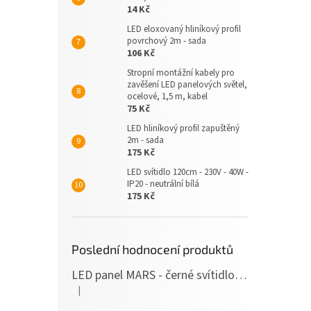
14 Kč
LED eloxovaný hliníkový profil
povrchový 2m - sada
106 Kč
Stropní montážní kabely pro
zavěšení LED panelových světel,
ocelové, 1,5 m, kabel
75 Kč
LED hliníkový profil zapuštěný
2m - sada
175 Kč
LED svítidlo 120cm - 230V - 40W -
IP20 - neutrální bílá
175 Kč
Poslední hodnocení produktů
LED panel MARS - černé svítidlo SLIM - 120cm - 36W - 230V - 3600Lm - neutrální bílá
|
Hodnocení produktu je 5 z 5 hvězdiček.