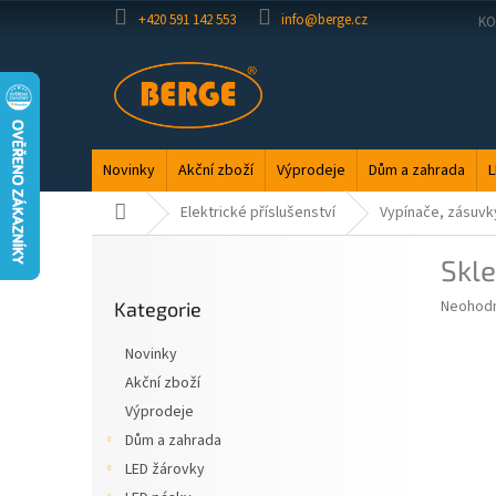
Přejít
+420 591 142 553
info@berge.cz
KO
na
obsah
Novinky
Akční zboží
Výprodeje
Dům a zahrada
L
Domů
Elektrické příslušenství
Vypínače, zásuvk
P
Skle
o
Přeskočit
s
Průměr
Neohod
Kategorie
kategorie
t
hodnoce
r
produkt
Novinky
a
je
Akční zboží
0,0
n
z
Výprodeje
n
5
í
Dům a zahrada
hvězdič
p
LED žárovky
a