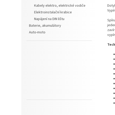
Dotyk
Kabely elektro, elektrické vodiče
Vypín
Elektroinstalační krabice
Napájení na DIN lištu
Spína
jeden
Baterie, akumulátory
zavír
Auto-moto
vypí
Tech