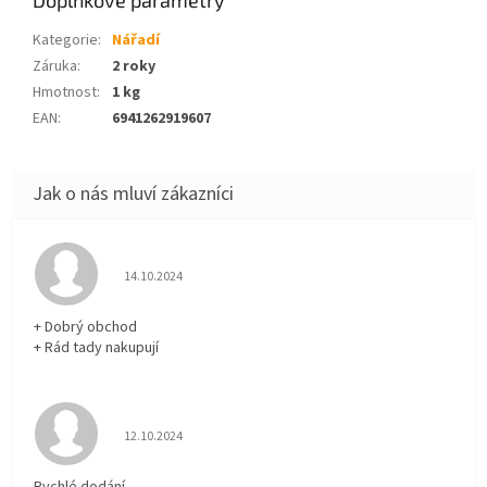
Kategorie
:
Nářadí
Záruka
:
2 roky
Hmotnost
:
1 kg
EAN
:
6941262919607
Hodnocení obchodu je 5 z 5 hvězdiček.
14.10.2024
+ Dobrý obchod
+ Rád tady nakupují
Hodnocení obchodu je 5 z 5 hvězdiček.
12.10.2024
Rychlé dodání