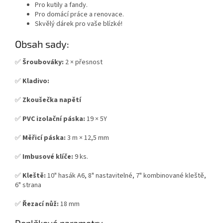
Pro kutily a fandy.
Pro domácí práce a renovace.
Skvělý dárek pro vaše blízké!
Obsah sady:
✅
Šroubováky:
2 × přesnost
✅
Kladivo:
✅
Zkoušečka napětí
✅
PVC izolační páska:
19 × 5Y
✅
Měřicí páska:
3 m × 12,5 mm
✅
Imbusové klíče:
9 ks.
✅
Kleště:
10" hasák A6, 8" nastavitelné, 7" kombinované kleště,
6" strana
✅
Řezací nůž:
18 mm
Doplňkové parametry