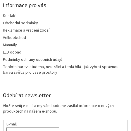
a
Informace pro vás
t
Kontakt
í
Obchodní podmínky
Reklamace a vrácení zboží
Velkoobchod
Manuály
LED odpad
Podmínky ochrany osobních údajů
Teplota barev: studená, neutrální a teplá bílá - jak vybrat správnou
barvu světla pro vaše prostory
Odebírat newsletter
Vložte svůj e-mail a my vám budeme zasílat informace o nových
produktech na našem e-shopu.
E-mail