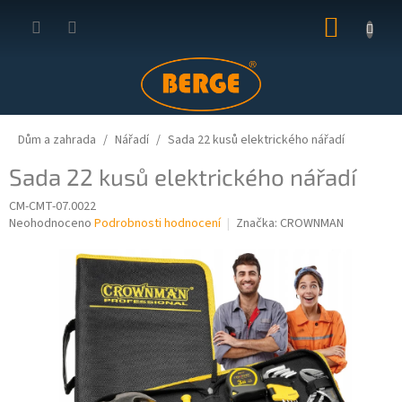
Přejít
NÁKUP
na
obsah
KOŠÍK
Dům a zahrada
Nářadí
Sada 22 kusů elektrického nářadí
Sada 22 kusů elektrického nářadí
CM-CMT-07.0022
Průměrné
Neohodnoceno
Podrobnosti hodnocení
Značka:
CROWNMAN
hodnocení
produktu
je
0,0
z
5
hvězdiček.