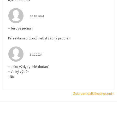
Hodnocení obchodu je 5 z 5 hvězdiček.
10.10.2024
+ férové jednání
Při reklamaci zboží nebyl žádný problém
Hodnocení obchodu je 5 z 5 hvězdiček.
8.10.2024
+ Jako vždy rychlé dodaní
+ Velký výběr
- Nic
Zobrazit další hodnocení
Z
á
p