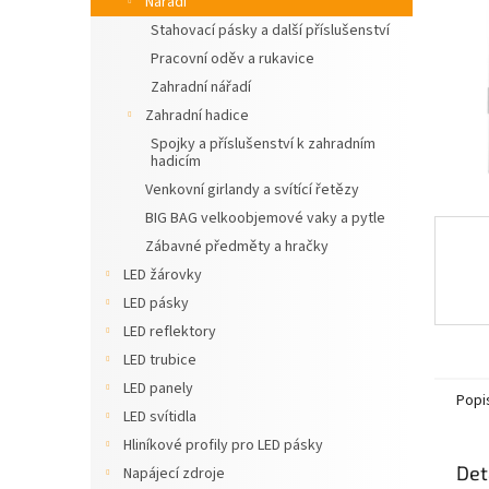
Nářadí
n
Stahovací pásky a další příslušenství
e
Pracovní oděv a rukavice
l
Zahradní nářadí
Zahradní hadice
Spojky a příslušenství k zahradním
hadicím
Venkovní girlandy a svítící řetězy
BIG BAG velkoobjemové vaky a pytle
Zábavné předměty a hračky
LED žárovky
LED pásky
LED reflektory
LED trubice
LED panely
Popi
LED svítidla
Hliníkové profily pro LED pásky
Det
Napájecí zdroje