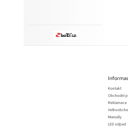
Z
á
p
a
t
Informac
í
Kontakt
Obchodní 
Reklamace a
Velkoobch
Manuály
LED odpad