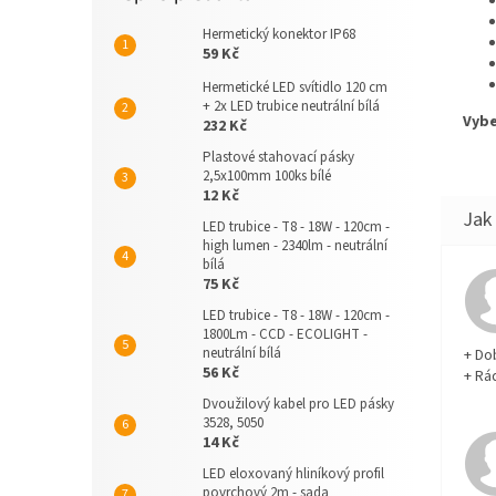
Hermetický konektor IP68
59 Kč
Hermetické LED svítidlo 120 cm
+ 2x LED trubice neutrální bílá
Vybe
232 Kč
Plastové stahovací pásky
2,5x100mm 100ks bílé
12 Kč
LED trubice - T8 - 18W - 120cm -
high lumen - 2340lm - neutrální
bílá
75 Kč
LED trubice - T8 - 18W - 120cm -
1800Lm - CCD - ECOLIGHT -
neutrální bílá
+ Do
56 Kč
+ Rá
Dvoužilový kabel pro LED pásky
3528, 5050
14 Kč
LED eloxovaný hliníkový profil
povrchový 2m - sada