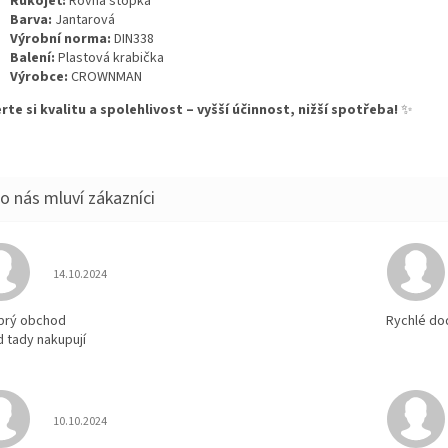
Rukojeť:
Rovná stopka
Barva:
Jantarová
Výrobní norma:
DIN338
Balení:
Plastová krabička
Výrobce:
CROWNMAN
rte si kvalitu a spolehlivost – vyšší účinnost, nižší spotřeba!
✨
Hodnocení obchodu je 5 z 5 hvězdiček.
14.10.2024
brý obchod
Rychlé do
d tady nakupují
Hodnocení obchodu je 5 z 5 hvězdiček.
10.10.2024