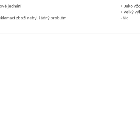
rové jednání
+ Jako vž
+ Velký vý
reklamaci zboží nebyl žádný problém
- Nic