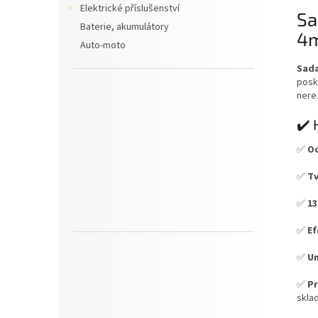
Elektrické příslušenství
Sa
Baterie, akumulátory
4
Auto-moto
Sada
posky
nerez
✔️ 
✅
Oc
✅
Tv
✅
13
✅
Ef
✅
Un
✅
Pr
skla