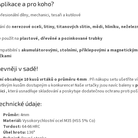
plikace a pro koho?
ofesionální dílny, mechanici, tesaři a kutilové
tání do
nerezové oceli, litiny, titanových slitin, mědi, hliníku, nežele
e použít na
plastové, dřevěné a pozinkované trubky
mpatibilní s
akumulátorovými, stolními, příklepovými a magnetickým
čkami
evněji v sadě!
ní obsahuje 10 kusů vrtáků o průměru 4 mm
. Při nákupu setu ušetříte v
otlivým kusům dostupným u konkurence! Naše vrtačky jsou navíc baleny v
p
ici
, která usnadňuje skladování a poskytuje dodatečnou ochranu proti poš
chnické údaje:
Průměr:
4mm
Materiál:
Vysokorychlostní ocel M35 (HSS 5% Co)
Tvrdost:
64-66 HRC
Úhel hrotu:
136°