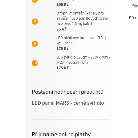
106 Kč
+ fé
Stropní montážní kabely pro
Při 
zavěšení LED panelových světel,
ocelové, 1,5 m, kabel
75 Kč
LED hliníkový profil zapuštěný
2m - sada
175 Kč
LED svítidlo 120cm - 230V - 40W -
IP20 - neutrální bílá
175 Kč
Poslední hodnocení produktů
LED panel MARS - černé svítidlo SLIM - 120cm - 36W - 230V - 3600Lm - neutrální bílá
|
Hodnocení produktu je 5 z 5 hvězdiček.
Přijímáme online platby