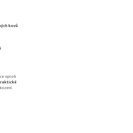
zných kovů
i
íce oproti
raktické
kození.