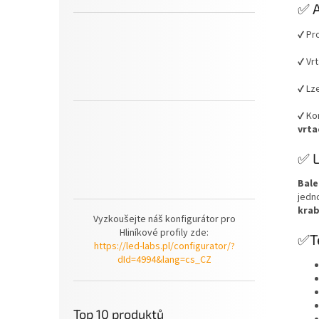
✅ A
✔️ Pr
✔️ Vr
✔️ Lz
✔️ Ko
vrta
✅ L
Bale
jedn
krab
Vyzkoušejte náš konfigurátor pro
Hliníkové profily zde:
✅Te
https://led-labs.pl/configurator/?
dId=4994&lang=cs_CZ
Top 10 produktů