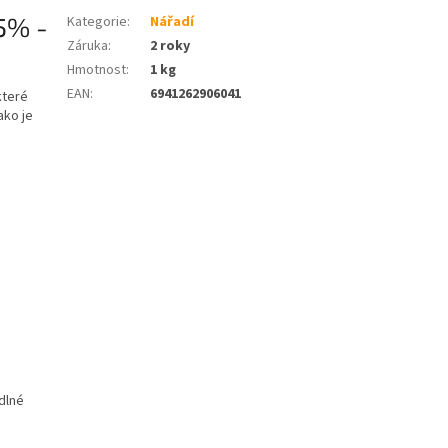
5% -
Kategorie
:
Nářadí
Záruka
:
2 roky
Hmotnost
:
1 kg
EAN
:
6941262906041
které
ako je
odlné