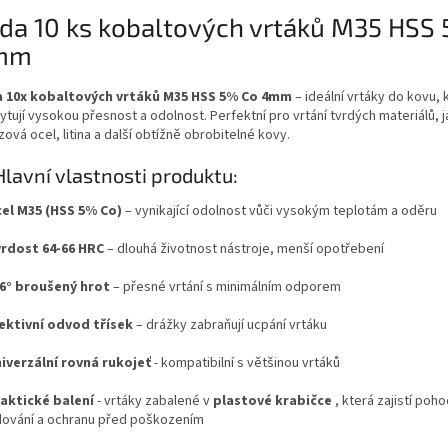
da 10 ks kobaltových vrtáků M35 HSS 
mm
 10x kobaltových vrtáků M35 HSS 5% Co 4mm
– ideální vrtáky do kovu, 
tují vysokou přesnost a odolnost. Perfektní pro vrtání tvrdých materiálů, j
ová ocel, litina a další obtížně obrobitelné kovy.
Hlavní vlastnosti produktu:
el M35 (HSS 5% Co)
– vynikající odolnost vůči vysokým teplotám a oděru
rdost 64-66 HRC
– dlouhá životnost nástroje, menší opotřebení
6° broušený hrot
– přesné vrtání s minimálním odporem
ektivní odvod třísek
– drážky zabraňují ucpání vrtáku
iverzální rovná rukojeť
- kompatibilní s většinou vrtáků
aktické balení
- vrtáky zabalené v
plastové krabičce
, která zajistí poh
dování a ochranu před poškozením