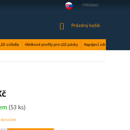
Přihlášení
VELKOOBCHOD
MANUÁLY
LED ODPAD
PODMÍNKY OCHRANY O
NÁKUPNÍ
Prázdný košík
KOŠÍK
LED svítidla
Hliníkové profily pro LED pásky
Napájecí zdroje
Elektri
Kč
dem
(53 ks)
 doručení