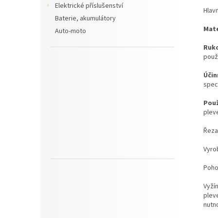
Elektrické příslušenství
Hlavn
Baterie, akumulátory
Mate
Auto-moto
Ruko
použí
Účin
spec
Použ
pleve
Řeza
Vyrob
Poho
Vyží
pleve
nutno