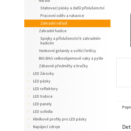
Nářadí
n
Stahovací pásky a další příslušenství
e
Pracovní oděv a rukavice
l
Zahradní nářadí
Zahradní hadice
Spojky a příslušenství k zahradním
hadicím
Venkovní girlandy a svítící řetězy
BIG BAG velkoobjemové vaky a pytle
Zábavné předměty a hračky
LED žárovky
LED pásky
LED reflektory
LED trubice
LED panely
Popi
LED svítidla
Hliníkové profily pro LED pásky
Det
Napájecí zdroje