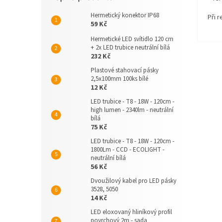
Hermetický konektor IP68
Při 
59 Kč
Hermetické LED svítidlo 120 cm
+ 2x LED trubice neutrální bílá
232 Kč
Plastové stahovací pásky
2,5x100mm 100ks bílé
12 Kč
LED trubice - T8 - 18W - 120cm -
high lumen - 2340lm - neutrální
bílá
75 Kč
LED trubice - T8 - 18W - 120cm -
1800Lm - CCD - ECOLIGHT -
neutrální bílá
56 Kč
Dvoužilový kabel pro LED pásky
3528, 5050
14 Kč
LED eloxovaný hliníkový profil
povrchový 2m - sada