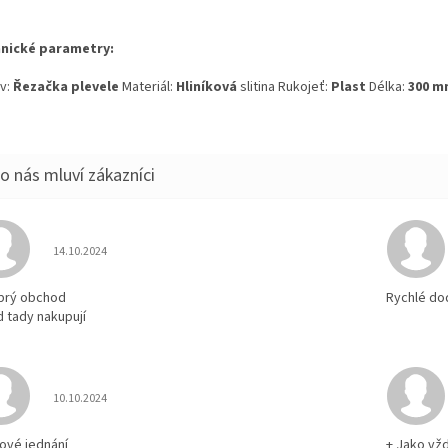
nické parametry:
v:
Řezačka plevele
Materiál:
Hliníková
slitina Rukojeť:
Plast
Délka:
300 m
Hodnocení obchodu je 5 z 5 hvězdiček.
14.10.2024
brý obchod
Rychlé do
d tady nakupují
Hodnocení obchodu je 5 z 5 hvězdiček.
10.10.2024
rové jednání
+ Jako vž