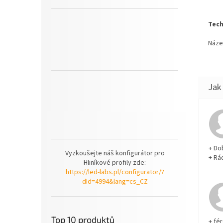
Tech
Náze
+ Do
Vyzkoušejte náš konfigurátor pro
+ Rá
Hliníkové profily zde:
https://led-labs.pl/configurator/?
dId=4994&lang=cs_CZ
Top 10 produktů
+ fé