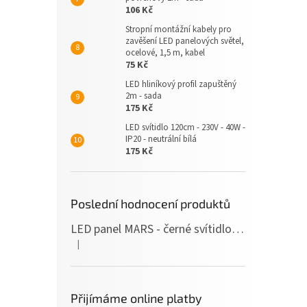
106 Kč
Stropní montážní kabely pro
zavěšení LED panelových světel,
ocelové, 1,5 m, kabel
75 Kč
LED hliníkový profil zapuštěný
2m - sada
175 Kč
LED svítidlo 120cm - 230V - 40W -
IP20 - neutrální bílá
175 Kč
Poslední hodnocení produktů
LED panel MARS - černé svítidlo SLIM - 120cm - 36W - 230V - 3600Lm - neutrální bílá
|
Hodnocení produktu je 5 z 5 hvězdiček.
Přijímáme online platby