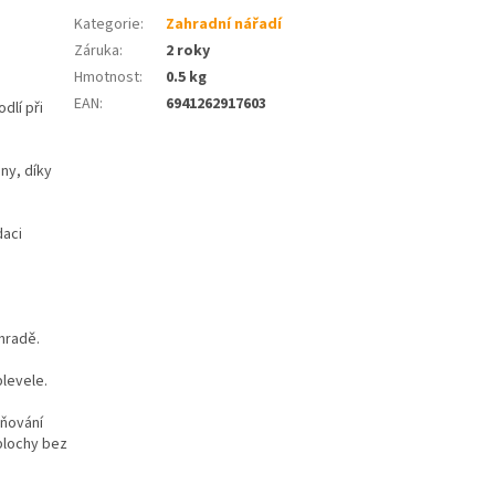
Kategorie
:
Zahradní nářadí
Záruka
:
2 roky
Hmotnost
:
0.5 kg
EAN
:
6941262917603
dlí při
ny, díky
daci
ahradě.
plevele.
aňování
 plochy bez