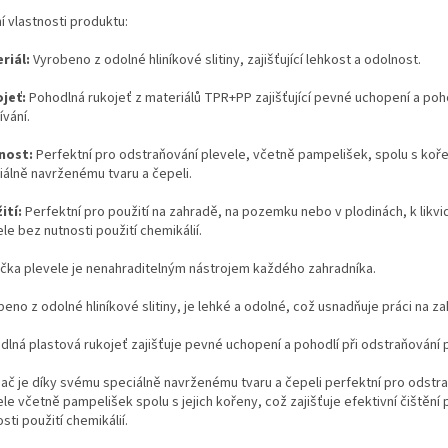
í vlastnosti produktu:
riál:
Vyrobeno z odolné hliníkové slitiny, zajišťující lehkost a odolnost.
jeť:
Pohodlná rukojeť z materiálů TPR+PP zajišťující pevné uchopení a poho
vání.
nost:
Perfektní pro odstraňování plevele, včetně pampelišek, spolu s koře
iálně navrženému tvaru a čepeli.
ití:
Perfektní pro použití na zahradě, na pozemku nebo v plodinách, k likvi
le bez nutnosti použití chemikálií.
čka plevele je nenahraditelným nástrojem každého zahradníka.
eno z odolné hliníkové slitiny, je lehké a odolné, což usnadňuje práci na z
dlná plastová rukojeť zajišťuje pevné uchopení a pohodlí při odstraňování 
nač je díky svému speciálně navrženému tvaru a čepeli perfektní pro odstr
le včetně pampelišek spolu s jejich kořeny, což zajišťuje efektivní čištění
sti použití chemikálií.