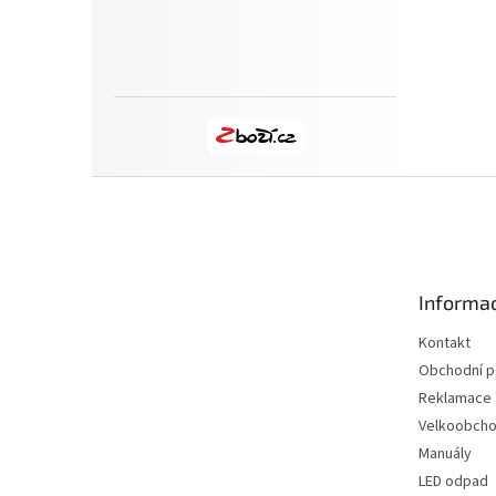
Z
á
p
a
t
Informac
í
Kontakt
Obchodní 
Reklamace a
Velkoobch
Manuály
LED odpad