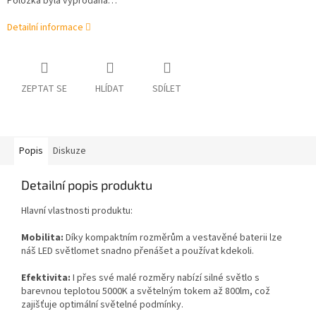
Položka byla vyprodána…
Detailní informace
ZEPTAT SE
HLÍDAT
SDÍLET
Popis
Diskuze
Detailní popis produktu
Hlavní vlastnosti produktu:
Mobilita:
Díky kompaktním rozměrům a vestavěné baterii lze
náš LED světlomet snadno přenášet a používat kdekoli.
Efektivita:
I přes své malé rozměry nabízí silné světlo s
barevnou teplotou 5000K a světelným tokem až 800lm, což
zajišťuje optimální světelné podmínky.