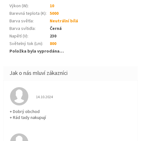
Výkon (W)
:
10
Barevná teplota (K)
:
5000
Barva světla
:
Neutrální bílá
Barva svítidla
:
Černá
Napětí (V)
:
230
Světelný tok (Lm)
:
800
Položka byla vyprodána…
Hodnocení obchodu je 5 z 5 hvězdiček.
14.10.2024
+ Dobrý obchod
+ Rád tady nakupují