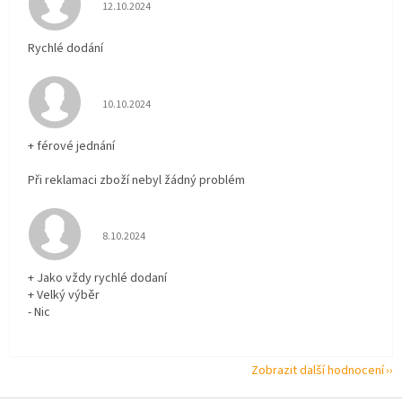
Hodnocení obchodu je 5 z 5 hvězdiček.
12.10.2024
Rychlé dodání
Hodnocení obchodu je 5 z 5 hvězdiček.
10.10.2024
+ férové jednání
Při reklamaci zboží nebyl žádný problém
Hodnocení obchodu je 5 z 5 hvězdiček.
8.10.2024
+ Jako vždy rychlé dodaní
+ Velký výběr
- Nic
Zobrazit další hodnocení