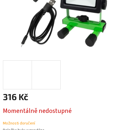
316 Kč
Měrná
Momentálně nedostupné
cena:
Možnosti doručení