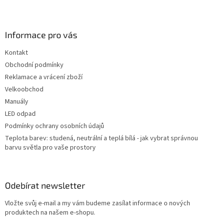
Z
á
p
a
Informace pro vás
t
Kontakt
í
Obchodní podmínky
Reklamace a vrácení zboží
Velkoobchod
Manuály
LED odpad
Podmínky ochrany osobních údajů
Teplota barev: studená, neutrální a teplá bílá - jak vybrat správnou
barvu světla pro vaše prostory
Odebírat newsletter
Vložte svůj e-mail a my vám budeme zasílat informace o nových
produktech na našem e-shopu.