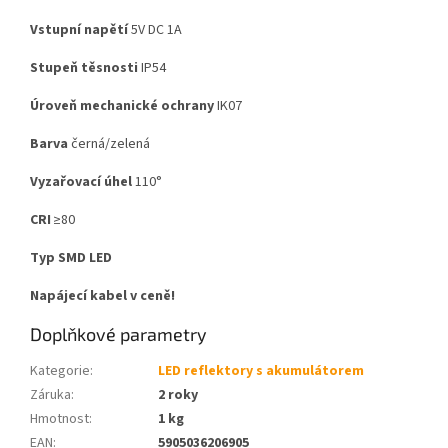
Vstupní napětí
5V DC 1A
Stupeň těsnosti
IP54
Úroveň mechanické ochrany
IK07
Barva
černá/zelená
Vyzařovací úhel
110°
CRI
≥80
Typ SMD LED
Napájecí kabel v ceně!
Doplňkové parametry
Kategorie
:
LED reflektory s akumulátorem
Záruka
:
2 roky
Hmotnost
:
1 kg
EAN
:
5905036206905