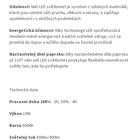
Odolnost:
Náš LED světlomet je vyroben z odolných materiálů,
které jsou odolné vůči prachu, vlhkosti a nárazu, a zajišťuje
spolehlivost i v obtížných podmínkách.
Energetická účinnost:
Díky technologii LED spotřebovává
mnohem méně energie než tradiční světelné zdroje, což se
promítá do úspor a nižšího dopadu na životní prostředí.
Nastavitelný úhel paprsku:
Díky nastavitelnému úhlu paprsku
až 110° vám náš LED světlomet poskytuje flexibilitu nasměrovat
světlo tam, kde ho potřebujete.
Technická data:
Pracovní doba 100%
- 2H, 50% - 4H
Výkon
10W
Barva
5000K
Světelný tok
800lm/400lm