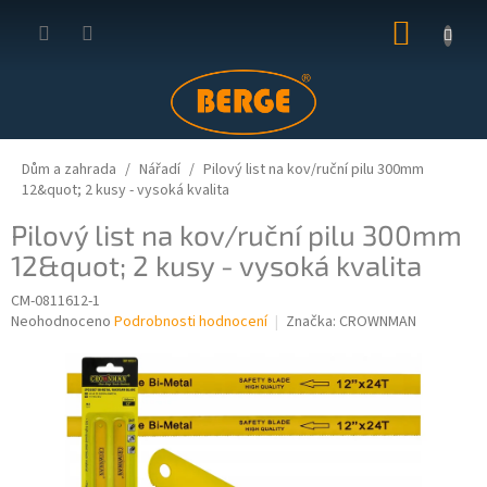
Přejít
NÁKUP
na
obsah
KOŠÍK
Dům a zahrada
Nářadí
Pilový list na kov/ruční pilu 300mm
12&quot; 2 kusy - vysoká kvalita
Pilový list na kov/ruční pilu 300mm
12&quot; 2 kusy - vysoká kvalita
CM-0811612-1
Průměrné
Neohodnoceno
Podrobnosti hodnocení
Značka:
CROWNMAN
hodnocení
produktu
je
0,0
z
5
hvězdiček.