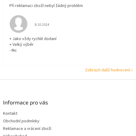
Při reklamaci zboží nebyl žádný problém
Hodnocení obchodu je 5 z 5 hvězdiček.
8.10.2024
+ Jako vždy rychlé dodaní
+ Velký výběr
- Nic
Zobrazit další hodnocení
Z
á
p
a
Informace pro vás
t
Kontakt
í
Obchodní podmínky
Reklamace a vrácení zboží