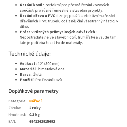
Řezání kovů
: Perfektní pro přesné řezání kovových
součástí pro různé řemeslné a stavební projekty.
Řezání dřeva a PVC
: Lze jej použít k efektivnímu řezání
dřevěných i PVC trubek, což z něj činí všestranný nástroj v
dílně.
Práce v různých průmyslových odvětvích
:
Nepostradatelné ve stavebnictví, truhlářství a všude tam,
kde je potřeba řezat tvrdé materiály.
Technické údaje:
Velikost
: 12" (300 mm)
Materiál
: bimetalová ocel
Barva
: Žlutá
Použití:
Pro řezání kovů
Doplňkové parametry
Kategorie
:
Nářadí
Záruka
:
2 roky
Hmotnost
:
0.3 kg
EAN
:
6941262915692