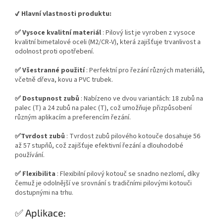
✔️ Hlavní vlastnosti produktu:
✅ Vysoce kvalitní materiál
: Pilový list je vyroben z vysoce
kvalitní bimetalové oceli (M2/CR-V), která zajišťuje trvanlivost a
odolnost proti opotřebení.
✅ Všestranné použití
: Perfektní pro řezání různých materiálů,
včetně dřeva, kovu a PVC trubek.
✅ Dostupnost zubů
: Nabízeno ve dvou variantách: 18 zubů na
palec (T) a 24 zubů na palec (T), což umožňuje přizpůsobení
různým aplikacím a preferencím řezání.
✅Tvrdost zubů
: Tvrdost zubů pilového kotouče dosahuje 56
až 57 stupňů, což zajišťuje efektivní řezání a dlouhodobé
používání.
✅ Flexibilita
: Flexibilní pilový kotouč se snadno nezlomí, díky
čemuž je odolnější ve srovnání s tradičními pilovými kotouči
dostupnými na trhu.
✅ Aplikace: