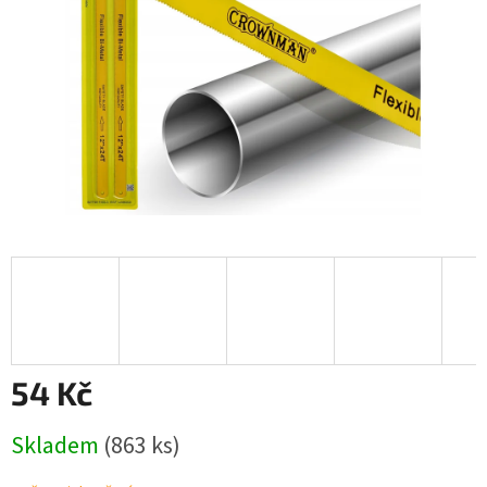
54 Kč
Měrná
Skladem
(863 ks)
cena: