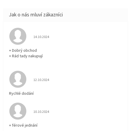
Hodnocení obchodu je 5 z 5 hvězdiček.
14.10.2024
+ Dobrý obchod
+ Rád tady nakupují
Hodnocení obchodu je 5 z 5 hvězdiček.
12.10.2024
Rychlé dodání
Hodnocení obchodu je 5 z 5 hvězdiček.
10.10.2024
+ férové jednání