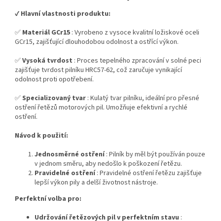
✔️
Hlavní vlastnosti produktu:
✅
Materiál GCr15
: Vyrobeno z vysoce kvalitní ložiskové oceli
GCr15, zajišťující dlouhodobou odolnost a ostřící výkon.
✅
Vysoká tvrdost
: Proces tepelného zpracování v solné peci
zajišťuje tvrdost pilníku HRC57-62, což zaručuje vynikající
odolnost proti opotřebení.
✅
Specializovaný tvar
: Kulatý tvar pilníku, ideální pro přesné
ostření řetězů motorových pil. Umožňuje efektivní a rychlé
ostření.
Návod k použití:
Jednosměrné ostření
: Pilník by měl být používán pouze
v jednom směru, aby nedošlo k poškození řetězu.
Pravidelné ostření
: Pravidelné ostření řetězu zajišťuje
lepší výkon pily a delší životnost nástroje.
Perfektní volba pro:
Udržování řetězových pil v perfektním stavu
: