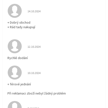
Hodnocení obchodu je 5 z 5 hvězdiček.
14.10.2024
+ Dobrý obchod
+ Rád tady nakupují
Hodnocení obchodu je 5 z 5 hvězdiček.
12.10.2024
Rychlé dodání
Hodnocení obchodu je 5 z 5 hvězdiček.
10.10.2024
+ férové jednání
Při reklamaci zboží nebyl žádný problém
Hodnocení obchodu je 5 z 5 hvězdiček.