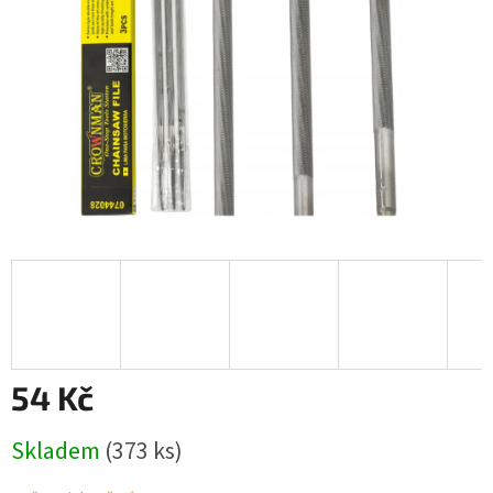
54 Kč
Měrná
Skladem
(373 ks)
cena: