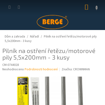
Přejít
NÁKUP
na
obsah
KOŠÍK
Dům a zahrada
Nářadí
Pilník na ostření řetězu/motorové pily
5,5x200mm - 3 kusy
Pilník na ostření řetězu/motorové
pily 5,5x200mm - 3 kusy
CM-0744028
Průměrné
Neohodnoceno
Podrobnosti hodnocení
Značka:
CROWNMAN
hodnocení
produktu
je
0,0
z
5
hvězdiček.