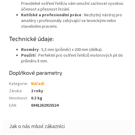
Pravidelné ostření řetězu vám umožní zachovat vysokou
účinnost a přesnost řezání.
Kutilské a profesionální práce
: Nezbytný nástroj pro
amatéry i profesionály zabývající se lesnickými nebo
stavebními pracemi.
Technické údaje:
Rozměry
: 5,5 mm (průměr) x 200 mm (délka).
Použití
: Perfektní pro ostření řetězů motorových pil do
průměru 8 mm.
Doplňkové parametry
Kategorie
:
Nářadí
Záruka
:
2 roky
Hmotnost
:
0.3 kg
EAN
:
6941262915524