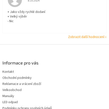
8.10.2024
+ Jako vždy rychlé dodaní
+ Velký výběr
- Nic
Zobrazit další hodnocení
Z
á
p
a
Informace pro vás
t
Kontakt
í
Obchodní podmínky
Reklamace a vrácení zboží
Velkoobchod
Manuály
LED odpad
Podmínky ochrany osobních údajů