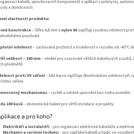
organizaci kabelů, upevňovacích komponentů a aplikací v průmyslu, autom
yslu a domácnosti.
lavní vlastnosti produktu:
vná konstrukce
– šířka 4,8 mm a
nylon 66
zajišťují vysokou odolnost prot
ouhodobému používání.
plotní odolnost
– zachovává pružnost a trvanlivost v rozsahu od -40°C d
lší velikost – 300 mm
– ideální pro svazování větších kabelových svazků, 
ích předmětů.
olnost proti UV záření
– bílá barva zajišťuje dlouhodobou odolnost při v
ečnímu záření.
amosvorný mechanismus
– rychlé a odolné upevnění bez rizika uvolnění.
da 100 kusů
– ekonomické balení pro větší instalace a projekty.
plikace a pro koho?
Elektrikáři a instalatéři
– pro organizaci elektrické kabeláže a elektroi
Mechanici a servisní technici
– pro zajištění kabelů a hadic ve vozidlech