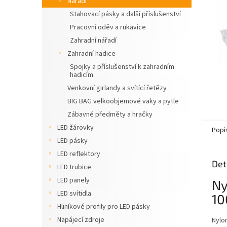
Nářadí
n
Stahovací pásky a další příslušenství
e
Pracovní oděv a rukavice
l
Zahradní nářadí
Zahradní hadice
Spojky a příslušenství k zahradním
hadicím
Venkovní girlandy a svítící řetězy
BIG BAG velkoobjemové vaky a pytle
Zábavné předměty a hračky
LED žárovky
Popi
LED pásky
LED reflektory
Det
LED trubice
LED panely
Ny
LED svítidla
10
Hliníkové profily pro LED pásky
Napájecí zdroje
Nylo