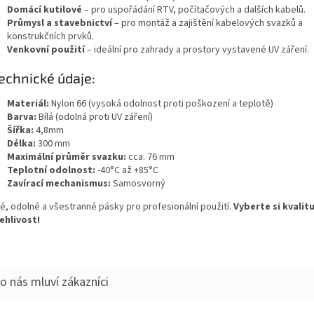
Domácí kutilové
– pro uspořádání RTV, počítačových a dalších kabelů.
Průmysl a stavebnictví
– pro montáž a zajištění kabelových svazků a
konstrukčních prvků.
Venkovní použití
– ideální pro zahrady a prostory vystavené UV záření.
chnické údaje:
Materiál:
Nylon 66 (vysoká odolnost proti poškození a teplotě)
Barva:
Bílá (odolná proti UV záření)
Šířka:
4,8mm
Délka:
300 mm
Maximální průměr svazku:
cca. 76 mm
Teplotní odolnost:
-40°C až +85°C
Zavírací mechanismus:
Samosvorný
é, odolné a všestranné pásky pro profesionální použití.
Vyberte si kvalitu
ehlivost!