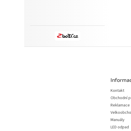
Z
á
p
a
t
Informac
í
Kontakt
Obchodní 
Reklamace a
Velkoobch
Manuály
LED odpad