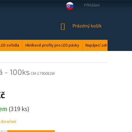
Přihlášení
VELKOOBCHOD
MANUÁLY
LED ODPAD
PODMÍNKY OCHRANY O
NÁKUPNÍ
Prázdný košík
KOŠÍK
LED svítidla
Hliníkové profily pro LED pásky
Napájecí zdroje
Elektri
 - 100ks
CM-1790082W
Kč
dem
(319 ks)
 doručení