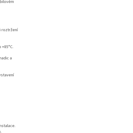
obilovém
i roztržení
o +85°C.
hadic a
ystavení
nstalace.
.