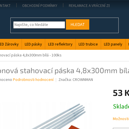
NTAKT
OBCHODNÍ PODMÍNKY
REKLAMACE A VRÁCENÍ ZBOŽÍ
HLEDAT
ED žárovky
LED pásky
LED reflektory
LED trubice
LED panely
hovací páska 4,8x300mm bílá - 100ks
onová stahovací páska 4,8x300mm bílá
né
noceno
Podrobnosti hodnocení
Značka:
CROWNMAN
ní
53 
u
Měrná
Skla
cena:
ek.
Možnosti