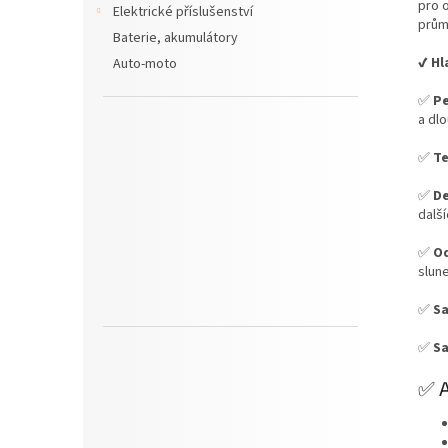
pro 
Elektrické příslušenství
prům
Baterie, akumulátory
✔️ H
Auto-moto
✅
Pe
a dl
✅
Te
✅
De
dalš
✅
Od
slun
✅
S
✅
Sa
✅ A