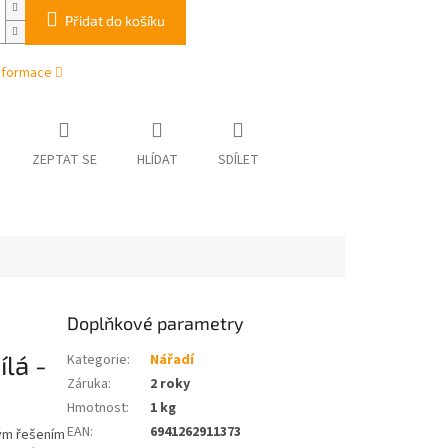
Přidat do košíku
informace
ZEPTAT SE
HLÍDAT
SDÍLET
Doplňkové parametry
lá -
Kategorie
:
Nářadí
Záruka
:
2 roky
Hmotnost
:
1 kg
EAN
:
6941262911373
ným řešením