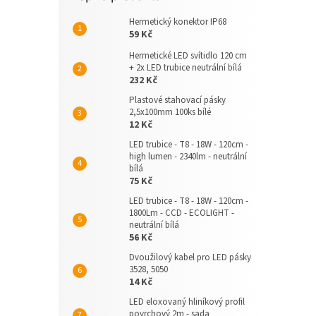
Hermetický konektor IP68
59 Kč
Hermetické LED svítidlo 120 cm
+ 2x LED trubice neutrální bílá
232 Kč
Plastové stahovací pásky
2,5x100mm 100ks bílé
12 Kč
LED trubice - T8 - 18W - 120cm -
high lumen - 2340lm - neutrální
bílá
75 Kč
LED trubice - T8 - 18W - 120cm -
1800Lm - CCD - ECOLIGHT -
neutrální bílá
56 Kč
Dvoužilový kabel pro LED pásky
3528, 5050
14 Kč
LED eloxovaný hliníkový profil
povrchový 2m - sada