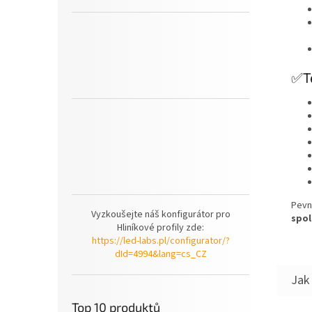
✅Te
Pevn
Vyzkoušejte náš konfigurátor pro
spol
Hliníkové profily zde:
https://led-labs.pl/configurator/?
dId=4994&lang=cs_CZ
Top 10 produktů