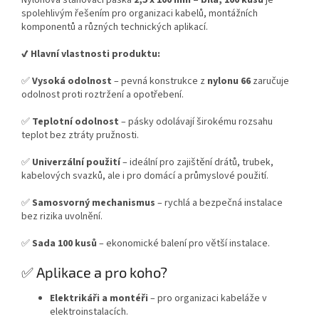
Nylonová stahovací páska
2,5 x 100 mm – bílá, 100 kusů
je
spolehlivým řešením pro organizaci kabelů, montážních
komponentů a různých technických aplikací.
✔️ Hlavní vlastnosti produktu:
✅
Vysoká odolnost
– pevná konstrukce z
nylonu 66
zaručuje
odolnost proti roztržení a opotřebení.
✅
Teplotní odolnost
– pásky odolávají širokému rozsahu
teplot bez ztráty pružnosti.
✅
Univerzální použití
– ideální pro zajištění drátů, trubek,
kabelových svazků, ale i pro domácí a průmyslové použití.
✅
Samosvorný mechanismus
– rychlá a bezpečná instalace
bez rizika uvolnění.
✅
Sada 100 kusů
– ekonomické balení pro větší instalace.
✅ Aplikace a pro koho?
Elektrikáři a montéři
– pro organizaci kabeláže v
elektroinstalacích.