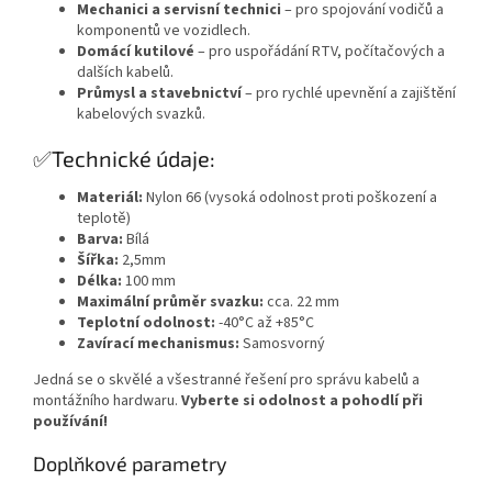
Mechanici a servisní technici
– pro spojování vodičů a
komponentů ve vozidlech.
Domácí kutilové
– pro uspořádání RTV, počítačových a
dalších kabelů.
Průmysl a stavebnictví
– pro rychlé upevnění a zajištění
kabelových svazků.
✅Technické údaje:
Materiál:
Nylon 66 (vysoká odolnost proti poškození a
teplotě)
Barva:
Bílá
Šířka:
2,5mm
Délka:
100 mm
Maximální průměr svazku:
cca. 22 mm
Teplotní odolnost:
-40°C až +85°C
Zavírací mechanismus:
Samosvorný
Jedná se o skvělé a všestranné řešení pro správu kabelů a
montážního hardwaru.
Vyberte si odolnost a pohodlí při
používání!
Doplňkové parametry