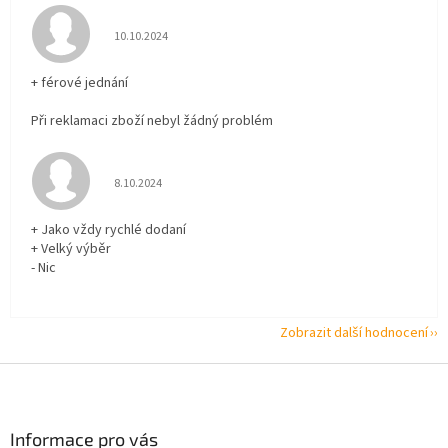
Hodnocení obchodu je 5 z 5 hvězdiček.
10.10.2024
+ férové jednání
Při reklamaci zboží nebyl žádný problém
Hodnocení obchodu je 5 z 5 hvězdiček.
8.10.2024
+ Jako vždy rychlé dodaní
+ Velký výběr
- Nic
Zobrazit další hodnocení
Z
á
p
a
Informace pro vás