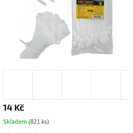
14 Kč
Měrná
Skladem
(821 ks)
cena: