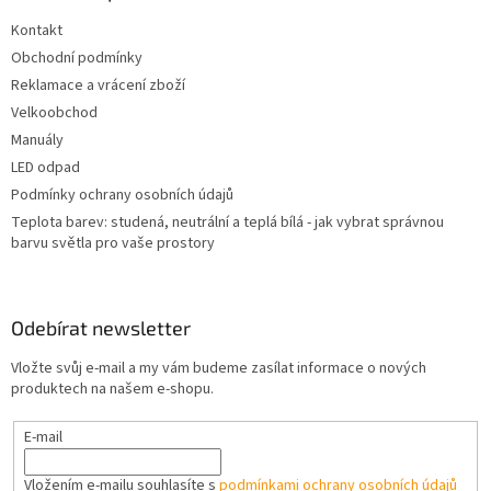
t
Kontakt
í
Obchodní podmínky
Reklamace a vrácení zboží
Velkoobchod
Manuály
LED odpad
Podmínky ochrany osobních údajů
Teplota barev: studená, neutrální a teplá bílá - jak vybrat správnou
barvu světla pro vaše prostory
Odebírat newsletter
Vložte svůj e-mail a my vám budeme zasílat informace o nových
produktech na našem e-shopu.
E-mail
Vložením e-mailu souhlasíte s
podmínkami ochrany osobních údajů