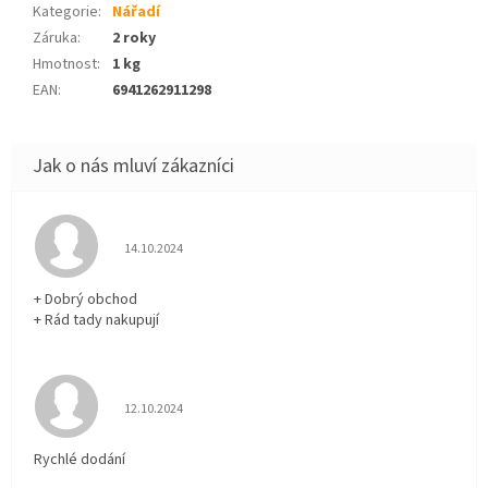
Kategorie
:
Nářadí
Záruka
:
2 roky
Hmotnost
:
1 kg
EAN
:
6941262911298
Hodnocení obchodu je 5 z 5 hvězdiček.
14.10.2024
+ Dobrý obchod
+ Rád tady nakupují
Hodnocení obchodu je 5 z 5 hvězdiček.
12.10.2024
Rychlé dodání