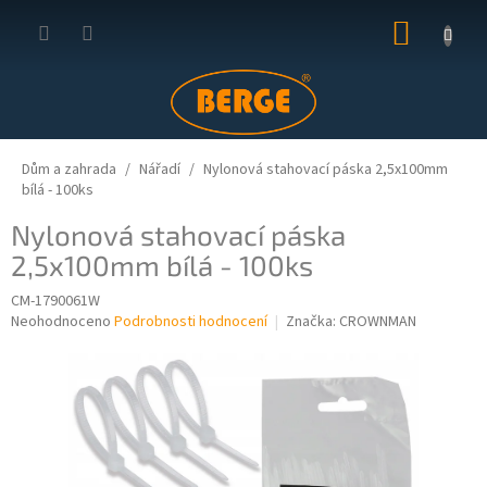
Přejít
NÁKUP
na
obsah
KOŠÍK
Dům a zahrada
Nářadí
Nylonová stahovací páska 2,5x100mm
bílá - 100ks
Nylonová stahovací páska
2,5x100mm bílá - 100ks
CM-1790061W
Průměrné
Neohodnoceno
Podrobnosti hodnocení
Značka:
CROWNMAN
hodnocení
produktu
je
0,0
z
5
hvězdiček.