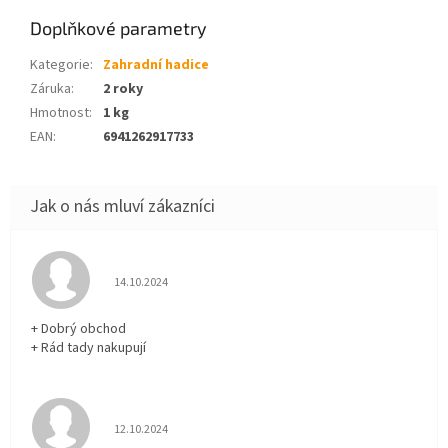
Doplňkové parametry
Kategorie
:
Zahradní hadice
Záruka
:
2 roky
Hmotnost
:
1 kg
EAN
:
6941262917733
Hodnocení obchodu je 5 z 5 hvězdiček.
14.10.2024
+ Dobrý obchod
+ Rád tady nakupují
Hodnocení obchodu je 5 z 5 hvězdiček.
12.10.2024