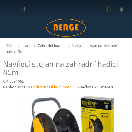
Přejít
NÁKUP
na
obsah
KOŠÍK
Dům a zahrada
Zahradní hadice
Navíjecí stojan na zahradní
hadici 45m
Navíjecí stojan na zahradní hadici
45m
CM-0584061
Průměrné
Neohodnoceno
Podrobnosti hodnocení
Značka:
CROWNMAN
hodnocení
produktu
je
0,0
z
5
hvězdiček.