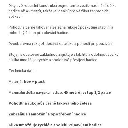
Díky své robustní konstrukci pojme tento vozík maximální délku
hadice až 45 metrů, takže je ideální pro většinu zahradních
aplikací.
Pohodlná černě lakovaná železná rukojeť poskytuje stabilní a
pohodlný úchop při rolování hadice.
Dvoubarevná rukojeť dodává estetiku a pohodlí při používání.
Stojan s ocelovou základnou zajišťuje stabilitu a odolnost vozíku
a klika umožňuje rychlé a spolehlivé převíjení hadice.
Technická data:
Materiál:
kov + plast
Maximální délka navijáku hadice:
45 metrů, vstup 1/2 palce
Pohodlná rukojeť z černě lakovaného železa
Zabraňuje zamotání a opotřebení hadice
Klika umožňuje rychlé a spolehlivé navíjení hadice