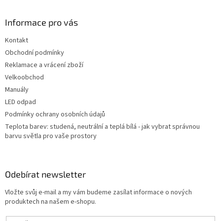
á
p
a
Informace pro vás
t
Kontakt
í
Obchodní podmínky
Reklamace a vrácení zboží
Velkoobchod
Manuály
LED odpad
Podmínky ochrany osobních údajů
Teplota barev: studená, neutrální a teplá bílá - jak vybrat správnou
barvu světla pro vaše prostory
Odebírat newsletter
Vložte svůj e-mail a my vám budeme zasílat informace o nových
produktech na našem e-shopu.