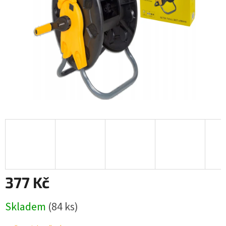
377 Kč
Měrná
Skladem
(84 ks)
cena: