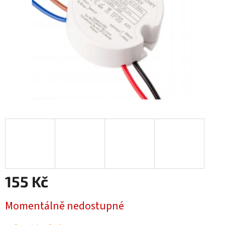
155 Kč
Měrná
Momentálně nedostupné
cena: