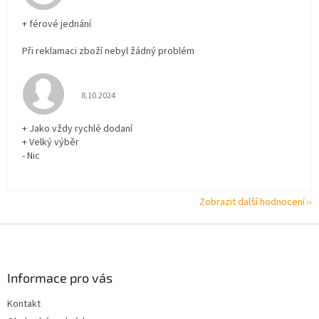
+ férové jednání
Při reklamaci zboží nebyl žádný problém
Hodnocení obchodu je 5 z 5 hvězdiček.
8.10.2024
+ Jako vždy rychlé dodaní
+ Velký výběr
- Nic
Zobrazit další hodnocení
Z
á
p
a
Informace pro vás
t
Kontakt
í