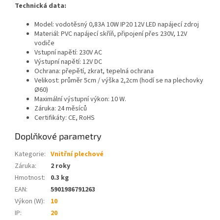
Technická data:
Model: vodotěsný 0,83A 10W IP20 12V LED napájecí zdroj
Materiál: PVC napájecí skříň, připojení přes 230V, 12V
vodiče
Vstupní napětí: 230V AC
Výstupní napětí: 12V DC
Ochrana: přepětí, zkrat, tepelná ochrana
Velikost: průměr 5cm / výška 2,2cm (hodí se na plechovky
Ø60)
Maximální výstupní výkon: 10 W.
Záruka: 24 měsíců
Certifikáty: CE, RoHS
Doplňkové parametry
Kategorie
:
Vnitřní plechové
Záruka
:
2 roky
Hmotnost
:
0.3 kg
EAN
:
5901986791263
Výkon (W)
:
10
IP
:
20