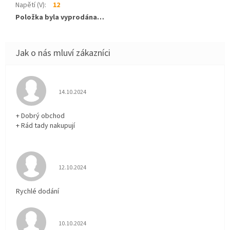
Napětí (V)
:
12
Položka byla vyprodána…
Hodnocení obchodu je 5 z 5 hvězdiček.
14.10.2024
+ Dobrý obchod
+ Rád tady nakupují
Hodnocení obchodu je 5 z 5 hvězdiček.
12.10.2024
Rychlé dodání
Hodnocení obchodu je 5 z 5 hvězdiček.
10.10.2024