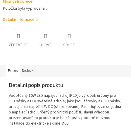
Možnosti doručení
Položka byla vyprodána…
Detailní informace
ZEPTAT SE
HLÍDAT
SDÍLET
Popis
Diskuze
Detailní popis produktu
Vodotěsný 10W LED napájecí zdroj IP20 je výrobek určený pro
LED pásky a LED světelné zdroje, jako jsou žárovky a COB pásky,
pracující na napětí 12V DC (stabilizované). Pamatujte, že se jedná
o napájecí zdroj určený pro vnitřní použití. Hlavní výhodou
prezentovaného produktu je funkčnost v podobě možnosti
instalace do elektrické skříně Ø60