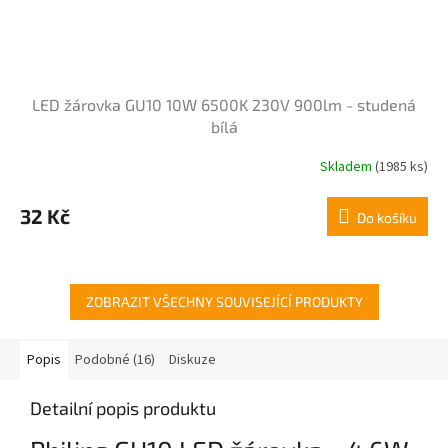
LED žárovka GU10 10W 6500K 230V 900lm - studená
bílá
Skladem
(1985 ks)
Průměrné
hodnocení
produktu
32 Kč
Do košíku
je
5,0
z
5
hvězdiček.
ZOBRAZIT VŠECHNY SOUVISEJÍCÍ PRODUKTY
Popis
Podobné (16)
Diskuze
Detailní popis produktu