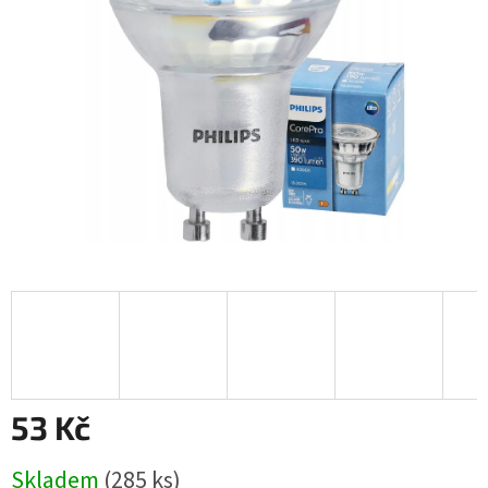
hvězdiček.
53 Kč
Měrná
Skladem
(285 ks)
cena: