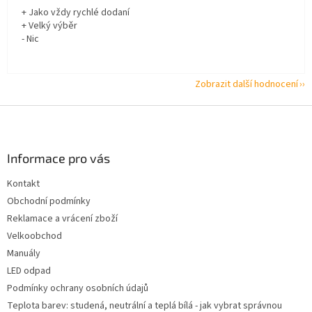
+ Jako vždy rychlé dodaní
+ Velký výběr
- Nic
Zobrazit další hodnocení
Z
á
p
a
Informace pro vás
t
Kontakt
í
Obchodní podmínky
Reklamace a vrácení zboží
Velkoobchod
Manuály
LED odpad
Podmínky ochrany osobních údajů
Teplota barev: studená, neutrální a teplá bílá - jak vybrat správnou