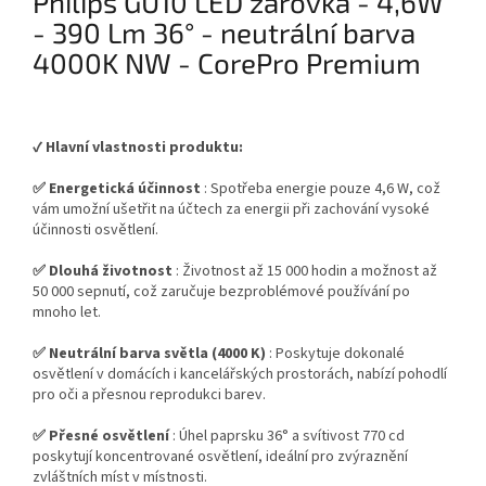
Philips GU10 LED žárovka - 4,6W
- 390 Lm 36° - neutrální barva
4000K NW - CorePro Premium
✔️
Hlavní vlastnosti produktu:
✅ Energetická účinnost
: Spotřeba energie pouze 4,6 W, což
vám umožní ušetřit na účtech za energii při zachování vysoké
účinnosti osvětlení.
✅ Dlouhá životnost
: Životnost až 15 000 hodin a možnost až
50 000 sepnutí, což zaručuje bezproblémové používání po
mnoho let.
✅ Neutrální barva světla (4000 K)
: Poskytuje dokonalé
osvětlení v domácích i kancelářských prostorách, nabízí pohodlí
pro oči a přesnou reprodukci barev.
✅ Přesné osvětlení
: Úhel paprsku 36° a svítivost 770 cd
poskytují koncentrované osvětlení, ideální pro zvýraznění
zvláštních míst v místnosti.