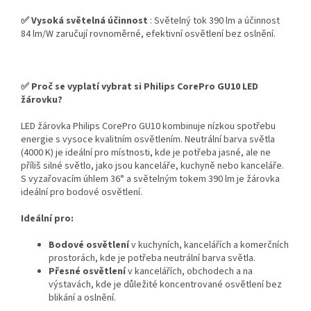
✅ Vysoká světelná účinnost
: Světelný tok 390 lm a účinnost
84 lm/W zaručují rovnoměrné, efektivní osvětlení bez oslnění.
✅ Proč se vyplatí vybrat si Philips CorePro GU10 LED
žárovku?
LED žárovka Philips CorePro GU10 kombinuje nízkou spotřebu
energie s vysoce kvalitním osvětlením. Neutrální barva světla
(4000 K) je ideální pro místnosti, kde je potřeba jasné, ale ne
příliš silné světlo, jako jsou kanceláře, kuchyně nebo kanceláře.
S vyzařovacím úhlem 36° a světelným tokem 390 lm je žárovka
ideální pro bodové osvětlení.
Ideální pro:
Bodové osvětlení
v kuchyních, kancelářích a komerčních
prostorách, kde je potřeba neutrální barva světla.
Přesné osvětlení
v kancelářích, obchodech a na
výstavách, kde je důležité koncentrované osvětlení bez
blikání a oslnění.