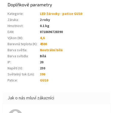
Doplňkové parametry
Kategorie
:
LED žárovky - patice GU10
Záruka
:
2 roky
Hmotnost
:
0.1 kg
EAN
:
8718696728390
Výkon (W)
:
4,6
Barevná teplota (K)
:
4500
Barva světla
:
Neutrální bílá
Barva svítidla
:
Bílá
IP
:
20
Napětí (V)
:
230
Světelný tok (Lm)
:
390
Patice
:
GU10