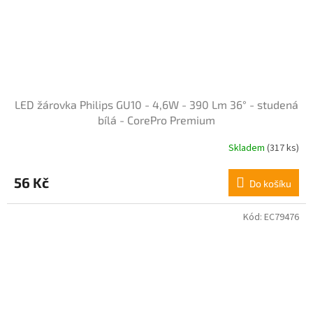
LED žárovka Philips GU10 - 4,6W - 390 Lm 36° - studená
bílá - CorePro Premium
Skladem
(317 ks)
Průměrné
hodnocení
produktu
56 Kč
Do košíku
je
5,0
z
Kód:
EC79476
5
hvězdiček.