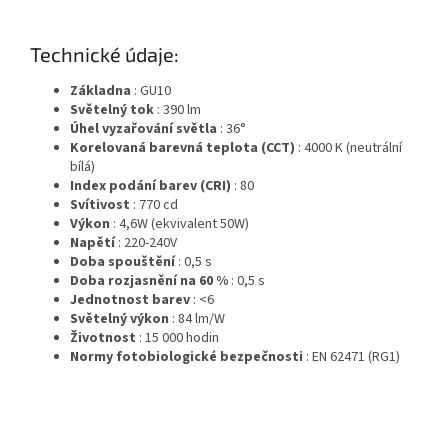
Technické údaje:
Základna
: GU10
Světelný tok
: 390 lm
Úhel vyzařování světla
: 36°
Korelovaná barevná teplota (CCT)
: 4000 K (neutrální
bílá)
Index podání barev (CRI)
: 80
Svítivost
: 770 cd
Výkon
: 4,6W (ekvivalent 50W)
Napětí
: 220-240V
Doba spouštění
: 0,5 s
Doba rozjasnění na 60 %
: 0,5 s
Jednotnost barev
: <6
Světelný výkon
: 84 lm/W
Životnost
: 15 000 hodin
Normy fotobiologické bezpečnosti
: EN 62471 (RG1)