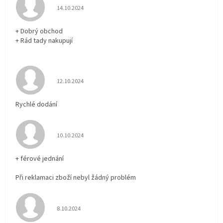
Hodnocení obchodu je 5 z 5 hvězdiček.
14.10.2024
+ Dobrý obchod
+ Rád tady nakupují
Hodnocení obchodu je 5 z 5 hvězdiček.
12.10.2024
Rychlé dodání
Hodnocení obchodu je 5 z 5 hvězdiček.
10.10.2024
+ férové jednání
Při reklamaci zboží nebyl žádný problém
Hodnocení obchodu je 5 z 5 hvězdiček.
8.10.2024