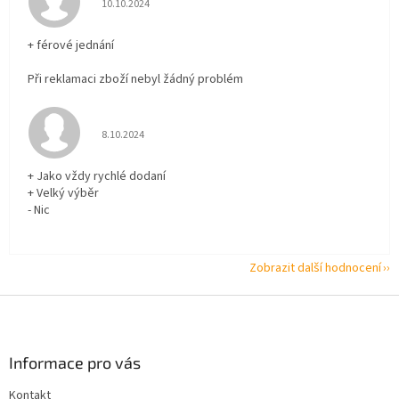
10.10.2024
+ férové jednání
Při reklamaci zboží nebyl žádný problém
Hodnocení obchodu je 5 z 5 hvězdiček.
8.10.2024
+ Jako vždy rychlé dodaní
+ Velký výběr
- Nic
Zobrazit další hodnocení
Z
á
p
a
Informace pro vás
t
Kontakt