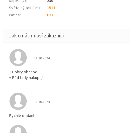
Napětí (V)
:
230
Světelný tok (Lm)
:
1521
Patice
:
E27
Hodnocení obchodu je 5 z 5 hvězdiček.
14.10.2024
+ Dobrý obchod
+ Rád tady nakupují
Hodnocení obchodu je 5 z 5 hvězdiček.
12.10.2024
Rychlé dodání
Hodnocení obchodu je 5 z 5 hvězdiček.