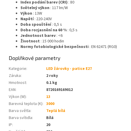
Index podání barev (CRI)
: 80
Světelný výkon
: 117 lm/W
Výkon
: 13W
Napětí
: 220-240V
Doba spouštění
: 0,5 s
Doba rozjasnění na 60 %
: 0,5 s
Jednotnost barev
: <6
Životnost
: 15 000 hodin
Normy fotobiologické bezpečnosti
: EN 62471 (RG0)
Doplňkové parametry
Kategorie
:
LED žárovky - patice E27
Záruka
:
2 roky
Hmotnost
:
0.1 kg
EAN
:
8720169169012
Výkon (W)
:
13
Barevná teplota (K)
:
3000
Barva světla
:
Teplá bílá
Barva svítidla
:
Bílá
IP
:
20