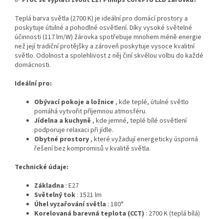
Teplá barva světla (2700 K) je ideální pro domácí prostory a
poskytuje útulné a pohodlné osvětlení. Díky vysoké světelné
účinnosti (117 lm/W) žárovka spotřebuje mnohem méně energie
než její tradiční protějšky a zároveň poskytuje vysoce kvalitní
světlo. Odolnost a spolehlivost z něj činí skvělou volbu do každé
domácnosti.
Ideální pro:
Obývací pokoje a ložnice
, kde teplé, útulné světlo
pomáhá vytvořit příjemnou atmosféru.
Jídelna a kuchyně
, kde jemné, teplé bílé osvětlení
podporuje relaxaci při jídle.
Obytné prostory
, které vyžadují energeticky úsporná
řešení bez kompromisů v kvalitě světla.
Technické údaje:
Základna
: E27
Světelný tok
: 1521 lm
Úhel vyzařování světla
: 180°
Korelovaná barevná teplota (CCT)
: 2700 K (teplá bílá)