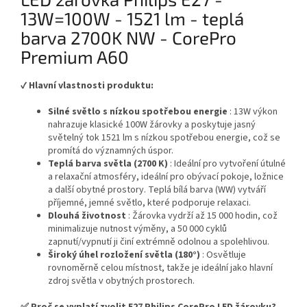
13W=100W - 1521 lm - teplá
barva 2700K NW - CorePro
Premium A60
✔️
Hlavní vlastnosti produktu:
Silné světlo s nízkou spotřebou energie
: 13W výkon
nahrazuje klasické 100W žárovky a poskytuje jasný
světelný tok 1521 lm s nízkou spotřebou energie, což se
promítá do významných úspor.
Teplá barva světla (2700 K)
: Ideální pro vytvoření útulné
a relaxační atmosféry, ideální pro obývací pokoje, ložnice
a další obytné prostory. Teplá bílá barva (WW) vytváří
příjemné, jemné světlo, které podporuje relaxaci.
Dlouhá životnost
: Žárovka vydrží až 15 000 hodin, což
minimalizuje nutnost výměny, a 50 000 cyklů
zapnutí/vypnutí ji činí extrémně odolnou a spolehlivou.
Široký úhel rozložení světla (180°)
: Osvětluje
rovnoměrně celou místnost, takže je ideální jako hlavní
zdroj světla v obytných prostorech.
✅ Proč se vyplatí zvolit E27 Philips CorePro LED žárovku?