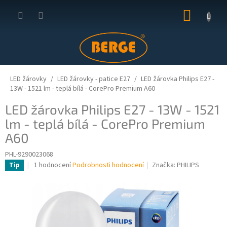
Přejít
NÁKUP
na
obsah
KOŠÍK
LED žárovky
LED žárovky - patice E27
LED žárovka Philips E27 -
13W - 1521 lm - teplá bílá - CorePro Premium A60
LED žárovka Philips E27 - 13W - 1521
lm - teplá bílá - CorePro Premium
A60
PHL-9290023068
Průměrné
1 hodnocení
Podrobnosti hodnocení
Značka:
PHILIPS
Tip
hodnocení
produktu
je
5,0
z
5