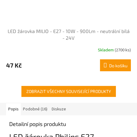
LED žárovka MILIO - E27 - 10W - 900Lm - neutrální bílá
- 24V
Skladem
(2700 ks)
Průměrné
hodnocení
produktu
47 Kč
Do košíku
je
4,7
z
5
hvězdiček.
ZOBRAZIT VŠECHNY SOUVISEJÍCÍ PRODUKTY
Popis
Podobné (16)
Diskuze
Detailní popis produktu
LED žárovka Philips E27 -