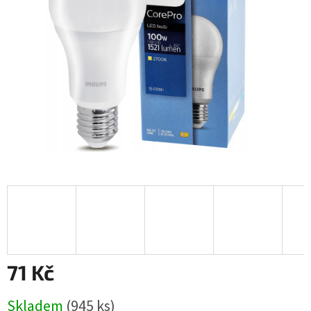
hvězdiček.
71 Kč
Měrná
Skladem
(945 ks)
cena: