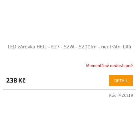
LED žárovka HELI - E27 - 52W - 5200lm - neutrální bílá
Momentálně nedostupné
Průměrné
hodnocení
produktu
238 Kč
DETAIL
je
4,0
Kód:
MZ0219
z
5
hvězdiček.