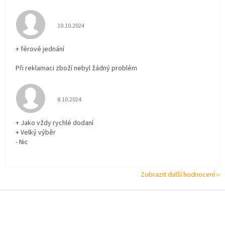
Hodnocení obchodu je 5 z 5 hvězdiček.
10.10.2024
+ férové jednání
Při reklamaci zboží nebyl žádný problém
Hodnocení obchodu je 5 z 5 hvězdiček.
8.10.2024
+ Jako vždy rychlé dodaní
+ Velký výběr
- Nic
Zobrazit další hodnocení
Z
á
p