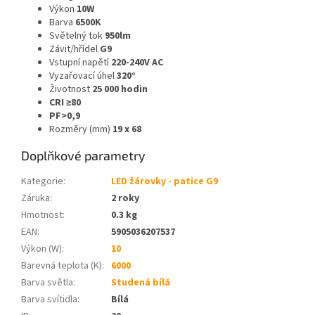
Výkon
10W
Barva
6500K
Světelný tok
950lm
Závit/hřídel
G9
Vstupní napětí
220-240V AC
Vyzařovací úhel
320°
Životnost
25 000 hodin
CRI ≥80
PF>0,9
Rozměry (mm)
19 x 68
Doplňkové parametry
Kategorie
:
LED žárovky - patice G9
Záruka
:
2 roky
Hmotnost
:
0.3 kg
EAN
:
5905036207537
Výkon (W)
:
10
Barevná teplota (K)
:
6000
Barva světla
:
Studená bílá
Barva svítidla
:
Bílá