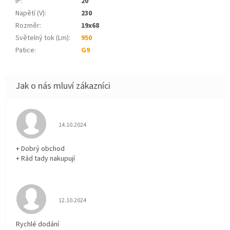
IP
:
20
Napětí (V)
:
230
Rozměr
:
19x68
Světelný tok (Lm)
:
950
Patice
:
G9
Hodnocení obchodu je 5 z 5 hvězdiček.
14.10.2024
+ Dobrý obchod
+ Rád tady nakupují
Hodnocení obchodu je 5 z 5 hvězdiček.
12.10.2024
Rychlé dodání