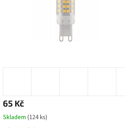
65 Kč
Měrná
Skladem
(124 ks)
cena: