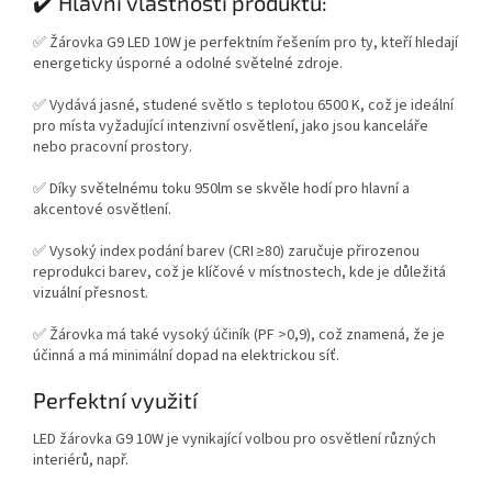
✔️ Hlavní vlastnosti produktu:
✅ Žárovka G9 LED 10W je perfektním řešením pro ty, kteří hledají
energeticky úsporné a odolné světelné zdroje.
✅ Vydává jasné, studené světlo s teplotou 6500 K, což je ideální
pro místa vyžadující intenzivní osvětlení, jako jsou kanceláře
nebo pracovní prostory.
✅ Díky světelnému toku 950lm se skvěle hodí pro hlavní a
akcentové osvětlení.
✅ Vysoký index podání barev (CRI ≥80) zaručuje přirozenou
reprodukci barev, což je klíčové v místnostech, kde je důležitá
vizuální přesnost.
✅ Žárovka má také vysoký účiník (PF >0,9), což znamená, že je
účinná a má minimální dopad na elektrickou síť.
Perfektní využití
LED žárovka G9 10W je vynikající volbou pro osvětlení různých
interiérů, např.