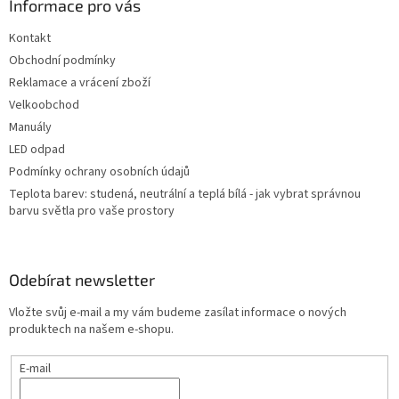
a
Informace pro vás
t
Kontakt
í
Obchodní podmínky
Reklamace a vrácení zboží
Velkoobchod
Manuály
LED odpad
Podmínky ochrany osobních údajů
Teplota barev: studená, neutrální a teplá bílá - jak vybrat správnou
barvu světla pro vaše prostory
Odebírat newsletter
Vložte svůj e-mail a my vám budeme zasílat informace o nových
produktech na našem e-shopu.
E-mail