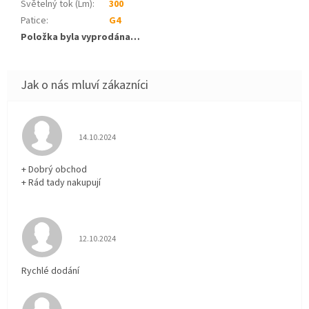
Světelný tok (Lm)
:
300
Patice
:
G4
Položka byla vyprodána…
Hodnocení obchodu je 5 z 5 hvězdiček.
14.10.2024
+ Dobrý obchod
+ Rád tady nakupují
Hodnocení obchodu je 5 z 5 hvězdiček.
12.10.2024
Rychlé dodání