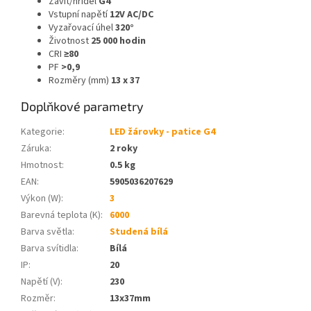
Závit/hřídel
G4
Vstupní napětí
12V AC/DC
Vyzařovací úhel
320°
Životnost
25 000 hodin
CRI
≥80
PF
>0,9
Rozměry (mm)
13 x 37
Doplňkové parametry
Kategorie
:
LED žárovky - patice G4
Záruka
:
2 roky
Hmotnost
:
0.5 kg
EAN
:
5905036207629
Výkon (W)
:
3
Barevná teplota (K)
:
6000
Barva světla
:
Studená bílá
Barva svítidla
:
Bílá
IP
:
20
Napětí (V)
:
230
Rozměr
:
13x37mm