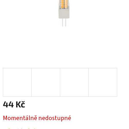
44 Kč
Měrná
Momentálně nedostupné
cena: