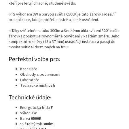
kteří preferují chladné, studené světlo.
✅ S výkonem 3W a barvou světla 6500K je tato žárovka ideální
pro aplikace, kde je potřeba ostré a jasné osvětlení.
✅Díky světelnému toku 300lm a širokému úhlu svícení 320° naše
žárovka poskytuje rovnoměrné osvětlení v každém směru. Jeho
kompaktní rozměry (13 x 37 mm) usnadňují instalaci a pasují do
mnoha svítidel dostupných na trhu.
Perfektní volba pro:
Kanceláře
Obchody s potravinami
Laboratoře
Technické místnosti
Technické údaje:
Energetická třída
F
Výkon
3W
Barva
6500K
Světelný tok
300lm