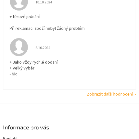
Hodnocení obchodu je 5 z 5 hvězdiček.
10.10.2024
+ férové jednání
Při reklamaci zboží nebyl žádný problém
Hodnocení obchodu je 5 z 5 hvězdiček.
8.10.2024
+ Jako vždy rychlé dodaní
+ Velký výběr
- Nic
Zobrazit další hodnocení
Z
á
p
a
Informace pro vás
t
Kontakt