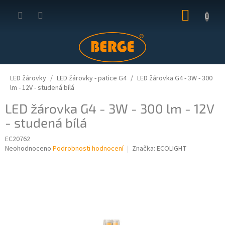
Přejít
NÁKUP
na
obsah
KOŠÍK
LED žárovky
LED žárovky - patice G4
LED žárovka G4 - 3W - 300
lm - 12V - studená bílá
LED žárovka G4 - 3W - 300 lm - 12V
- studená bílá
EC20762
Průměrné
Neohodnoceno
Podrobnosti hodnocení
Značka:
ECOLIGHT
hodnocení
produktu
je
0,0
z
5
hvězdiček.