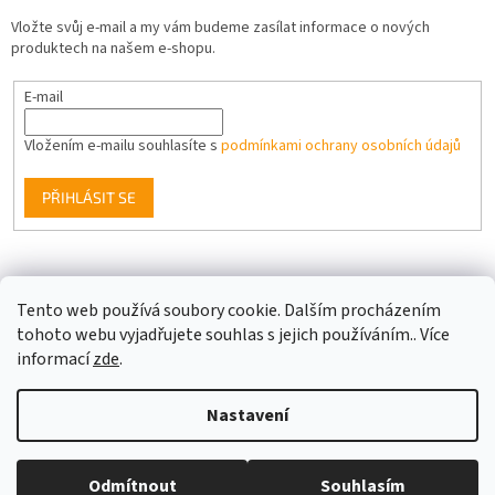
Vložte svůj e-mail a my vám budeme zasílat informace o nových
produktech na našem e-shopu.
E-mail
Vložením e-mailu souhlasíte s
podmínkami ochrany osobních údajů
PŘIHLÁSIT SE
Facebook
Tento web používá soubory cookie. Dalším procházením
tohoto webu vyjadřujete souhlas s jejich používáním.. Více
informací
zde
.
Vytvořil Shoptet
Nastavení
Copyright 2026
Berge LED
. Všechna práva vyhrazena.
Upravit
Odmítnout
Souhlasím
nastavení cookies