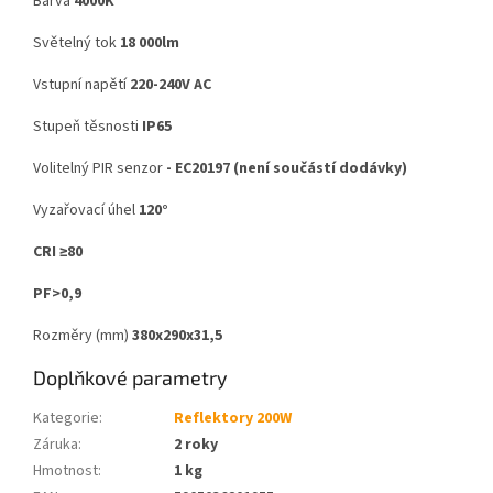
Barva
4000K
Světelný tok
18 000lm
Vstupní napětí
220-240V AC
Stupeň těsnosti
IP65
Volitelný PIR senzor
- EC20197 (není součástí dodávky)
Vyzařovací úhel
120°
CRI ≥80
PF>0,9
Rozměry (mm)
380x290x31,5
Doplňkové parametry
Kategorie
:
Reflektory 200W
Záruka
:
2 roky
Hmotnost
:
1 kg