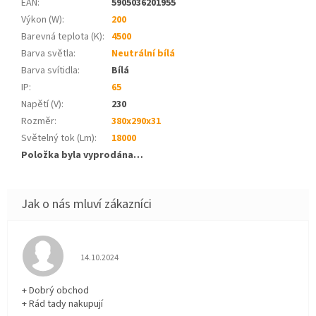
EAN
:
5905036201955
Výkon (W)
:
200
Barevná teplota (K)
:
4500
Barva světla
:
Neutrální bílá
Barva svítidla
:
Bílá
IP
:
65
Napětí (V)
:
230
Rozměr
:
380x290x31
Světelný tok (Lm)
:
18000
Položka byla vyprodána…
Hodnocení obchodu je 5 z 5 hvězdiček.
14.10.2024
+ Dobrý obchod
+ Rád tady nakupují