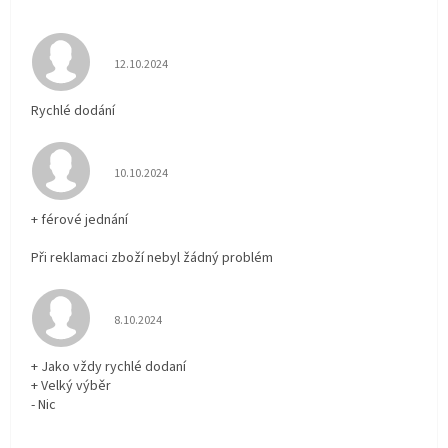
Hodnocení obchodu je 5 z 5 hvězdiček.
12.10.2024
Rychlé dodání
Hodnocení obchodu je 5 z 5 hvězdiček.
10.10.2024
+ férové jednání
Při reklamaci zboží nebyl žádný problém
Hodnocení obchodu je 5 z 5 hvězdiček.
8.10.2024
+ Jako vždy rychlé dodaní
+ Velký výběr
- Nic