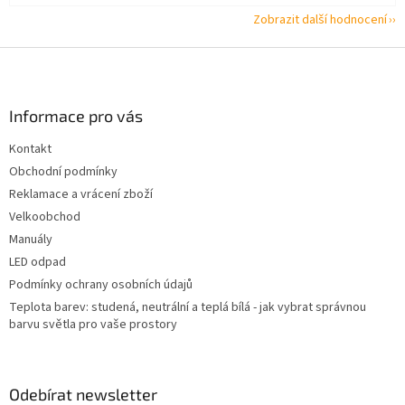
Zobrazit další hodnocení
Z
á
p
a
Informace pro vás
t
Kontakt
í
Obchodní podmínky
Reklamace a vrácení zboží
Velkoobchod
Manuály
LED odpad
Podmínky ochrany osobních údajů
Teplota barev: studená, neutrální a teplá bílá - jak vybrat správnou
barvu světla pro vaše prostory
Odebírat newsletter