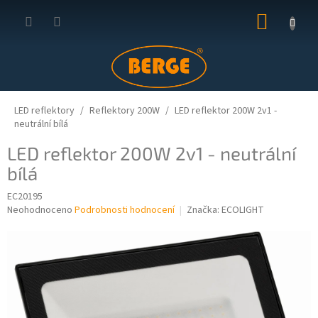
Přejít
NÁKUP
na
obsah
KOŠÍK
LED reflektory
Reflektory 200W
LED reflektor 200W 2v1 -
neutrální bílá
LED reflektor 200W 2v1 - neutrální
bílá
EC20195
Průměrné
Neohodnoceno
Podrobnosti hodnocení
Značka:
ECOLIGHT
hodnocení
produktu
je
0,0
z
5
hvězdiček.