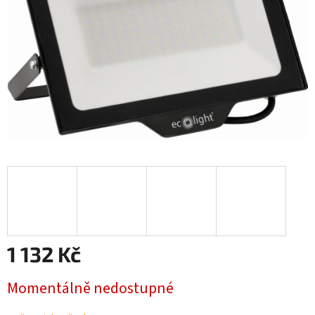
1 132 Kč
Měrná
Momentálně nedostupné
cena: