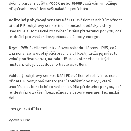
dvěma barvami světla:
4000K nebo 6500K,
což vám umožňuje
přizpůsobit osvětlení vaší náladě a potřebám.
Volitelný pohybový senzor:
Náš LED světlomet nabízí možnost
přidat PIR pohybový senzor (není součástí dodávky), který
umožňuje automatické rozsvícení světla při detekci pohybu, což
je ideální pro zvýšení bezpečnosti a úspory energie.
Krytí IP65:
Světlomet má klíčovou výhodu - těsnost IP65, což
znamená, že je odolný vůči prachu a vlhkosti, takže jej můžete
volně používat venku, na zahradě, na dvoře nebo na jiných
místech, kde je vyžadováno trvalé osvětlení.
Volitelný pohybový senzor: Náš LED světlomet nabízí možnost
přidat PIR pohybový senzor (není součástí dodávky), který
umožňuje automatické rozsvícení světla při detekci pohybu, což
je ideální pro zvýšení bezpečnosti a úspory energie. Technická
data:
Energetická třída
F
Výkon
200W