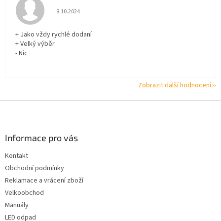
Hodnocení obchodu je 5 z 5 hvězdiček.
8.10.2024
+ Jako vždy rychlé dodaní
+ Velký výběr
- Nic
Zobrazit další hodnocení
Z
á
p
a
Informace pro vás
t
Kontakt
í
Obchodní podmínky
Reklamace a vrácení zboží
Velkoobchod
Manuály
LED odpad