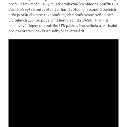
profilu nám umožňuje vyjít vstříc zákazníkům ohledně použití LED
pásků při vytváření světelných linií. Zvětšením rozměrů bočních
stěn profilu získáme rovnoměrné, více směrované světlo bez
viditelných LED (při použití matného stínidla BASIC). Profil si
zachovává dojem decentního LED páskového svítidla a je ideální
pro dekorativní osvětlení nábytku a interiérů.