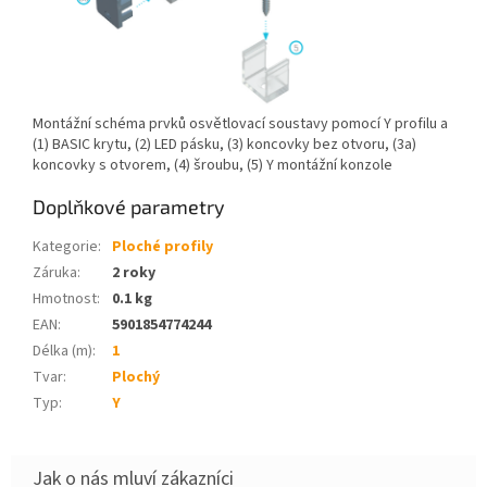
Montážní schéma prvků osvětlovací soustavy pomocí Y profilu a
(1) BASIC krytu, (2) LED pásku, (3) koncovky bez otvoru, (3a)
koncovky s otvorem, (4) šroubu, (5) Y montážní konzole
Doplňkové parametry
Kategorie
:
Ploché profily
Záruka
:
2 roky
Hmotnost
:
0.1 kg
EAN
:
5901854774244
Délka (m)
:
1
Tvar
:
Plochý
Typ
:
Y