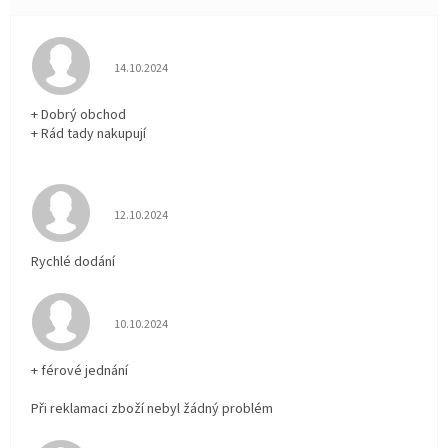
Hodnocení obchodu je 5 z 5 hvězdiček.
14.10.2024
+ Dobrý obchod
+ Rád tady nakupují
Hodnocení obchodu je 5 z 5 hvězdiček.
12.10.2024
Rychlé dodání
Hodnocení obchodu je 5 z 5 hvězdiček.
10.10.2024
+ férové jednání
Při reklamaci zboží nebyl žádný problém