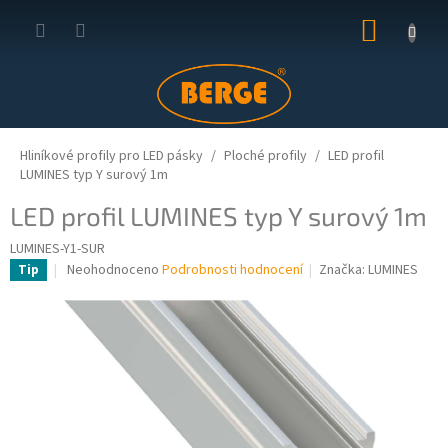
Přejít
NÁKUP
na
obsah
KOŠÍK
Hliníkové profily pro LED pásky
Ploché profily
LED profil
LUMINES typ Y surový 1m
LED profil LUMINES typ Y surový 1m
LUMINES-Y1-SUR
Průměrné
Neohodnoceno
Podrobnosti hodnocení
Značka:
LUMINES
Tip
hodnocení
produktu
je
0,0
z
5
hvězdiček.