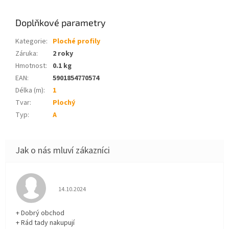
Doplňkové parametry
Kategorie
:
Ploché profily
Záruka
:
2 roky
Hmotnost
:
0.1 kg
EAN
:
5901854770574
Délka (m)
:
1
Tvar
:
Plochý
Typ
:
A
Hodnocení obchodu je 5 z 5 hvězdiček.
14.10.2024
+ Dobrý obchod
+ Rád tady nakupují