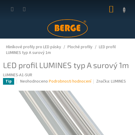
Přejít
NÁKUP
na
obsah
KOŠÍK
Hliníkové profily pro LED pásky
Ploché profily
LED profil
LUMINES typ A surový 1m
LED profil LUMINES typ A surový 1m
LUMINES-A1-SUR
Průměrné
Neohodnoceno
Podrobnosti hodnocení
Značka:
LUMINES
Tip
hodnocení
produktu
je
0,0
z
5
hvězdiček.