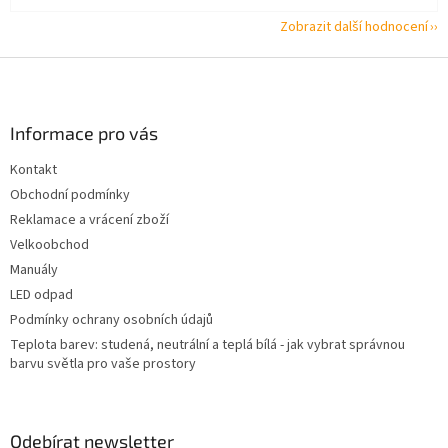
Zobrazit další hodnocení
Z
á
p
a
Informace pro vás
t
Kontakt
í
Obchodní podmínky
Reklamace a vrácení zboží
Velkoobchod
Manuály
LED odpad
Podmínky ochrany osobních údajů
Teplota barev: studená, neutrální a teplá bílá - jak vybrat správnou
barvu světla pro vaše prostory
Odebírat newsletter