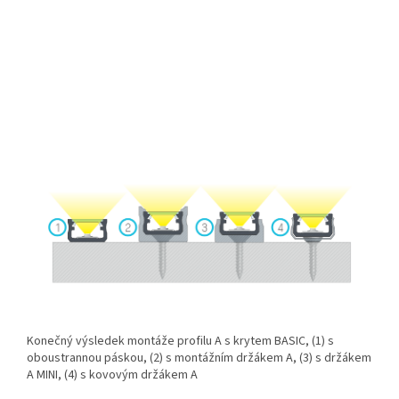
Konečný výsledek montáže profilu A s krytem BASIC, (1) s
oboustrannou páskou, (2) s montážním držákem A, (3) s držákem
A MINI, (4) s kovovým držákem A