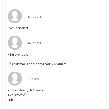
Hodnocení obchodu je 5 z 5 hvězdiček.
12.10.2024
Rychlé dodání
Hodnocení obchodu je 5 z 5 hvězdiček.
10.10.2024
+ férové jednání
Při reklamaci zboží nebyl žádný problém
Hodnocení obchodu je 5 z 5 hvězdiček.
8.10.2024
+ Jako vždy rychlé dodaní
+ Velký výběr
- Nic