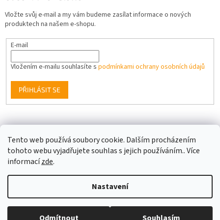
Vložte svůj e-mail a my vám budeme zasílat informace o nových
produktech na našem e-shopu.
E-mail
Vložením e-mailu souhlasíte s
podmínkami ochrany osobních údajů
PŘIHLÁSIT SE
Facebook
Tento web používá soubory cookie. Dalším procházením
tohoto webu vyjadřujete souhlas s jejich používáním.. Více
informací
zde
.
Vytvořil Shoptet
Nastavení
Copyright 2026
Berge LED
. Všechna práva vyhrazena.
Upravit
Odmítnout
Souhlasím
nastavení cookies