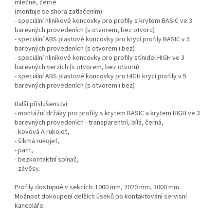
mléčné, černé
(montuje se shora zatlačením)
- speciální hliníkové koncovky pro profily s krytem BASIC ve 3
barevných provedeních (s otvorem, bez otvoru)
- speciální ABS plastové koncovky pro krycí profily BASIC v 5
barevných provedeních (s otvorem i bez)
- speciální hliníkové koncovky pro profily stínidel HIGH ve 3
barevných verzích (s otvorem, bez otvoru)
- speciální ABS plastové koncovky pro HIGH krycí profily v 5
barevných provedeních (s otvorem i bez)
Další příslušenství:
- montážní držáky pro profily s krytem BASIC a krytem HIGH ve 3
barevných provedeních - transparentní, bílá, černá,
- kovová A rukojeť,
- šikmá rukojeť,
- pant,
- bezkontaktní spínač,
- závěsy.
Profily dostupné v sekcích: 1000 mm, 2020 mm, 3000 mm.
Možnost dokoupení delších úseků po kontaktování servisní
kanceláře.