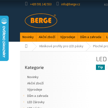
Přejít
+420 591 142 553
info@berge.cz
KO
na
obsah
Novinky
Akční zboží
Výprodeje
Dům a zahrada
L
Domů
Hliníkové profily pro LED pásky
Ploché pro
P
LED 
o
Přeskočit
s
Kategorie
kategorie
Tip
t
r
Novinky
a
Akční zboží
n
Výprodeje
n
í
Dům a zahrada
p
LED žárovky
a