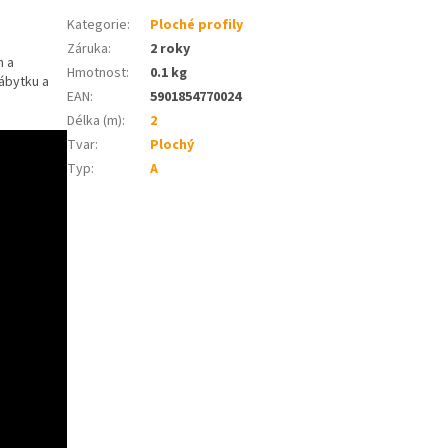
Kategorie
:
Ploché profily
Záruka
:
2 roky
h a
Hmotnost
:
0.1 kg
nábytku a
EAN
:
5901854770024
Délka (m)
:
2
Tvar
:
Plochý
Typ
:
A