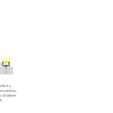
ilu A s
nou páskou,
) s držákem
 A