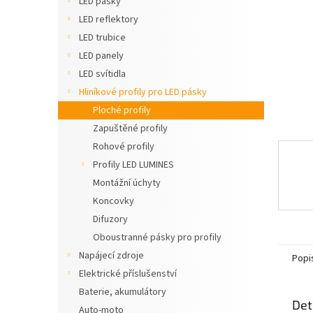
LED pásky
n
LED reflektory
e
LED trubice
l
LED panely
LED svítidla
Hliníkové profily pro LED pásky
Ploché profily
Zapuštěné profily
Rohové profily
Profily LED LUMINES
Montážní úchyty
Koncovky
Difuzory
Oboustranné pásky pro profily
Napájecí zdroje
Popi
Elektrické příslušenství
Baterie, akumulátory
Det
Auto-moto