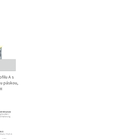
filu A s
ou páskou,
GH