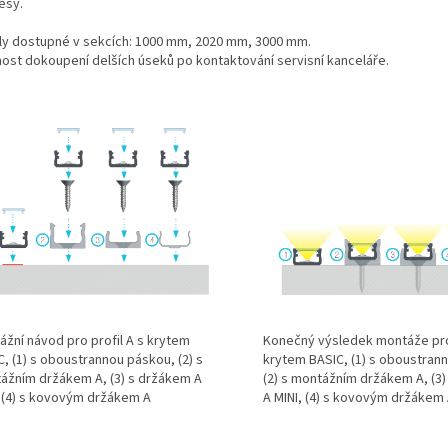
ěsy.
ily dostupné v sekcích: 1000 mm, 2020 mm, 3000 mm.
ost dokoupení delších úseků po kontaktování servisní kanceláře.
ážní návod pro profil A s krytem
Konečný výsledek montáže prof
, (1) s oboustrannou páskou, (2) s
krytem BASIC, (1) s oboustran
ážním držákem A, (3) s držákem A
(2) s montážním držákem A, (3
, (4) s kovovým držákem A
A MINI, (4) s kovovým držákem