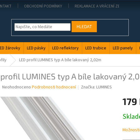
NTAKT
OBCHODNÍ PODMÍNKY
REKLAMACE A VRÁCENÍ ZBOŽÍ
HLEDAT
ED žárovky
LED pásky
LED reflektory
LED trubice
LED panely
fily
LED profil LUMINES typ A bíle lakovaný 2,02m
profil LUMINES typ A bíle lakovaný 2
Průměrné
Neohodnoceno
Podrobnosti hodnocení
Značka:
LUMINES
hodnocení
produktu
179
je
0,0
Měrná
Skla
z
cena:
5
hvězdiček.
Možnosti