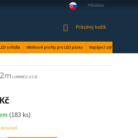
Přihlášení
VELKOOBCHOD
MANUÁLY
LED ODPAD
PODMÍNKY OCHRANY O
NÁKUPNÍ
Prázdný košík
KOŠÍK
LED svítidla
Hliníkové profily pro LED pásky
Napájecí zdroje
Elektri
,02m
LUMINES-A2-B
 Kč
dem
(183 ks)
 doručení