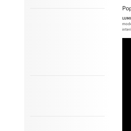
Pop
LUM
mode
inter