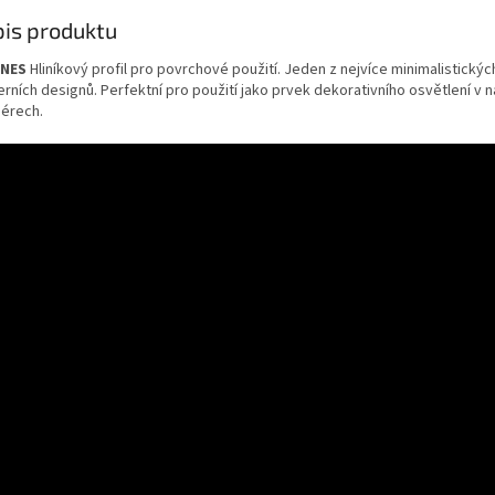
is produktu
INES
Hliníkový profil pro povrchové použití. Jeden z nejvíce minimalistickýc
rních designů. Perfektní pro použití jako prvek dekorativního osvětlení v 
iérech.