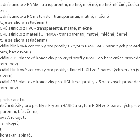
kladní stínidlo z PMMA - transparentní, matné, mléčné, matně mléčné, čočka
černá
ladní stínidlo z PC materiálu - transparentní, matné, mléčné
tuje se shora zatlačením)
OKÉ stínidlo z PVC - transparentní, matné, mléčné
SOKÉ stínidlo z materiálu PMMA - transparentní, matné, mléčné, černé
tuje se shora zatlačením)
eciální hliníkové koncovky pro profily s krytem BASIC ve 3 barevných proved
rem, bez otvoru)
eciální ABS plastové koncovky pro krycí profily BASIC v 5 barevných provede
rem i bez)
ciální hliníkové koncovky pro profily stínidel HIGH ve 3 barevných verzích (
otvoru)
eciální ABS plastové koncovky pro HIGH krycí profily v 5 barevných proveden
rem i bez)
 příslušenství:
ntážní držáky pro profily s krytem BASIC a krytem HIGH ve 3 barevných prov
parentní, bílá, černá,
ová A rukojeť,
má rukojeť,
t,
kontaktní spínač,