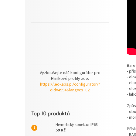
Bare
- pří
Vyzkoušejte náš konfigurátor pro
- elo
Hliníkové profily zde:
- el
https://led-labs.pl/configurator/?
- el
dId=4994&lang=cs_CZ
- lak
Způs
- ob
Top 10 produktů
- mo
Hermetický konektor IP68
Přísl
59 Kč
- BAS