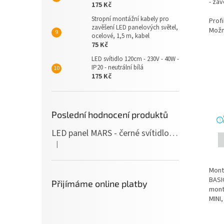
- záv
175 Kč
Stropní montážní kabely pro
Prof
zavěšení LED panelových světel,
Možn
ocelové, 1,5 m, kabel
75 Kč
LED svítidlo 120cm - 230V - 40W -
IP20 - neutrální bílá
175 Kč
Poslední hodnocení produktů
LED panel MARS - černé svítidlo SLIM - 120cm - 36W - 230V - 3600Lm - neutrální bílá
|
Hodnocení produktu je 5 z 5 hvězdiček.
Mont
BASIC
Přijímáme online platby
mont
MINI