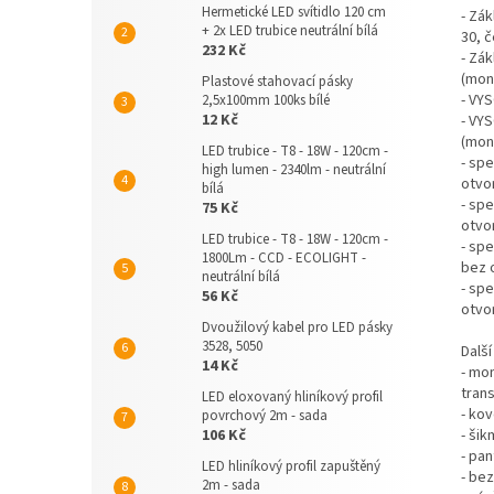
Hermetické LED svítidlo 120 cm
- Zá
+ 2x LED trubice neutrální bílá
30, 
232 Kč
- Zák
(mon
Plastové stahovací pásky
- VYS
2,5x100mm 100ks bílé
12 Kč
- VY
(mon
LED trubice - T8 - 18W - 120cm -
- sp
high lumen - 2340lm - neutrální
otvo
bílá
- sp
75 Kč
otvo
LED trubice - T8 - 18W - 120cm -
- spe
1800Lm - CCD - ECOLIGHT -
bez 
neutrální bílá
- sp
56 Kč
otvo
Dvoužilový kabel pro LED pásky
3528, 5050
Další
14 Kč
- mo
trans
LED eloxovaný hliníkový profil
- kov
povrchový 2m - sada
106 Kč
- šik
- pan
LED hliníkový profil zapuštěný
- bez
2m - sada