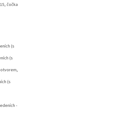
 15, čočka
eních (s
ních (s
s otvorem,
ích (s
edeních -