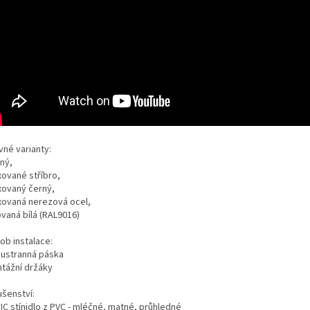
vné varianty:
sný,
xované stříbro,
oxovaný černý,
oxovaná nerezová ocel,
ovaná bílá (RAL9016)
ob instalace:
oustranná páska
ntážní držáky
ušenství:
IC stínidlo z PVC - mléčné, matné, průhledné