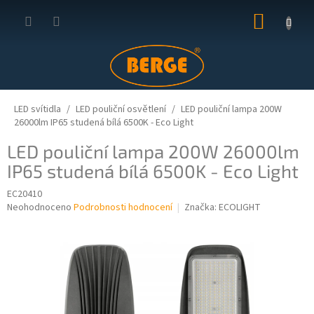
Přejít
NÁKUP
na
obsah
KOŠÍK
LED svítidla
LED pouliční osvětlení
LED pouliční lampa 200W
26000lm IP65 studená bílá 6500K - Eco Light
LED pouliční lampa 200W 26000lm
IP65 studená bílá 6500K - Eco Light
EC20410
Průměrné
Neohodnoceno
Podrobnosti hodnocení
Značka:
ECOLIGHT
hodnocení
produktu
je
0,0
z
5
hvězdiček.