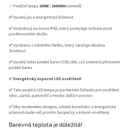
✅ Pouliční lampa
200W
(
26000lm
lumenů)
✅
Vysoký jas a energetická účinnost.
✅
Vodotěsný na úrovni IP65, který poskytuje ochranu proti
povětrnostním vlivům.
✅
Vyrobeno z odolného hliníku, který zaručuje dlouhou
životnost.
✅
Vysoký index podání barev (CRI) ≥80, což znamená přirozené
podání barev
✅ Energeticky úsporné LED osvětlení!
✅
Tato pouliční LED lampa je perfektním řešením pro osvětlení
silnic, parků, parkovišť a mnoha dalších prostor.
✅
Díky modernímu designu, odolné konstrukci a energetické
účinnosti bude váš prostor bezpečný a krásně osvětlený.
Barevná teplota je důležitá!