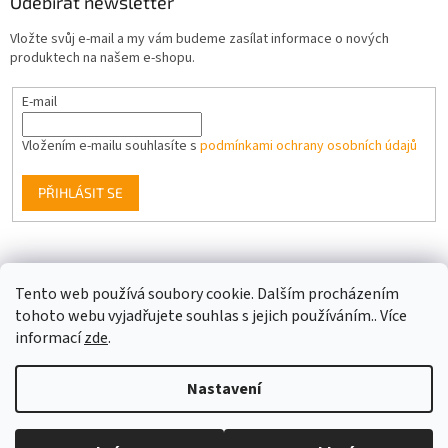
Odebírat newsletter
Vložte svůj e-mail a my vám budeme zasílat informace o nových
produktech na našem e-shopu.
E-mail
Vložením e-mailu souhlasíte s
podmínkami ochrany osobních údajů
PŘIHLÁSIT SE
Facebook
Tento web používá soubory cookie. Dalším procházením
tohoto webu vyjadřujete souhlas s jejich používáním.. Více
informací
zde
.
Vytvořil Shoptet
Nastavení
Copyright 2026
Berge LED
. Všechna práva vyhrazena.
Upravit