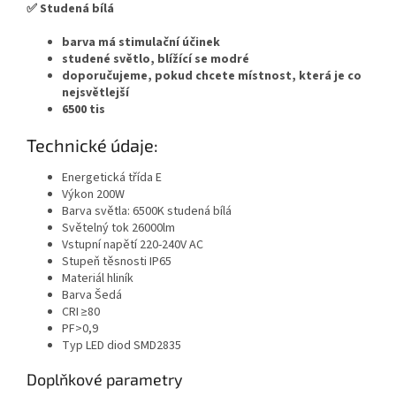
✅ Studená bílá
barva má stimulační účinek
studené světlo, blížící se modré
doporučujeme, pokud chcete místnost, která je co
nejsvětlejší
6500 tis
Technické údaje:
Energetická třída E
Výkon 200W
Barva světla: 6500K studená bílá
Světelný tok 26000lm
Vstupní napětí 220-240V AC
Stupeň těsnosti IP65
Materiál hliník
Barva Šedá
CRI ≥80
PF>0,9
Typ LED diod SMD2835
Doplňkové parametry