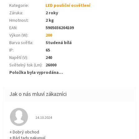
Kategorie
:
LED pouliční osvětlení
Záruka
:
2 roky
Hmotnost
:
2 kg
EAN
:
5905036204109
Výkon (W)
:
200
Barva světla
:
Studená bílá
IP
:
65
Napětí (V)
:
240
Světelný tok (Lm)
:
26000
Položka byla vyprodána…
Hodnocení obchodu je 5 z 5 hvězdiček.
14.10.2024
+ Dobrý obchod
+ Rád tady nakupují