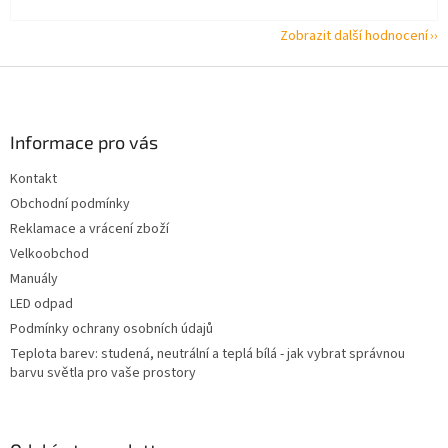
Zobrazit další hodnocení
Z
á
p
a
Informace pro vás
t
Kontakt
í
Obchodní podmínky
Reklamace a vrácení zboží
Velkoobchod
Manuály
LED odpad
Podmínky ochrany osobních údajů
Teplota barev: studená, neutrální a teplá bílá - jak vybrat správnou
barvu světla pro vaše prostory