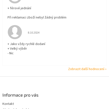
+ férové jednání
Při reklamaci zboží nebyl žádný problém
Hodnocení obchodu je 5 z 5 hvězdiček.
8.10.2024
+ Jako vždy rychlé dodaní
+ Velký výběr
- Nic
Zobrazit další hodnocení
Z
á
p
a
Informace pro vás
t
Kontakt
í