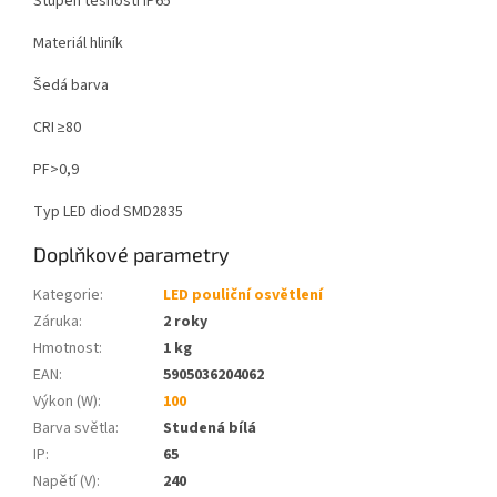
Stupeň těsnosti IP65
Materiál hliník
Šedá barva
CRI ≥80
PF>0,9
Typ LED diod SMD2835
Doplňkové parametry
Kategorie
:
LED pouliční osvětlení
Záruka
:
2 roky
Hmotnost
:
1 kg
EAN
:
5905036204062
Výkon (W)
:
100
Barva světla
:
Studená bílá
IP
:
65
Napětí (V)
:
240