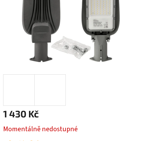
1 430 Kč
Měrná
Momentálně nedostupné
cena: