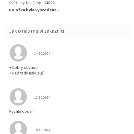
Světelný tok (Lm)
:
13000
Položka byla vyprodána…
Hodnocení obchodu je 5 z 5 hvězdiček.
14.10.2024
+ Dobrý obchod
+ Rád tady nakupují
Hodnocení obchodu je 5 z 5 hvězdiček.
12.10.2024
Rychlé dodání
Hodnocení obchodu je 5 z 5 hvězdiček.
10.10.2024