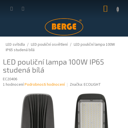
Přejít
NÁKUP
na
obsah
KOŠÍK
LED svítidla
LED pouliční osvětlení
LED pouliční lampa 100W
IP65 studená bílá
LED pouliční lampa 100W IP65
studená bílá
EC20406
Průměrné
1 hodnocení
Podrobnosti hodnocení
Značka:
ECOLIGHT
hodnocení
produktu
je
5,0
z
5
hvězdiček.