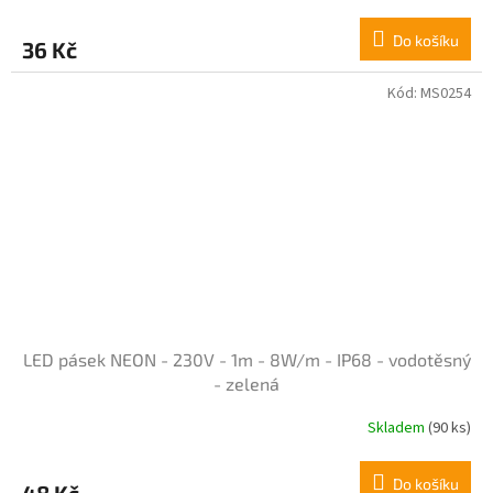
hodnocení
produktu
Do košíku
36 Kč
je
4,7
z
Kód:
MS0254
5
hvězdiček.
LED pásek NEON - 230V - 1m - 8W/m - IP68 - vodotěsný
- zelená
Skladem
(90 ks)
Průměrné
hodnocení
produktu
Do košíku
48 Kč