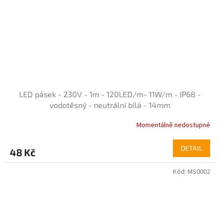
LED pásek - 230V - 1m - 120LED/m- 11W/m - IP68 -
vodotěsný - neutrální bílá - 14mm
Momentálně nedostupné
Průměrné
hodnocení
produktu
DETAIL
48 Kč
je
5,0
Kód:
MS0002
z
5
hvězdiček.