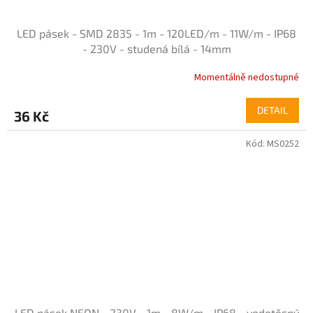
LED pásek - SMD 2835 - 1m - 120LED/m - 11W/m - IP68
- 230V - studená bílá - 14mm
Momentálně nedostupné
Průměrné
hodnocení
produktu
DETAIL
36 Kč
je
4,0
Kód:
MS0252
z
5
hvězdiček.
LED pásek NEON - 230V - 1m - 8W/m - IP68 - vodotěsný