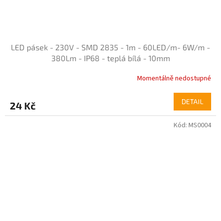
LED pásek - 230V - SMD 2835 - 1m - 60LED/m- 6W/m -
380Lm - IP68 - teplá bílá - 10mm
Momentálně nedostupné
Průměrné
hodnocení
produktu
DETAIL
24 Kč
je
4,7
Kód:
MS0004
z
5
hvězdiček.