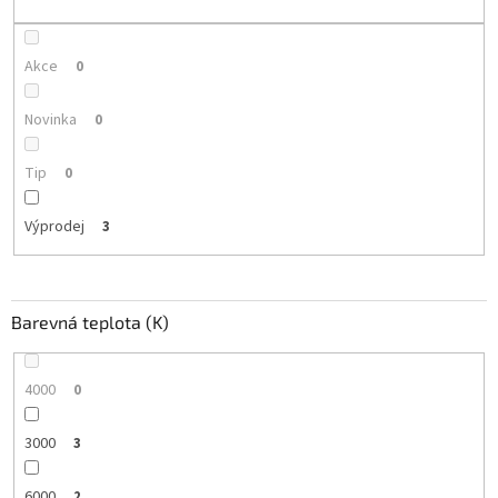
ů
Akce
0
Novinka
0
Tip
0
Výprodej
3
Barevná teplota (K)
4000
0
3000
3
6000
2