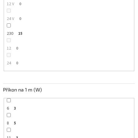
12 V
0
24 V
0
230
15
12
0
24
0
Příkon na 1 m (W)
6
3
8
5
11
3