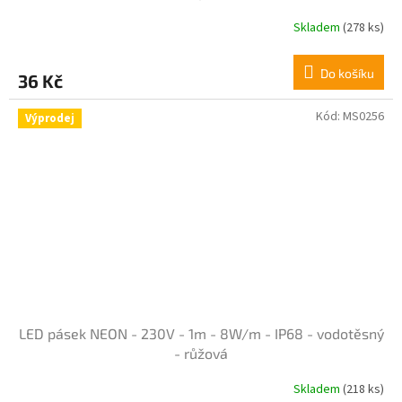
Skladem
(278 ks)
Průměrné
hodnocení
produktu
Do košíku
36 Kč
je
5,0
z
Kód:
MS0256
Výprodej
5
hvězdiček.
LED pásek NEON - 230V - 1m - 8W/m - IP68 - vodotěsný
- růžová
Skladem
(218 ks)
Průměrné