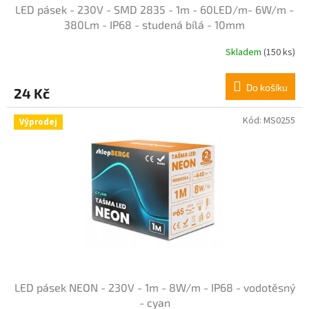
LED pásek - 230V - SMD 2835 - 1m - 60LED/m- 6W/m -
380Lm - IP68 - studená bílá - 10mm
Skladem
(150 ks)
Průměrné
hodnocení
produktu
Do košíku
24 Kč
je
5,0
z
Kód:
MS0255
Výprodej
5
hvězdiček.
LED pásek NEON - 230V - 1m - 8W/m - IP68 - vodotěsný
- cyan