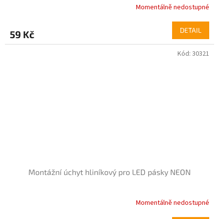
Momentálně nedostupné
Průměrné
hodnocení
produktu
DETAIL
59 Kč
je
4,1
Kód:
30321
z
5
hvězdiček.
Montážní úchyt hliníkový pro LED pásky NEON
Momentálně nedostupné