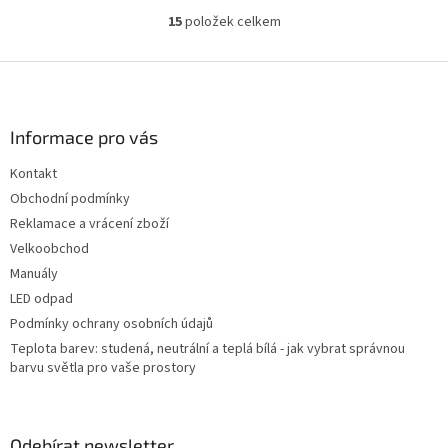
15
položek celkem
O
v
l
Z
á
á
d
p
a
a
Informace pro vás
c
t
í
Kontakt
í
p
Obchodní podmínky
r
v
Reklamace a vrácení zboží
k
Velkoobchod
y
Manuály
v
ý
LED odpad
p
Podmínky ochrany osobních údajů
i
Teplota barev: studená, neutrální a teplá bílá - jak vybrat správnou
s
barvu světla pro vaše prostory
u
Odebírat newsletter