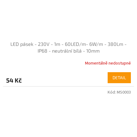
LED pásek - 230V - 1m - 60LED/m- 6W/m - 380Lm -
IP68 - neutrální bílá - 10mm
Momentálně nedostupné
Průměrné
hodnocení
produktu
DETAIL
54 Kč
je
5,0
Kód:
MS0003
z
5
hvězdiček.