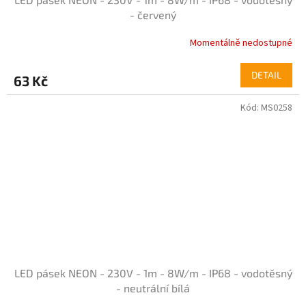
- červený
Momentálně nedostupné
Průměrné
hodnocení
produktu
DETAIL
63 Kč
je
5,0
Kód:
MS0258
z
5
hvězdiček.
LED pásek NEON - 230V - 1m - 8W/m - IP68 - vodotěsný
- neutrální bílá