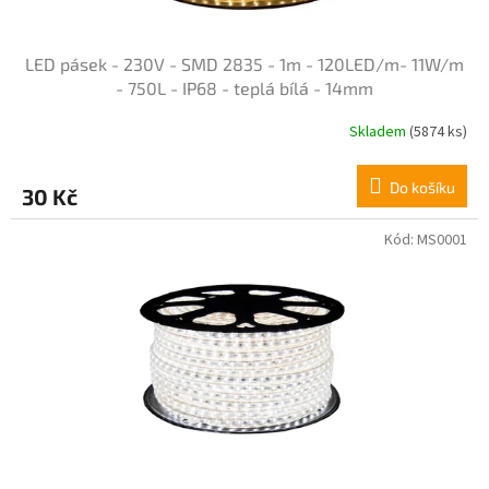
u
k
t
LED pásek - 230V - SMD 2835 - 1m - 120LED/m- 11W/m
ů
- 750L - IP68 - teplá bílá - 14mm
Skladem
(5874 ks)
Průměrné
hodnocení
produktu
Do košíku
30 Kč
je
4,3
z
Kód:
MS0001
5
hvězdiček.