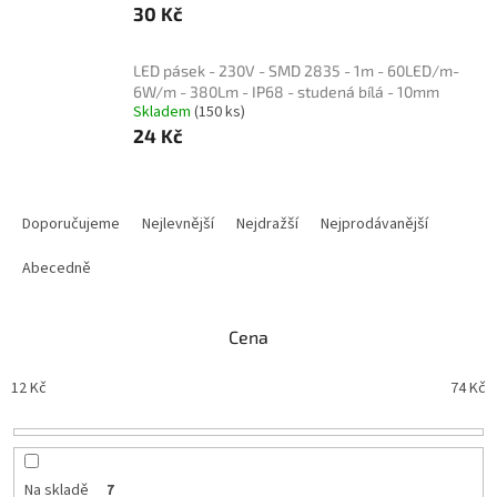
30 Kč
LED pásek - 230V - SMD 2835 - 1m - 60LED/m-
6W/m - 380Lm - IP68 - studená bílá - 10mm
Skladem
(150 ks)
24 Kč
Ř
a
Doporučujeme
Nejlevnější
Nejdražší
Nejprodávanější
z
e
Abecedně
n
í
Cena
p
r
12
Kč
74
Kč
o
d
u
k
t
Na skladě
7