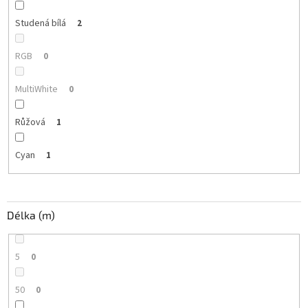
Studená bílá
2
RGB
0
MultiWhite
0
Růžová
1
Cyan
1
Délka (m)
5
0
50
0