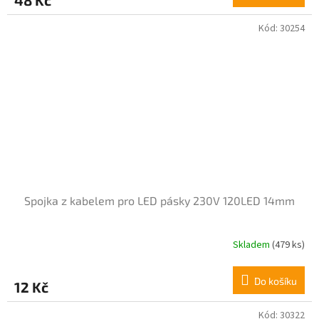
je
5,0
z
Kód:
30254
5
hvězdiček.
Spojka z kabelem pro LED pásky 230V 120LED 14mm
Skladem
(479 ks)
Do košíku
12 Kč
Kód:
30322