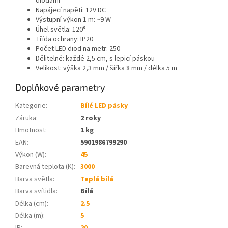
diodami
Napájecí napětí: 12V DC
Výstupní výkon 1 m: ~9 W
Úhel světla: 120°
Třída ochrany: IP20
Počet LED diod na metr: 250
Dělitelné: každé 2,5 cm, s lepicí páskou
Velikost: výška 2,3 mm / šířka 8 mm / délka 5 m
Doplňkové parametry
Kategorie
:
Bílé LED pásky
Záruka
:
2 roky
Hmotnost
:
1 kg
EAN
:
5901986799290
Výkon (W)
:
45
Barevná teplota (K)
:
3000
Barva světla
:
Teplá bílá
Barva svítidla
:
Bílá
Délka (cm)
:
2.5
Délka (m)
:
5