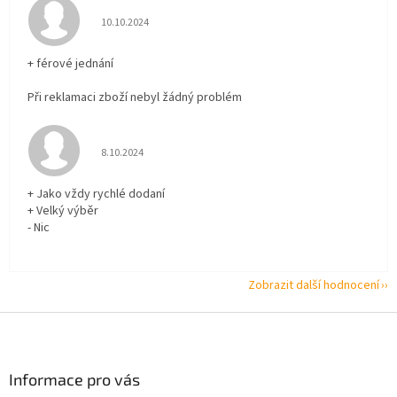
Hodnocení obchodu je 5 z 5 hvězdiček.
10.10.2024
+ férové jednání
Při reklamaci zboží nebyl žádný problém
Hodnocení obchodu je 5 z 5 hvězdiček.
8.10.2024
+ Jako vždy rychlé dodaní
+ Velký výběr
- Nic
Zobrazit další hodnocení
Z
á
p
a
Informace pro vás