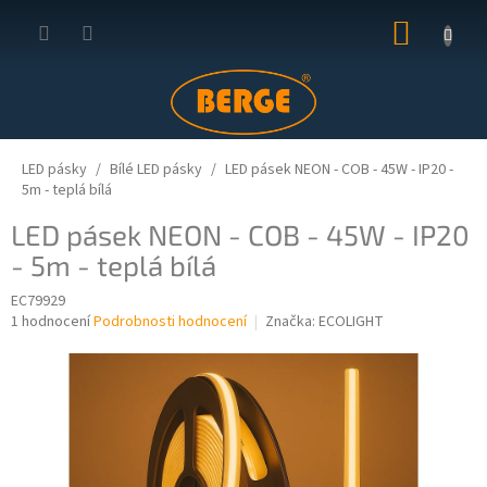
Přejít
NÁKUP
na
obsah
KOŠÍK
LED pásky
Bílé LED pásky
LED pásek NEON - COB - 45W - IP20 -
5m - teplá bílá
LED pásek NEON - COB - 45W - IP20
- 5m - teplá bílá
EC79929
Průměrné
1 hodnocení
Podrobnosti hodnocení
Značka:
ECOLIGHT
hodnocení
produktu
je
5,0
z
5
hvězdiček.