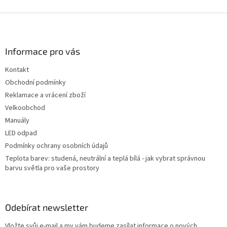
Z
á
p
a
Informace pro vás
t
Kontakt
í
Obchodní podmínky
Reklamace a vrácení zboží
Velkoobchod
Manuály
LED odpad
Podmínky ochrany osobních údajů
Teplota barev: studená, neutrální a teplá bílá - jak vybrat správnou
barvu světla pro vaše prostory
Odebírat newsletter
Vložte svůj e-mail a my vám budeme zasílat informace o nových