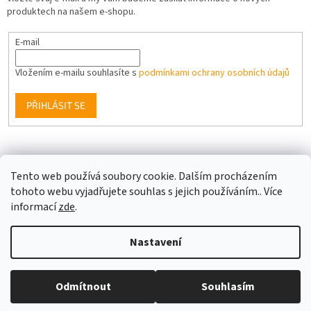
produktech na našem e-shopu.
E-mail
Vložením e-mailu souhlasíte s
podmínkami ochrany osobních údajů
PŘIHLÁSIT SE
Facebook
Tento web používá soubory cookie. Dalším procházením
tohoto webu vyjadřujete souhlas s jejich používáním.. Více
informací
zde
.
Vytvořil Shoptet
Nastavení
Copyright 2026
Berge LED
. Všechna práva vyhrazena.
Upravit
Odmítnout
Souhlasím
nastavení cookies