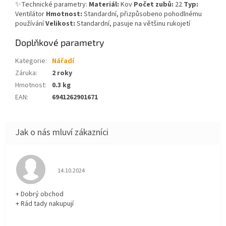
✨Technické parametry:
Materiál:
Kov
Počet zubů:
22
Typ:
Ventilátor
Hmotnost:
Standardní, přizpůsobeno pohodlnému
používání
Velikost:
Standardní, pasuje na většinu rukojetí
Doplňkové parametry
Kategorie
:
Nářadí
Záruka
:
2 roky
Hmotnost
:
0.3 kg
EAN
:
6941262901671
Hodnocení obchodu je 5 z 5 hvězdiček.
14.10.2024
+ Dobrý obchod
+ Rád tady nakupují