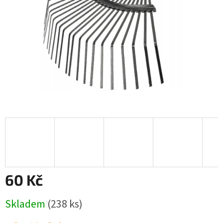
60 Kč
Měrná
Skladem
(238 ks)
cena: