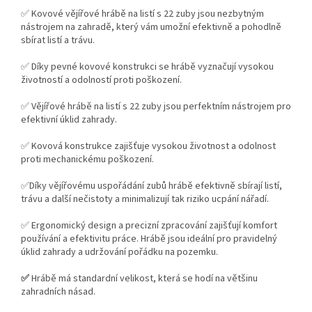
✅ Kovové vějířové hrábě na listí s 22 zuby jsou nezbytným
nástrojem na zahradě, který vám umožní efektivně a pohodlně
sbírat listí a trávu.
✅ Díky pevné kovové konstrukci se hrábě vyznačují vysokou
životností a odolností proti poškození.
✅ Vějířové hrábě na listí s 22 zuby jsou perfektním nástrojem pro
efektivní úklid zahrady.
✅ Kovová konstrukce zajišťuje vysokou životnost a odolnost
proti mechanickému poškození.
✅Díky vějířovému uspořádání zubů hrábě efektivně sbírají listí,
trávu a další nečistoty a minimalizují tak riziko ucpání nářadí.
✅ Ergonomický design a precizní zpracování zajišťují komfort
používání a efektivitu práce. Hrábě jsou ideální pro pravidelný
úklid zahrady a udržování pořádku na pozemku.
✅
Hrábě má standardní velikost, která se hodí na většinu
zahradních násad.