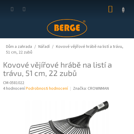
Přejít
NÁKUP
na
obsah
KOŠÍK
Dům a zahrada
Nářadí
Kovové vějířové hrábě na listí a trávu,
51 cm, 22 zubů
Kovové vějířové hrábě na listí a
trávu, 51 cm, 22 zubů
CM-0581022
Průměrné
4 hodnocení
Podrobnosti hodnocení
Značka:
CROWNMAN
hodnocení
produktu
je
4,5
z
5
hvězdiček.