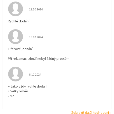
Hodnocení obchodu je 5 z 5 hvězdiček.
12.10.2024
Rychlé dodání
Hodnocení obchodu je 5 z 5 hvězdiček.
10.10.2024
+ férové jednání
Při reklamaci zboží nebyl žádný problém
Hodnocení obchodu je 5 z 5 hvězdiček.
8.10.2024
+ Jako vždy rychlé dodaní
+ Velký výběr
- Nic
Zobrazit další hodnocení