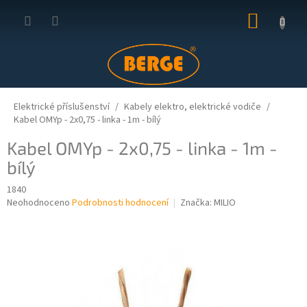
Přejít
NÁKUP
na
obsah
KOŠÍK
Elektrické příslušenství
Kabely elektro, elektrické vodiče
Kabel OMYp - 2x0,75 - linka - 1m - bílý
Kabel OMYp - 2x0,75 - linka - 1m -
bílý
1840
Průměrné
Neohodnoceno
Podrobnosti hodnocení
Značka:
MILIO
hodnocení
produktu
je
0,0
z
5
hvězdiček.