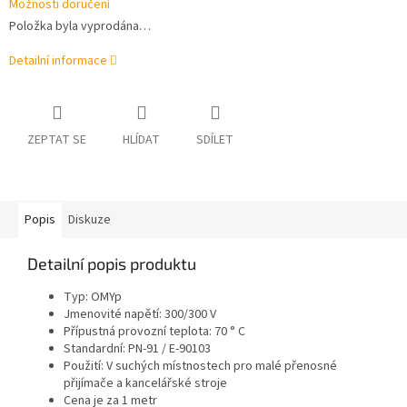
Možnosti doručení
Položka byla vyprodána…
Detailní informace
ZEPTAT SE
HLÍDAT
SDÍLET
Popis
Diskuze
Detailní popis produktu
Typ: OMYp
Jmenovité napětí: 300/300 V
Přípustná provozní teplota: 70 ° C
Standardní: PN-91 / E-90103
Použití: V suchých místnostech pro malé přenosné
přijímače a kancelářské stroje
Cena je za 1 metr