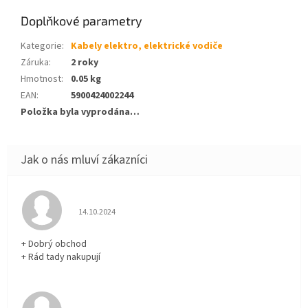
Doplňkové parametry
Kategorie
:
Kabely elektro, elektrické vodiče
Záruka
:
2 roky
Hmotnost
:
0.05 kg
EAN
:
5900424002244
Položka byla vyprodána…
Hodnocení obchodu je 5 z 5 hvězdiček.
14.10.2024
+ Dobrý obchod
+ Rád tady nakupují