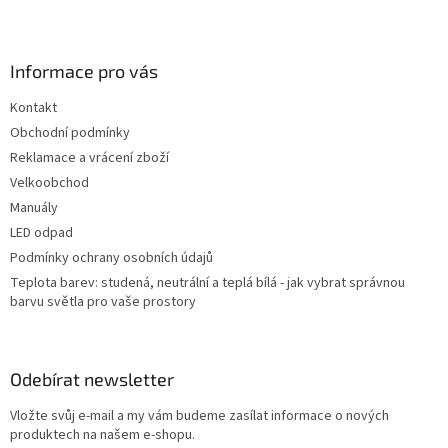
Z
á
p
a
Informace pro vás
t
Kontakt
í
Obchodní podmínky
Reklamace a vrácení zboží
Velkoobchod
Manuály
LED odpad
Podmínky ochrany osobních údajů
Teplota barev: studená, neutrální a teplá bílá - jak vybrat správnou
barvu světla pro vaše prostory
Odebírat newsletter
Vložte svůj e-mail a my vám budeme zasílat informace o nových
produktech na našem e-shopu.