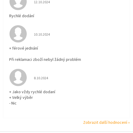
Hodnocení obchodu je 5 z 5 hvězdiček.
12.10.2024
Rychlé dodání
Hodnocení obchodu je 5 z 5 hvězdiček.
10.10.2024
+ férové jednání
Při reklamaci zboží nebyl žádný problém
Hodnocení obchodu je 5 z 5 hvězdiček.
8.10.2024
+ Jako vždy rychlé dodaní
+ Velký výběr
- Nic
Zobrazit další hodnocení